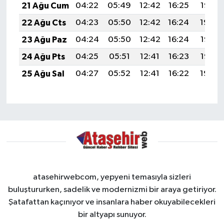
21 Ağu Cum
04:22
05:49
12:42
16:25
19:26
22 Ağu Cts
04:23
05:50
12:42
16:24
19:24
23 Ağu Paz
04:24
05:50
12:42
16:24
19:23
24 Ağu Pts
04:25
05:51
12:41
16:23
19:22
25 Ağu Sal
04:27
05:52
12:41
16:22
19:20
atasehirwebcom, yepyeni temasıyla sizleri
buluştururken, sadelik ve modernizmi bir araya getiriyor.
Şatafattan kaçınıyor ve insanlara haber okuyabilecekleri
bir altyapı sunuyor.