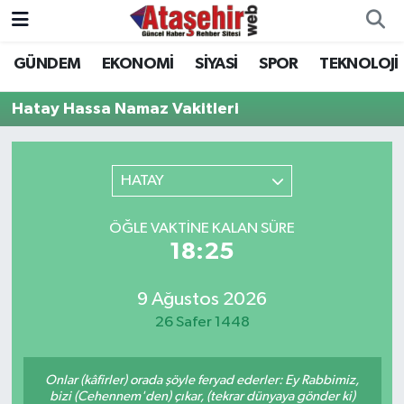
GÜNDEM
EKONOMİ
SİYASİ
SPOR
TEKNOLOJİ
Hava Durumu
Hatay Hassa Namaz Vakitleri
Trafik Durumu
Süper Lig Puan Durumu ve Fikstür
HATAY
Tüm Manşetler
ÖĞLE VAKTINE KALAN SÜRE
18:25
Son Dakika Haberleri
9 Ağustos 2026
Haber Arşivi
26 Safer 1448
Onlar (kâfirler) orada şöyle feryad ederler: Ey Rabbimiz,
bizi (Cehennem'den) çıkar, (tekrar dünyaya gönder ki)