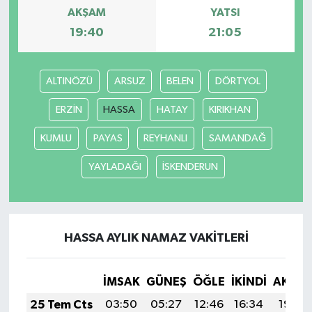
AKŞAM
YATSI
19:40
21:05
ALTINÖZÜ
ARSUZ
BELEN
DÖRTYOL
ERZİN
HASSA
HATAY
KIRIKHAN
KUMLU
PAYAS
REYHANLI
SAMANDAĞ
YAYLADAĞI
İSKENDERUN
HASSA AYLIK NAMAZ VAKITLERI
İMSAK
GÜNEŞ
ÖĞLE
İKINDI
AKŞA
25 Tem Cts
03:50
05:27
12:46
16:34
19:54