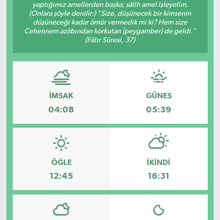
yaptığımız amellerden başka; sâlih amel işleyelim.
(Onlara şöyle denilir:) "Size, düşünecek bir kimsenin
düşüneceği kadar ömür vermedik mi ki? Hem size
Cehennem azâbından korkutan (peygamber) de geldi."
(Fâtır Sûresi, 37)
İMSAK
GÜNEŞ
04:08
05:39
ÖĞLE
İKINDI
12:45
16:31