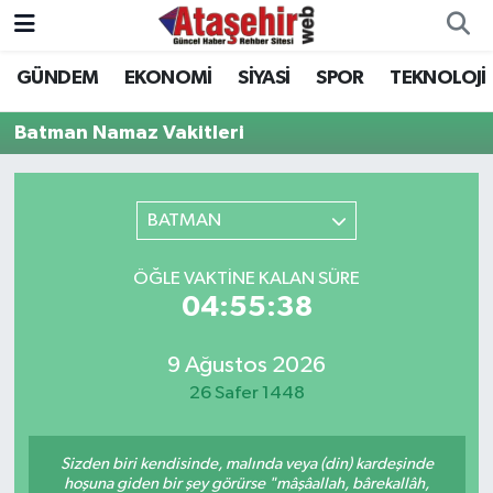
GÜNDEM
EKONOMİ
SİYASİ
SPOR
TEKNOLOJİ
Hava Durumu
Batman Namaz Vakitleri
Trafik Durumu
Süper Lig Puan Durumu ve Fikstür
BATMAN
Tüm Manşetler
ÖĞLE VAKTINE KALAN SÜRE
04:55:38
Son Dakika Haberleri
9 Ağustos 2026
Haber Arşivi
26 Safer 1448
Sizden biri kendisinde, malında veya (din) kardeşinde
hoşuna giden bir şey görürse "mâşâallah, bârekallâh,