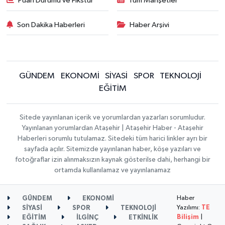
Puan Durumu ve Fikstür
Tüm Manşetler
Son Dakika Haberleri
Haber Arşivi
GÜNDEM
EKONOMİ
SİYASİ
SPOR
TEKNOLOJİ
EĞİTİM
Sitede yayınlanan içerik ve yorumlardan yazarları sorumludur.
Yayınlanan yorumlardan Ataşehir | Ataşehir Haber - Ataşehir
Haberleri sorumlu tutulamaz. Sitedeki tüm harici linkler ayrı bir
sayfada açılır. Sitemizde yayınlanan haber, köşe yazıları ve
fotoğraflar izin alınmaksızın kaynak gösterilse dahi, herhangi bir
ortamda kullanılamaz ve yayınlanamaz
Haber
GÜNDEM
EKONOMİ
Yazılımı:
TE
SİYASİ
SPOR
TEKNOLOJİ
Bilişim
|
EĞİTİM
İLGİNÇ
ETKİNLİK