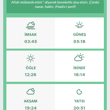
Allah mübarek etsin" diyerek bereketle dua etsin. Çünkü
nazar, haktır. (Hadis-i şerif)
İMSAK
GÜNEŞ
03:45
05:18
ÖĞLE
İKINDI
12:26
16:14
AKŞAM
YATSI
19:24
20:51