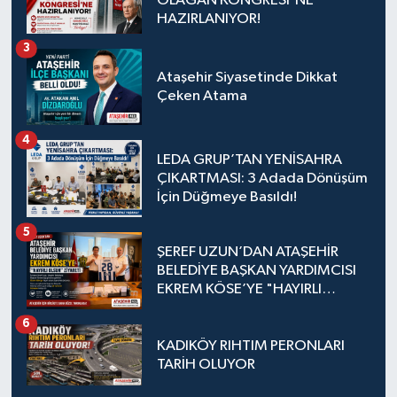
OLAĞAN KONGRESİ'NE
HAZIRLANIYOR!
3
Ataşehir Siyasetinde Dikkat
Çeken Atama
4
LEDA GRUP’TAN YENİSAHRA
ÇIKARTMASI: 3 Adada Dönüşüm
İçin Düğmeye Basıldı!
5
ŞEREF UZUN’DAN ATAŞEHİR
BELEDİYE BAŞKAN YARDIMCISI
EKREM KÖSE’YE "HAYIRLI
OLSUN" ZİYARETİ
6
KADIKÖY RIHTIM PERONLARI
TARİH OLUYOR