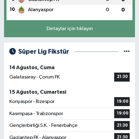
10
Alanyaspor
0
0
Detaylar için tıklayın
Süper Lig Fikstür
14 Ağustos, Cuma
Galatasaray - Çorum FK
21:30
15 Ağustos, Cumartesi
Konyaspor - Rizespor
19:00
Kasımpaşa - Trabzonspor
19:00
Gençlerbirliği S.K. - Fenerbahçe
21:30
Gaziantep FK - Alanyaspor
21:30