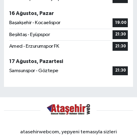
16 Ağustos, Pazar
Başakşehir - Kocaelispor
19:00
Beşiktaş - Eyüpspor
21:30
Amed - Erzurumspor FK
21:30
17 Ağustos, Pazartesi
Samsunspor - Göztepe
21:30
atasehirwebcom, yepyeni temasıyla sizleri