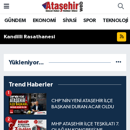
GÜNDEM
EKONOMİ
SİYASİ
SPOR
TEKNOLOJİ
Hava Durumu
Kandilli Rasathanesi
Trafik Durumu
Süper Lig Puan Durumu ve Fikstür
Yükleniyor...
Tüm Manşetler
Son Dakika Haberleri
Trend Haberler
1
Haber Arşivi
CHP’NİN YENİ ATAŞEHİR İLÇE
BAŞKANI DURAN ACAR OLDU
2
MHP ATAŞEHİR İLÇE TEŞKİLATI 7.