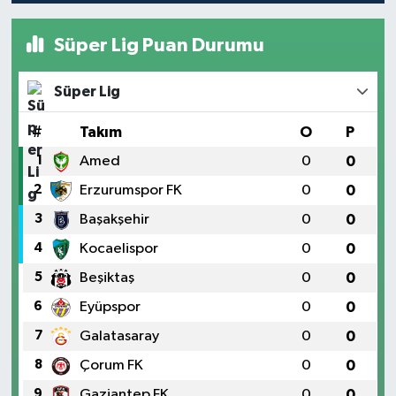
Süper Lig Puan Durumu
Süper Lig
#
Takım
O
P
1
Amed
0
0
2
Erzurumspor FK
0
0
3
Başakşehir
0
0
4
Kocaelispor
0
0
5
Beşiktaş
0
0
6
Eyüpspor
0
0
7
Galatasaray
0
0
8
Çorum FK
0
0
9
Gaziantep FK
0
0