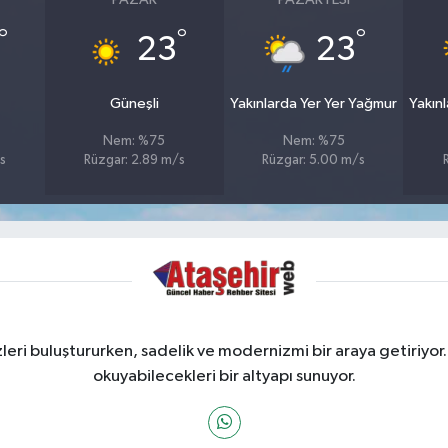
°
°
°
23
23
Güneşli
Yakınlarda Yer Yer Yağmur
Yakın
Nem: %75
Nem: %75
s
Rüzgar: 2.89 m/s
Rüzgar: 5.00 m/s
ri buluştururken, sadelik ve modernizmi bir araya getiriyor.
okuyabilecekleri bir altyapı sunuyor.