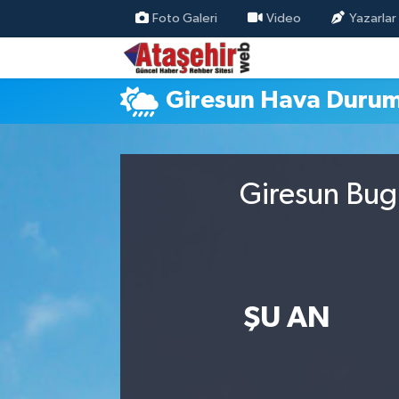
Foto Galeri
Video
Yazarlar
Hava Durumu
Giresun Hava Duru
Trafik Durumu
Süper Lig Puan Durumu ve Fikstür
Giresun Bugü
Tüm Manşetler
Son Dakika Haberleri
Haber Arşivi
ŞU AN