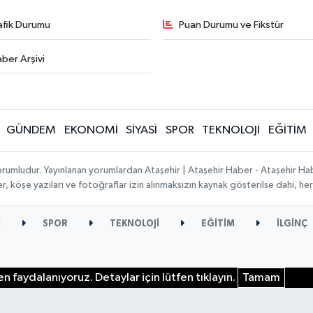
afik Durumu
Puan Durumu ve Fikstür
ber Arşivi
GÜNDEM
EKONOMİ
SİYASİ
SPOR
TEKNOLOJİ
EĞİTİM
orumludur. Yayınlanan yorumlardan Ataşehir | Ataşehir Haber - Ataşehir Habe
ber, köşe yazıları ve fotoğraflar izin alınmaksızın kaynak gösterilse dahi, 
İ
SPOR
TEKNOLOJİ
EĞİTİM
İLGİNÇ
n faydalanıyoruz. Detaylar için lütfen tıklayın.
Tamam