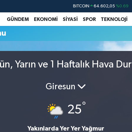
BITCOIN
64.602,05
%0.69
DOLAR
47,6006
%0.06
GÜNDEM
EKONOMİ
SİYASİ
SPOR
TEKNOLOJİ
EURO
55,0250
%0.02
mu
STERLİN
64,2398
%0.2
GRAM ALTIN
6513.94
%0.32
BİST100
13.768
%48
n, Yarın ve 1 Haftalık Hava D
Giresun
°
25
Yakınlarda Yer Yer Yağmur