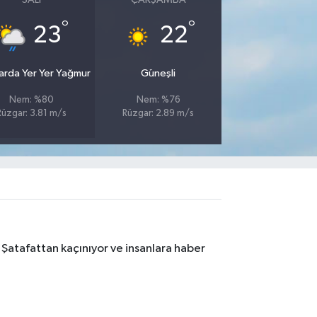
°
°
23
22
larda Yer Yer Yağmur
Güneşli
Nem: %80
Nem: %76
Rüzgar: 3.81 m/s
Rüzgar: 2.89 m/s
 Şatafattan kaçınıyor ve insanlara haber