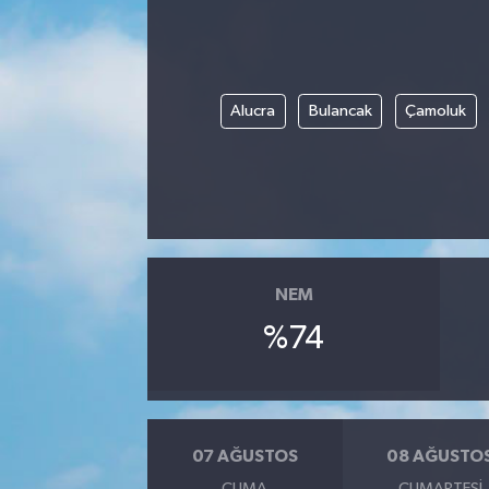
Alucra
Bulancak
Çamoluk
NEM
%74
07 AĞUSTOS
08 AĞUSTO
CUMA
CUMARTESI