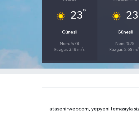
°
23
23
Güneşli
Güneşli
Nem: %78
Nem: %78
Rüzgar: 3.19 m/s
Rüzgar: 2.69 m/
atasehirwebcom, yepyeni temasıyla sizle