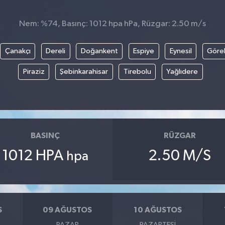
Nem: %74, Basınç: 1012 hpa hPa, Rüzgar: 2.50 m/s
Çanakçı
Dereli
Doğankent
Espiye
Eynesil
Göre
Piraziz
Şebinkarahisar
Tirebolu
Yağlıdere
BASINÇ
RÜZGAR
1012 HPA
2.50 M/S
hpa
S
09 AĞUSTOS
10 AĞUSTOS
PAZAR
PAZARTESI