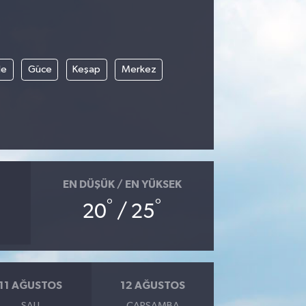
le
Güce
Keşap
Merkez
EN DÜŞÜK / EN YÜKSEK
°
°
20
/ 25
11 AĞUSTOS
12 AĞUSTOS
SALI
ÇARŞAMBA