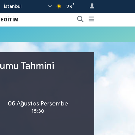
°
İstanbul
29
EĞİTİM
urumu Tahmini
06 Ağustos Perşembe
15:30