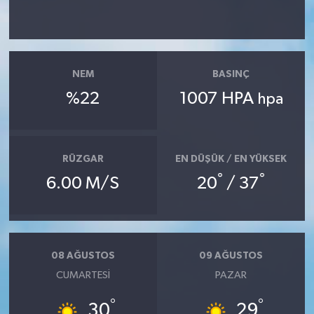
NEM
BASINÇ
%22
1007 HPA
hpa
RÜZGAR
EN DÜŞÜK / EN YÜKSEK
°
°
6.00 M/S
20
/ 37
08 AĞUSTOS
09 AĞUSTOS
CUMARTESI
PAZAR
°
°
30
29