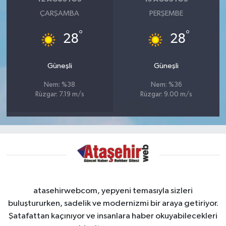
ÇARŞAMBA
PERŞEMBE
°
°
28
28
Güneşli
Güneşli
Nem: %38
Nem: %36
Rüzgar: 7.19 m/s
Rüzgar: 9.00 m/s
atasehirwebcom, yepyeni temasıyla sizleri
buluştururken, sadelik ve modernizmi bir araya getiriyor.
Şatafattan kaçınıyor ve insanlara haber okuyabilecekleri