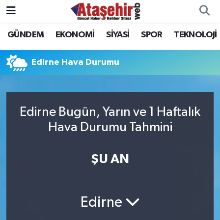
GÜNDEM
EKONOMİ
SİYASİ
SPOR
TEKNOLOJİ
Hava Durumu
Trafik Durumu
Edirne Hava Durumu
Süper Lig Puan Durumu ve Fikstür
Edirne Bugün, Yarın ve 1 Haftalık
Tüm Manşetler
Hava Durumu Tahmini
Son Dakika Haberleri
ŞU AN
Haber Arşivi
Edirne