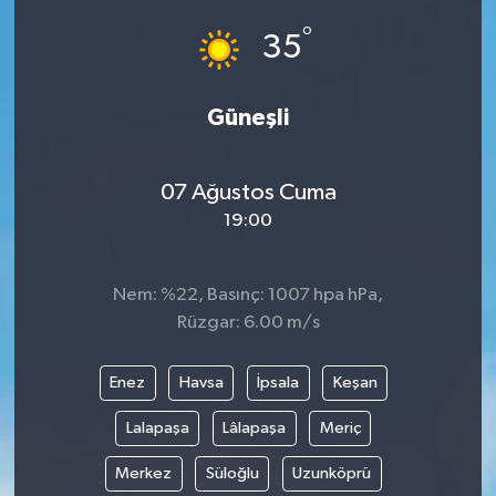
°
35
Güneşli
07 Ağustos Cuma
19:00
Nem: %22, Basınç: 1007 hpa hPa,
Rüzgar: 6.00 m/s
Enez
Havsa
İpsala
Keşan
Lalapaşa
Lâlapaşa
Meriç
Merkez
Süloğlu
Uzunköprü