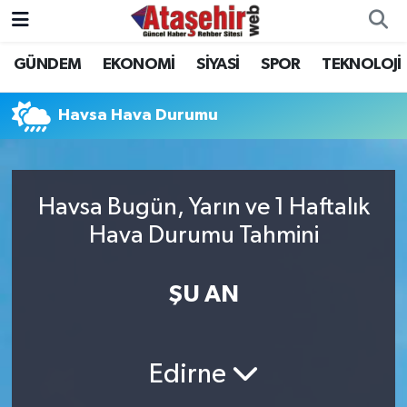
GÜNDEM
EKONOMİ
SİYASİ
SPOR
TEKNOLOJİ
Hava Durumu
Trafik Durumu
Havsa Hava Durumu
Süper Lig Puan Durumu ve Fikstür
Havsa Bugün, Yarın ve 1 Haftalık
Tüm Manşetler
Hava Durumu Tahmini
Son Dakika Haberleri
ŞU AN
Haber Arşivi
Edirne