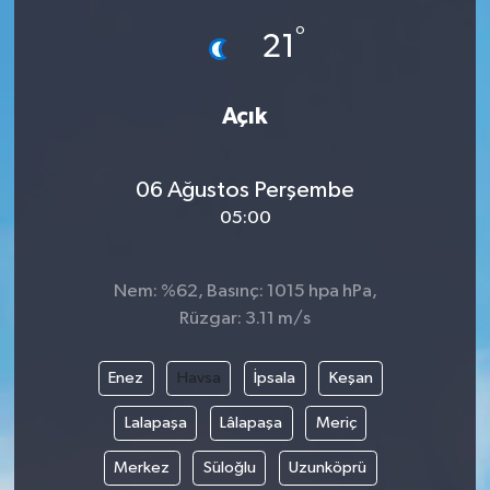
°
21
Açık
06 Ağustos Perşembe
05:00
Nem: %62, Basınç: 1015 hpa hPa,
Rüzgar: 3.11 m/s
Enez
Havsa
İpsala
Keşan
Lalapaşa
Lâlapaşa
Meriç
Merkez
Süloğlu
Uzunköprü