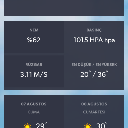
NEM
BASINÇ
%62
1015 HPA
hpa
RÜZGAR
EN DÜŞÜK / EN YÜKSEK
°
°
3.11 M/S
20
/ 36
07 AĞUSTOS
08 AĞUSTOS
CUMA
CUMARTESI
°
°
29
30