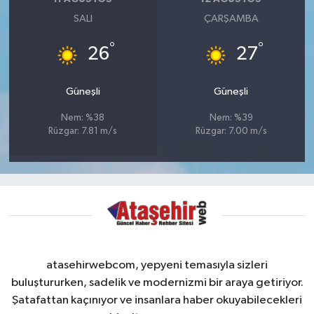
SALI
ÇARŞAMBA
°
°
26
27
Güneşli
Güneşli
Nem: %38
Nem: %39
Rüzgar: 7.81 m/s
Rüzgar: 7.00 m/s
atasehirwebcom, yepyeni temasıyla sizleri
buluştururken, sadelik ve modernizmi bir araya getiriyor.
Şatafattan kaçınıyor ve insanlara haber okuyabilecekleri