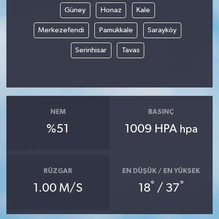
Güney
Honaz
Kale
Merkezefendi
Pamukkale
Sarayköy
Serinhisar
Tavas
NEM
BASINÇ
%51
1009 HPA
hpa
RÜZGAR
EN DÜŞÜK / EN YÜKSEK
°
°
1.00 M/S
18
/ 37