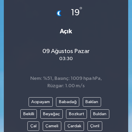
°
19
Açık
09 Ağustos Pazar
03:30
Nem: %51, Basınç: 1009 hpa hPa,
Rüzgar: 1.00 m/s
Acıpayam
Babadağ
Baklan
Bekilli
Beyağaç
Bozkurt
Buldan
Çal
Çameli
Çardak
Çivril