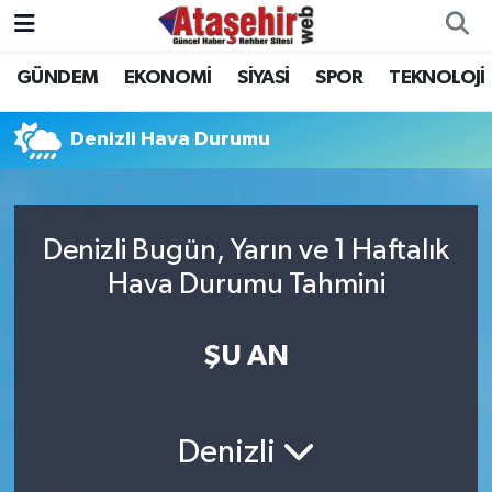
GÜNDEM
EKONOMİ
SİYASİ
SPOR
TEKNOLOJİ
Hava Durumu
Trafik Durumu
Denizli Hava Durumu
Süper Lig Puan Durumu ve Fikstür
Denizli Bugün, Yarın ve 1 Haftalık
Tüm Manşetler
Hava Durumu Tahmini
Son Dakika Haberleri
ŞU AN
Haber Arşivi
Denizli