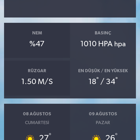
NEM
BASINÇ
%47
1010 HPA
hpa
RÜZGAR
EN DÜŞÜK / EN YÜKSEK
°
°
1.50 M/S
18
/ 34
08 AĞUSTOS
09 AĞUSTOS
CUMARTESI
PAZAR
°
°
27
26