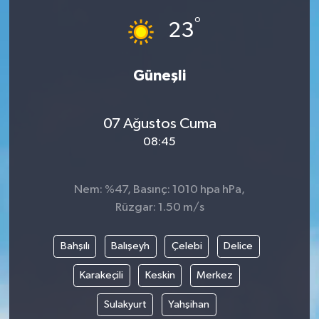
°
23
Güneşli
07 Ağustos Cuma
08:45
Nem: %47, Basınç: 1010 hpa hPa,
Rüzgar: 1.50 m/s
Bahşılı
Balışeyh
Çelebi
Delice
Karakeçili
Keskin
Merkez
Sulakyurt
Yahşihan