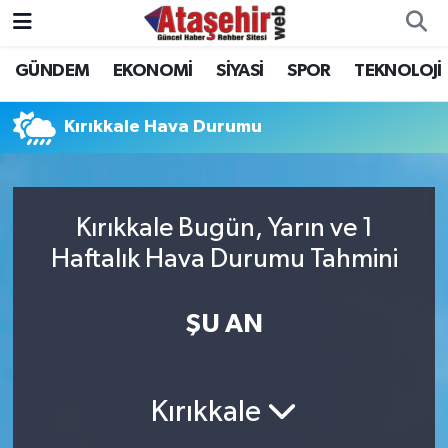
GÜNDEM
EKONOMİ
SİYASİ
SPOR
TEKNOLOJİ
Hava Durumu
Trafik Durumu
Kırıkkale Hava Durumu
Süper Lig Puan Durumu ve Fikstür
Kırıkkale Bugün, Yarın ve 1
Tüm Manşetler
Haftalık Hava Durumu Tahmini
Son Dakika Haberleri
ŞU AN
Haber Arşivi
Kırıkkale