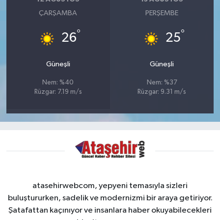
ÇARŞAMBA
PERŞEMBE
°
°
26
25
Güneşli
Güneşli
Nem: %40
Nem: %37
Rüzgar: 7.19 m/s
Rüzgar: 9.31 m/s
atasehirwebcom, yepyeni temasıyla sizleri
buluştururken, sadelik ve modernizmi bir araya getiriyor.
Şatafattan kaçınıyor ve insanlara haber okuyabilecekleri