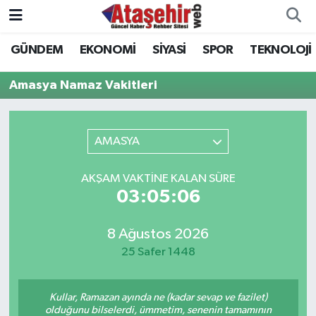
GÜNDEM
EKONOMİ
SİYASİ
SPOR
TEKNOLOJİ
Hava Durumu
Amasya Namaz Vakitleri
Trafik Durumu
Süper Lig Puan Durumu ve Fikstür
AMASYA
Tüm Manşetler
AKŞAM VAKTINE KALAN SÜRE
03:05:06
Son Dakika Haberleri
8 Ağustos 2026
Haber Arşivi
25 Safer 1448
Kullar, Ramazan ayında ne (kadar sevap ve fazilet)
olduğunu bilselerdi, ümmetim, senenin tamamının