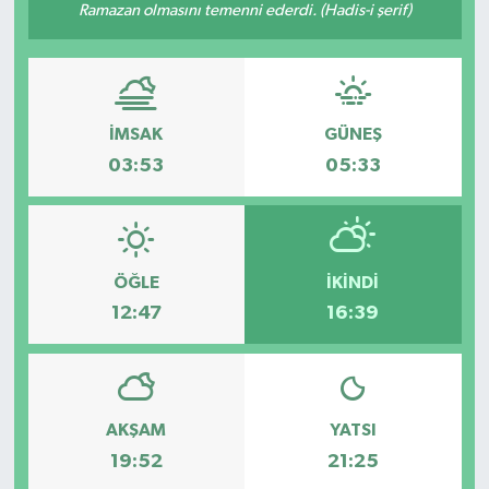
Ramazan olmasını temenni ederdi. (Hadis-i şerif)
İMSAK
GÜNEŞ
03:53
05:33
ÖĞLE
İKINDI
12:47
16:39
AKŞAM
YATSI
19:52
21:25