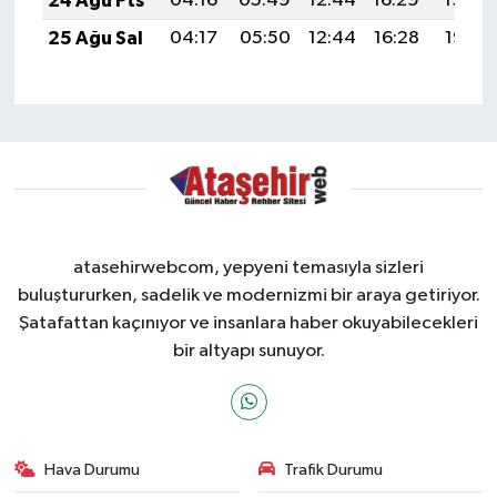
24 Ağu Pts
04:16
05:49
12:44
16:29
19:30
25 Ağu Sal
04:17
05:50
12:44
16:28
19:28
atasehirwebcom, yepyeni temasıyla sizleri
buluştururken, sadelik ve modernizmi bir araya getiriyor.
Şatafattan kaçınıyor ve insanlara haber okuyabilecekleri
bir altyapı sunuyor.
Hava Durumu
Trafik Durumu