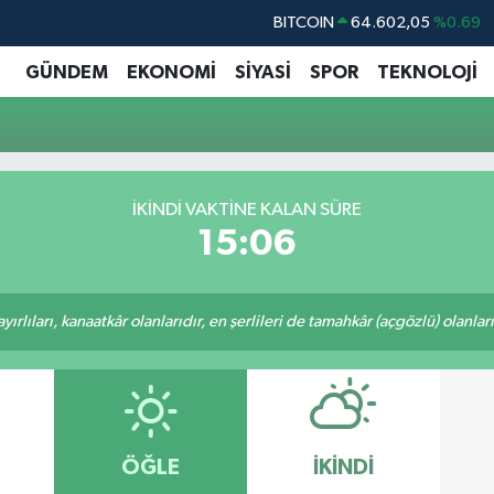
BITCOIN
64.602,05
%0.69
DOLAR
47,5986
%0.06
GÜNDEM
EKONOMİ
SİYASİ
SPOR
TEKNOLOJİ
EURO
55,0700
%0.1
STERLİN
64,2438
%0.21
GRAM ALTIN
6518.23
%0.39
İKINDI VAKTINE KALAN SÜRE
BİST100
13.768
%48
15:05
rlıları, kanaatkâr olanlarıdır, en şerlileri de tamahkâr (açgözlü) olanlarıd
ÖĞLE
İKINDI