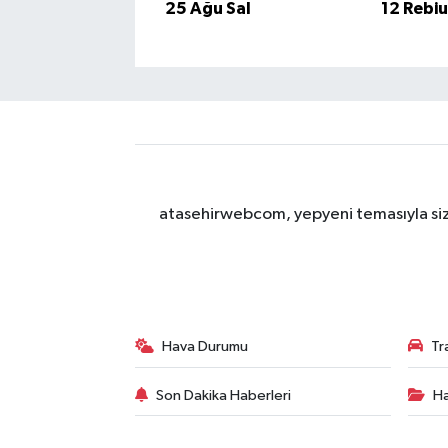
25 Ağu Sal
12 Rebi
atasehirwebcom, yepyeni temasıyla sizle
Hava Durumu
Tr
Son Dakika Haberleri
Ha