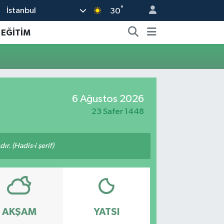
°
İstanbul
30
EĞİTİM
6 Ağustos 2026
23 Safer 1448
ır. (Hadis-i şerif)
AKŞAM
YATSI