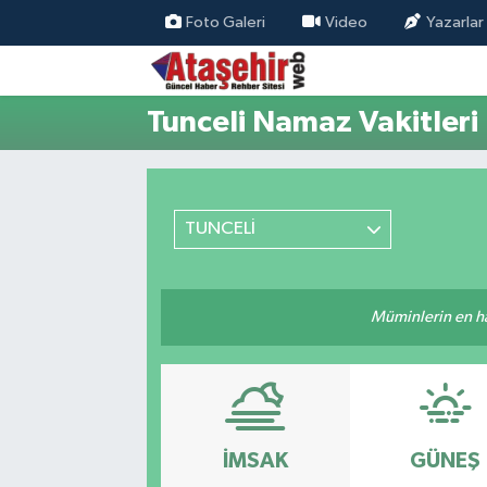
Foto Galeri
Video
Yazarlar
Hava Durumu
Tunceli Namaz Vakitleri
Trafik Durumu
Süper Lig Puan Durumu ve Fikstür
TUNCELİ
Tüm Manşetler
Son Dakika Haberleri
Müminlerin en hayı
Haber Arşivi
İMSAK
GÜNEŞ