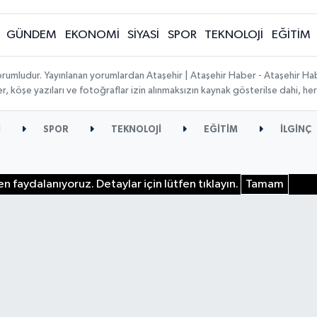
GÜNDEM
EKONOMİ
SİYASİ
SPOR
TEKNOLOJİ
EĞİTİM
orumludur. Yayınlanan yorumlardan Ataşehir | Ataşehir Haber - Ataşehir Habe
ber, köşe yazıları ve fotoğraflar izin alınmaksızın kaynak gösterilse dahi, 
İ
SPOR
TEKNOLOJİ
EĞİTİM
İLGİNÇ
n faydalanıyoruz. Detaylar için lütfen tıklayın.
Tamam