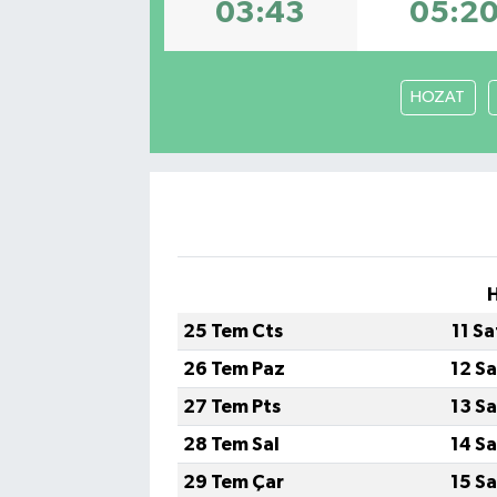
03:43
05:2
HOZAT
H
25 Tem Cts
11 S
26 Tem Paz
12 S
27 Tem Pts
13 S
28 Tem Sal
14 S
29 Tem Çar
15 S