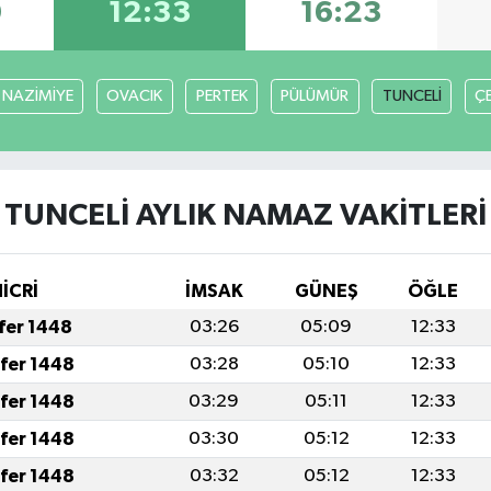
0
12:33
16:23
NAZİMİYE
OVACIK
PERTEK
PÜLÜMÜR
TUNCELİ
Ç
TUNCELİ AYLIK NAMAZ VAKITLERI
İCRİ
İMSAK
GÜNEŞ
ÖĞLE
afer 1448
03:26
05:09
12:33
afer 1448
03:28
05:10
12:33
afer 1448
03:29
05:11
12:33
afer 1448
03:30
05:12
12:33
afer 1448
03:32
05:12
12:33