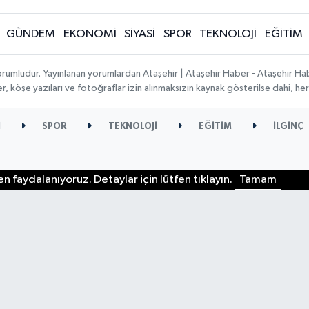
GÜNDEM
EKONOMİ
SİYASİ
SPOR
TEKNOLOJİ
EĞİTİM
orumludur. Yayınlanan yorumlardan Ataşehir | Ataşehir Haber - Ataşehir Habe
ber, köşe yazıları ve fotoğraflar izin alınmaksızın kaynak gösterilse dahi, 
İ
SPOR
TEKNOLOJİ
EĞİTİM
İLGİNÇ
n faydalanıyoruz. Detaylar için lütfen tıklayın.
Tamam