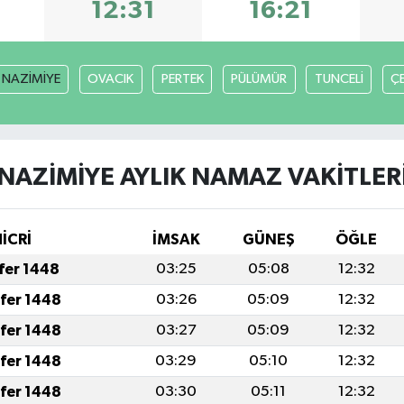
12:31
16:21
NAZİMİYE
OVACIK
PERTEK
PÜLÜMÜR
TUNCELİ
Ç
NAZİMİYE AYLIK NAMAZ VAKITLER
İCRİ
İMSAK
GÜNEŞ
ÖĞLE
afer 1448
03:25
05:08
12:32
afer 1448
03:26
05:09
12:32
afer 1448
03:27
05:09
12:32
afer 1448
03:29
05:10
12:32
afer 1448
03:30
05:11
12:32