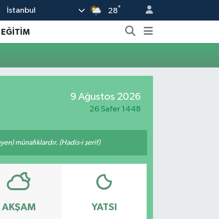
°
İstanbul
28
EĞİTİM
9 Ağustos 2026
26 Safer 1448
n) münafıklardır. (Hadis-i şerif)
AKŞAM
YATSI