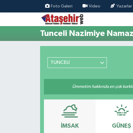
Foto Galeri
Video
Yazarlar
Hava Durumu
Tunceli Nazimiye Namaz 
Trafik Durumu
Süper Lig Puan Durumu ve Fikstür
TUNCELİ
Tüm Manşetler
Son Dakika Haberleri
Ümmetim hakkında en çok korktuğu
Haber Arşivi
İMSAK
GÜNEŞ