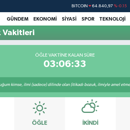
BITCOIN
64.840,97
%-0.15
DOLAR
47,7436
%0.18
GÜNDEM
EKONOMİ
SİYASİ
SPOR
TEKNOLOJİ
EURO
55,2510
%0.32
Vakitleri
STERLİN
64,4811
%0.38
GRAM ALTIN
6660.55
%0
ÖĞLE VAKTINE KALAN SÜRE
BİST100
13.779
%-14
03:06:32
m kimse, ilmi (sadece) dilinde olan (itikadı bozuk, ilmiyle amel etmeye
ÖĞLE
İKINDI