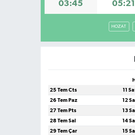
03:45
05:21
HOZAT
H
25 Tem Cts
11 S
26 Tem Paz
12 S
27 Tem Pts
13 S
28 Tem Sal
14 S
29 Tem Çar
15 S