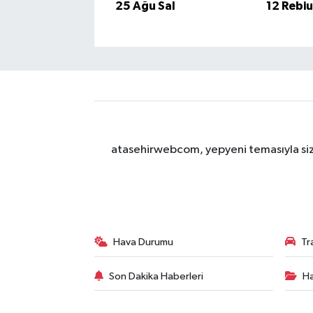
25 Ağu Sal
12 Rebi
atasehirwebcom, yepyeni temasıyla sizle
Hava Durumu
Tr
Son Dakika Haberleri
Ha