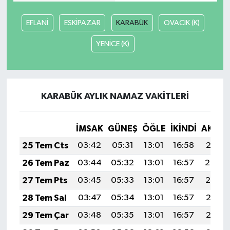
EFLANİ
ESKİPAZAR
KARABÜK
OVACIK (K)
YENİCE (K)
KARABÜK AYLIK NAMAZ VAKITLERI
İMSAK
GÜNEŞ
ÖĞLE
İKINDI
AKŞA
25 Tem Cts
03:42
05:31
13:01
16:58
20:21
26 Tem Paz
03:44
05:32
13:01
16:57
20:20
27 Tem Pts
03:45
05:33
13:01
16:57
20:19
28 Tem Sal
03:47
05:34
13:01
16:57
20:18
29 Tem Çar
03:48
05:35
13:01
16:57
20:17