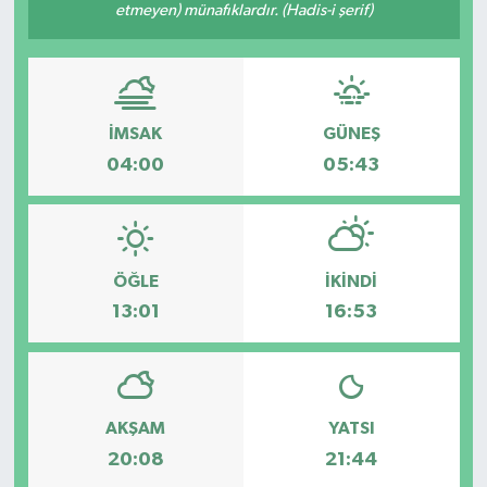
etmeyen) münafıklardır. (Hadis-i şerif)
İMSAK
GÜNEŞ
04:00
05:43
ÖĞLE
İKINDI
13:01
16:53
AKŞAM
YATSI
20:08
21:44