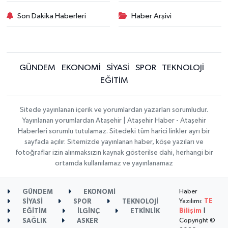
Son Dakika Haberleri
Haber Arşivi
GÜNDEM
EKONOMİ
SİYASİ
SPOR
TEKNOLOJİ
EĞİTİM
Sitede yayınlanan içerik ve yorumlardan yazarları sorumludur.
Yayınlanan yorumlardan Ataşehir | Ataşehir Haber - Ataşehir
Haberleri sorumlu tutulamaz. Sitedeki tüm harici linkler ayrı bir
sayfada açılır. Sitemizde yayınlanan haber, köşe yazıları ve
fotoğraflar izin alınmaksızın kaynak gösterilse dahi, herhangi bir
ortamda kullanılamaz ve yayınlanamaz
Haber
GÜNDEM
EKONOMİ
Yazılımı:
TE
SİYASİ
SPOR
TEKNOLOJİ
Bilişim
|
EĞİTİM
İLGİNÇ
ETKİNLİK
Copyright ©
SAĞLIK
ASKER