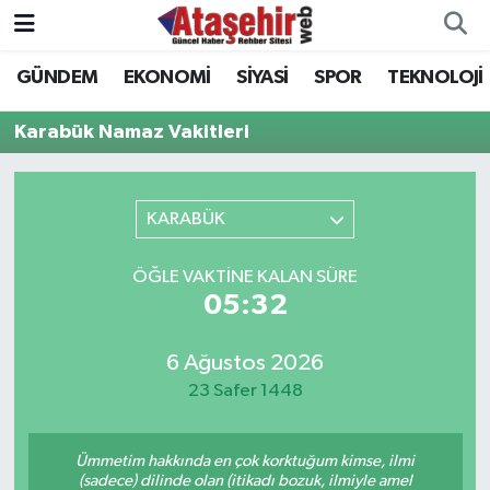
GÜNDEM
EKONOMİ
SİYASİ
SPOR
TEKNOLOJİ
Hava Durumu
Karabük Namaz Vakitleri
Trafik Durumu
Süper Lig Puan Durumu ve Fikstür
KARABÜK
Tüm Manşetler
ÖĞLE VAKTINE KALAN SÜRE
05:32
Son Dakika Haberleri
6 Ağustos 2026
Haber Arşivi
23 Safer 1448
Ümmetim hakkında en çok korktuğum kimse, ilmi
(sadece) dilinde olan (itikadı bozuk, ilmiyle amel