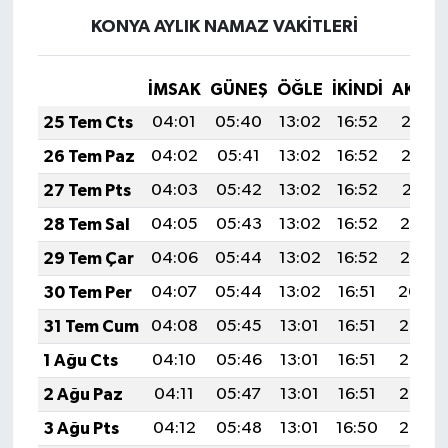
KONYA AYLIK NAMAZ VAKITLERI
İMSAK
GÜNEŞ
ÖĞLE
İKINDI
AKŞA
25 Tem Cts
04:01
05:40
13:02
16:52
20:13
26 Tem Paz
04:02
05:41
13:02
16:52
20:12
27 Tem Pts
04:03
05:42
13:02
16:52
20:11
28 Tem Sal
04:05
05:43
13:02
16:52
20:10
29 Tem Çar
04:06
05:44
13:02
16:52
20:10
30 Tem Per
04:07
05:44
13:02
16:51
20:09
31 Tem Cum
04:08
05:45
13:01
16:51
20:08
1 Ağu Cts
04:10
05:46
13:01
16:51
20:07
2 Ağu Paz
04:11
05:47
13:01
16:51
20:06
3 Ağu Pts
04:12
05:48
13:01
16:50
20:05