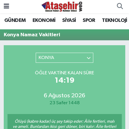
GÜNDEM
EKONOMİ
SİYASİ
SPOR
TEKNOLOJİ
Hava Durumu
Konya Namaz Vakitleri
Trafik Durumu
Süper Lig Puan Durumu ve Fikstür
KONYA
Tüm Manşetler
ÖĞLE VAKTINE KALAN SÜRE
14:19
Son Dakika Haberleri
6 Ağustos 2026
Haber Arşivi
23 Safer 1448
Ölüyü (kabre kadar) üç şey takip eder: Âile fertleri, malı
ve ameli. Bunlardan ikisi geri döner, biri kalır: Âile fertleri