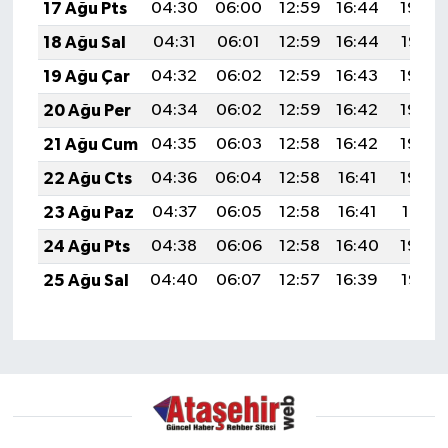
17 Ağu Pts
04:30
06:00
12:59
16:44
19:49
18 Ağu Sal
04:31
06:01
12:59
16:44
19:47
19 Ağu Çar
04:32
06:02
12:59
16:43
19:46
20 Ağu Per
04:34
06:02
12:59
16:42
19:45
21 Ağu Cum
04:35
06:03
12:58
16:42
19:43
22 Ağu Cts
04:36
06:04
12:58
16:41
19:42
23 Ağu Paz
04:37
06:05
12:58
16:41
19:41
24 Ağu Pts
04:38
06:06
12:58
16:40
19:39
25 Ağu Sal
04:40
06:07
12:57
16:39
19:38