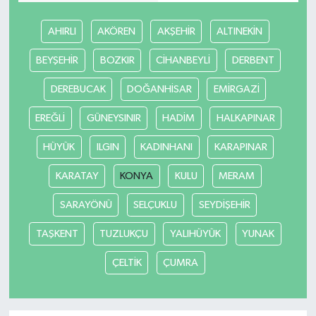
AHIRLI
AKÖREN
AKŞEHİR
ALTINEKİN
BEYŞEHİR
BOZKIR
CİHANBEYLİ
DERBENT
DEREBUCAK
DOĞANHİSAR
EMİRGAZİ
EREĞLİ
GÜNEYSINIR
HADİM
HALKAPINAR
HÜYÜK
ILGIN
KADINHANI
KARAPINAR
KARATAY
KONYA
KULU
MERAM
SARAYÖNÜ
SELÇUKLU
SEYDİŞEHİR
TAŞKENT
TUZLUKÇU
YALIHÜYÜK
YUNAK
ÇELTİK
ÇUMRA