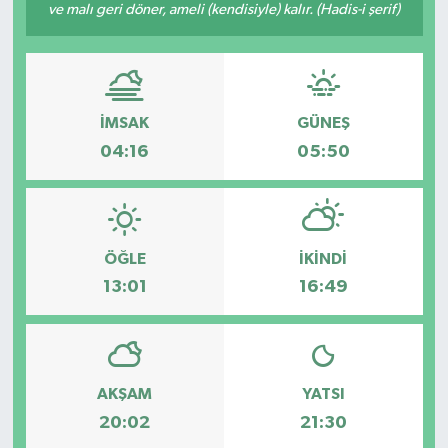
ve malı geri döner, ameli (kendisiyle) kalır. (Hadis-i şerif)
İMSAK
GÜNEŞ
04:16
05:50
ÖĞLE
İKINDI
13:01
16:49
AKŞAM
YATSI
20:02
21:30