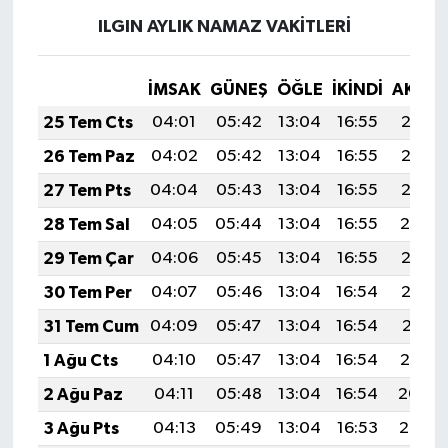
ILGIN AYLIK NAMAZ VAKITLERI
İMSAK
GÜNEŞ
ÖĞLE
İKINDI
AKŞA
25 Tem Cts
04:01
05:42
13:04
16:55
20:16
26 Tem Paz
04:02
05:42
13:04
16:55
20:15
27 Tem Pts
04:04
05:43
13:04
16:55
20:15
28 Tem Sal
04:05
05:44
13:04
16:55
20:14
29 Tem Çar
04:06
05:45
13:04
16:55
20:13
30 Tem Per
04:07
05:46
13:04
16:54
20:12
31 Tem Cum
04:09
05:47
13:04
16:54
20:11
1 Ağu Cts
04:10
05:47
13:04
16:54
20:10
2 Ağu Paz
04:11
05:48
13:04
16:54
20:09
3 Ağu Pts
04:13
05:49
13:04
16:53
20:08