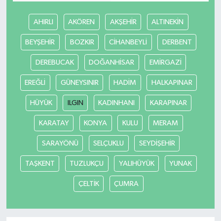
AHIRLI
AKÖREN
AKŞEHİR
ALTINEKİN
BEYŞEHİR
BOZKIR
CİHANBEYLİ
DERBENT
DEREBUCAK
DOĞANHİSAR
EMİRGAZİ
EREĞLİ
GÜNEYSINIR
HADİM
HALKAPINAR
HÜYÜK
ILGIN
KADINHANI
KARAPINAR
KARATAY
KONYA
KULU
MERAM
SARAYÖNÜ
SELÇUKLU
SEYDİŞEHİR
TAŞKENT
TUZLUKÇU
YALIHÜYÜK
YUNAK
ÇELTİK
ÇUMRA