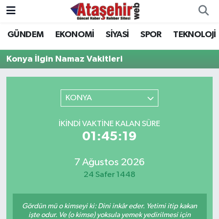
GÜNDEM
EKONOMİ
SİYASİ
SPOR
TEKNOLOJİ
Hava Durumu
Konya İlgin Namaz Vakitleri
Trafik Durumu
Süper Lig Puan Durumu ve Fikstür
KONYA
Tüm Manşetler
İKINDI VAKTINE KALAN SÜRE
01:45:19
Son Dakika Haberleri
7 Ağustos 2026
Haber Arşivi
24 Safer 1448
Gördün mü o kimseyi ki: Dini inkâr eder. Yetimi itip kakan
işte odur. Ve (o kimse) yoksula yemek yedirilmesi için