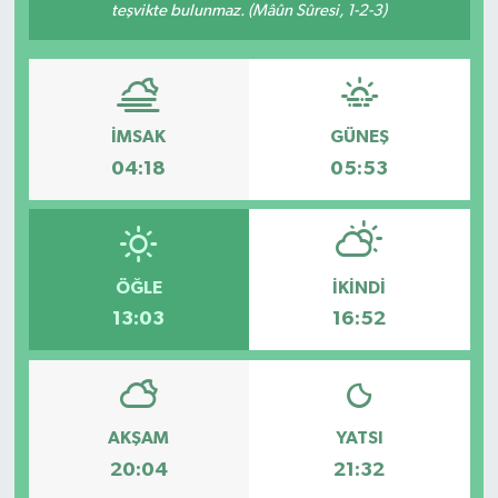
teşvikte bulunmaz. (Mâûn Sûresi, 1-2-3)
İMSAK
GÜNEŞ
04:18
05:53
ÖĞLE
İKINDI
13:03
16:52
AKŞAM
YATSI
20:04
21:32