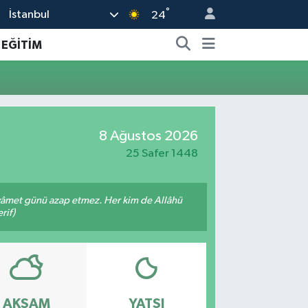
°
İstanbul
24
EĞİTİM
8 Ağustos 2026
25 Safer 1448
 kıyâmet günü azap etmez. Her kim de Allâhü
rif)
AKŞAM
YATSI