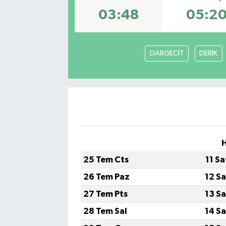
03:48
05:2
DARGECİT
DERİK
H
25 Tem Cts
11 S
26 Tem Paz
12 S
27 Tem Pts
13 S
28 Tem Sal
14 S