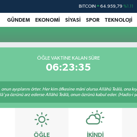
BITCOIN
64.959,79
%1.11
DOLAR
47,7436
%0.18
GÜNDEM
EKONOMİ
SİYASİ
SPOR
TEKNOLOJİ
EURO
55,2510
%0.32
STERLİN
64,4811
%0.38
GRAM ALTIN
6660.55
%0.03
ÖĞLE VAKTINE KALAN SÜRE
BİST100
13.779
%-14
06:23:34
â, onun ayıplarını örter. Her kim öfkesine mâni olursa Allâhü Teâlâ, ona
lâ'ya özrünü arz ederse Allâhü Teâlâ, onun özrünü kabul eder. (Hadis-i şe
ÖĞLE
İKINDI