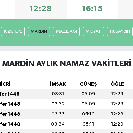
0
12:28
16:15
KIZILTEPE
MARDİN
MAZIDAĞI
MİDYAT
NUSAYBİN
MARDİN AYLIK NAMAZ VAKITLERI
İCRİ
İMSAK
GÜNEŞ
ÖĞLE
afer 1448
03:31
05:09
12:29
afer 1448
03:32
05:09
12:29
afer 1448
03:33
05:10
12:29
afer 1448
03:34
05:11
12:29