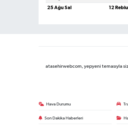
25 Ağu Sal
12 Rebi
atasehirwebcom, yepyeni temasıyla sizle
Hava Durumu
Tr
Son Dakika Haberleri
Ha