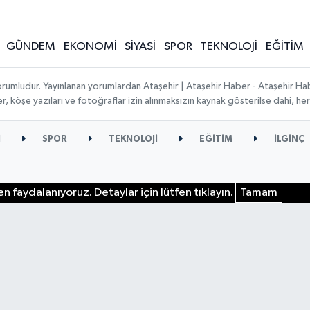
GÜNDEM
EKONOMİ
SİYASİ
SPOR
TEKNOLOJİ
EĞİTİM
orumludur. Yayınlanan yorumlardan Ataşehir | Ataşehir Haber - Ataşehir Habe
ber, köşe yazıları ve fotoğraflar izin alınmaksızın kaynak gösterilse dahi, 
İ
SPOR
TEKNOLOJİ
EĞİTİM
İLGİNÇ
n faydalanıyoruz. Detaylar için lütfen tıklayın.
Tamam