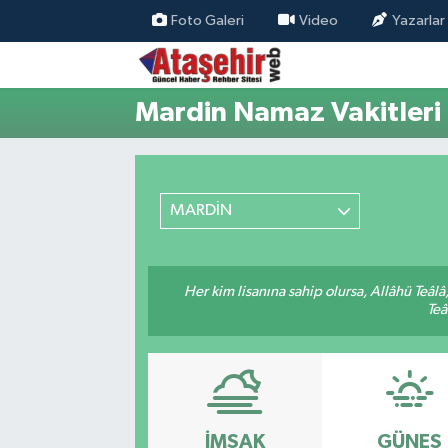
Foto Galeri
Video
Yazarlar
Hava Durumu
Mardin Namaz Vakitleri
Trafik Durumu
Süper Lig Puan Durumu ve Fikstür
MARDİN
Tüm Manşetler
Son Dakika Haberleri
Her kim lisanına sahip olursa, Allâhü Teâl
Teâ
Haber Arşivi
İMSAK
GÜNEŞ