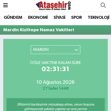
GÜNDEM
EKONOMİ
SİYASİ
SPOR
TEKNOLOJİ
Hava Durumu
Mardin Kiziltepe Namaz Vakitleri
Trafik Durumu
Süper Lig Puan Durumu ve Fikstür
MARDİN
Tüm Manşetler
ÖĞLE VAKTINE KALAN SÜRE
02:31:31
Son Dakika Haberleri
10 Ağustos 2026
Haber Arşivi
27 Safer 1448
(Mümin) kardeşinle münakaşa etme, onun hoşuna
gitmeyecek şakalar yapma ve ona yerine