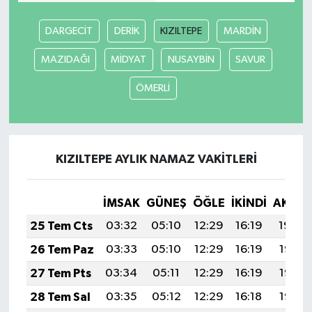
DARGECİT
DERİK
KIZILTEPE
MARDİN
MAZIDAĞI
MİDYAT
NUSAYBİN
SAVUR
ÖMERLİ
KIZILTEPE AYLIK NAMAZ VAKITLERI
İMSAK
GÜNEŞ
ÖĞLE
İKINDI
AKŞA
25 Tem Cts
03:32
05:10
12:29
16:19
19:39
26 Tem Paz
03:33
05:10
12:29
16:19
19:38
27 Tem Pts
03:34
05:11
12:29
16:19
19:37
28 Tem Sal
03:35
05:12
12:29
16:18
19:37