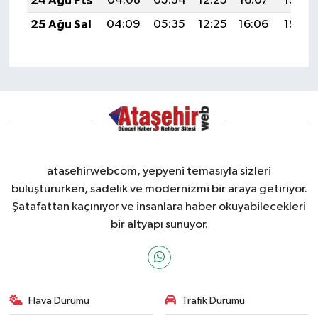
24 Ağu Pts
04:08
05:34
12:25
16:07
19:06
25 Ağu Sal
04:09
05:35
12:25
16:06
19:05
atasehirwebcom, yepyeni temasıyla sizleri
buluştururken, sadelik ve modernizmi bir araya getiriyor.
Şatafattan kaçınıyor ve insanlara haber okuyabilecekleri
bir altyapı sunuyor.
Hava Durumu
Trafik Durumu