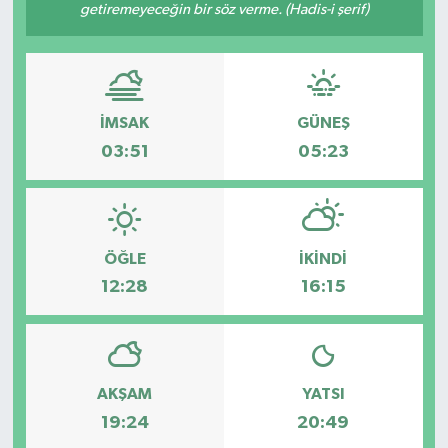
getiremeyeceğin bir söz verme. (Hadis-i şerif)
İMSAK
GÜNEŞ
03:51
05:23
ÖĞLE
İKINDI
12:28
16:15
AKŞAM
YATSI
19:24
20:49