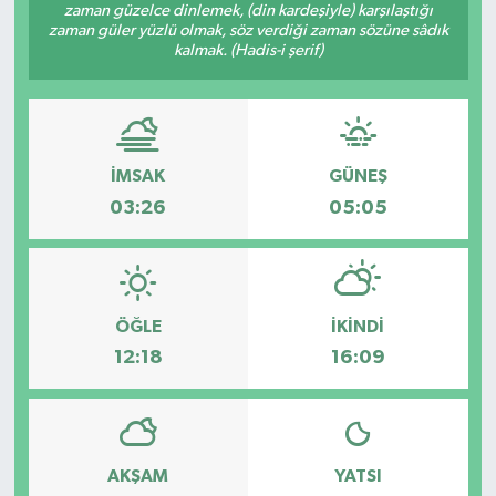
zaman güzelce dinlemek, (din kardeşiyle) karşılaştığı
zaman güler yüzlü olmak, söz verdiği zaman sözüne sâdık
kalmak. (Hadis-i şerif)
İMSAK
GÜNEŞ
03:26
05:05
ÖĞLE
İKINDI
12:18
16:09
AKŞAM
YATSI