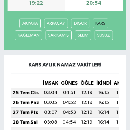
19:22
20:54
AKYAKA
ARPAÇAY
DİGOR
KARS
KAĞIZMAN
SARIKAMIŞ
SELİM
SUSUZ
KARS AYLIK NAMAZ VAKITLERI
İMSAK
GÜNEŞ
ÖĞLE
İKINDI
AKŞA
25 Tem Cts
03:04
04:51
12:19
16:15
19:38
26 Tem Paz
03:05
04:52
12:19
16:15
19:37
27 Tem Pts
03:07
04:53
12:19
16:14
19:36
28 Tem Sal
03:08
04:54
12:19
16:14
19:35