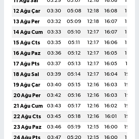
11 Ağu Sal
03:29
05:07
12:18
16:08
19:19
12 Ağu Çar
03:30
05:08
12:18
16:08
19:18
13 Ağu Per
03:32
05:09
12:18
16:07
19:16
14 Ağu Cum
03:33
05:10
12:17
16:07
19:15
15 Ağu Cts
03:35
05:11
12:17
16:06
19:14
16 Ağu Paz
03:36
05:12
12:17
16:05
19:12
17 Ağu Pts
03:37
05:13
12:17
16:05
19:11
18 Ağu Sal
03:39
05:14
12:17
16:04
19:09
19 Ağu Çar
03:40
05:15
12:16
16:03
19:08
20 Ağu Per
03:42
05:16
12:16
16:03
19:07
21 Ağu Cum
03:43
05:17
12:16
16:02
19:05
22 Ağu Cts
03:45
05:18
12:16
16:01
19:04
23 Ağu Paz
03:46
05:19
12:15
16:00
19:02
24 Ağu Pts
03:47
05:20
12:15
16:00
19:01