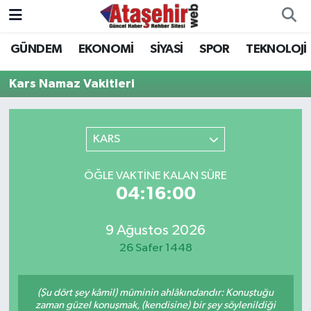
GÜNDEM
EKONOMİ
SİYASİ
SPOR
TEKNOLOJİ
Hava Durumu
Kars Namaz Vakitleri
Trafik Durumu
Süper Lig Puan Durumu ve Fikstür
KARS
Tüm Manşetler
ÖĞLE VAKTINE KALAN SÜRE
04:16:00
Son Dakika Haberleri
9 Ağustos 2026
Haber Arşivi
26 Safer 1448
(Şu dört şey kâmil) müminin ahlâkındandır: Konuştuğu
zaman güzel konuşmak, (kendisine) bir şey söylenildiği