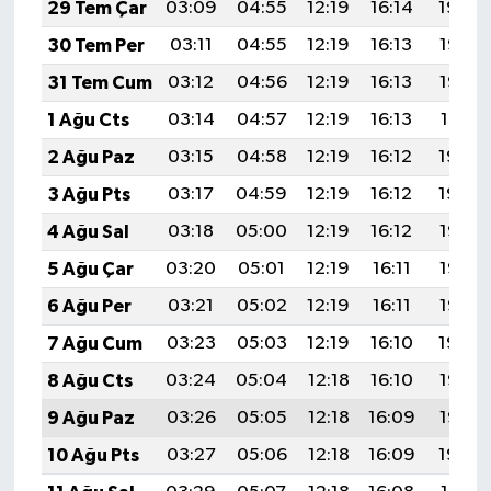
29 Tem Çar
03:09
04:55
12:19
16:14
19:34
30 Tem Per
03:11
04:55
12:19
16:13
19:33
31 Tem Cum
03:12
04:56
12:19
16:13
19:32
1 Ağu Cts
03:14
04:57
12:19
16:13
19:31
2 Ağu Paz
03:15
04:58
12:19
16:12
19:30
3 Ağu Pts
03:17
04:59
12:19
16:12
19:29
4 Ağu Sal
03:18
05:00
12:19
16:12
19:28
5 Ağu Çar
03:20
05:01
12:19
16:11
19:26
6 Ağu Per
03:21
05:02
12:19
16:11
19:25
7 Ağu Cum
03:23
05:03
12:19
16:10
19:24
8 Ağu Cts
03:24
05:04
12:18
16:10
19:23
9 Ağu Paz
03:26
05:05
12:18
16:09
19:22
10 Ağu Pts
03:27
05:06
12:18
16:09
19:20