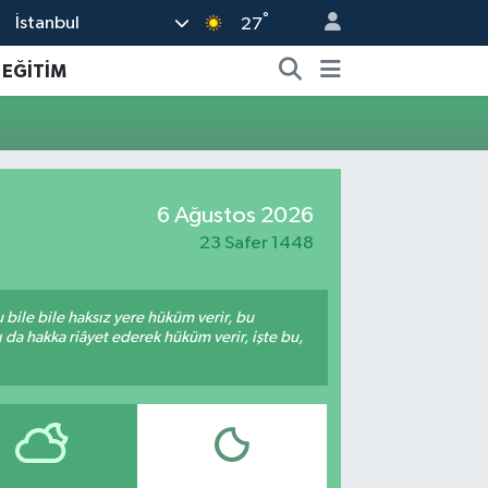
°
İstanbul
27
EĞİTİM
6 Ağustos 2026
23 Safer 1448
bile bile haksız yere hüküm verir, bu
da hakka riâyet ederek hüküm verir, işte bu,