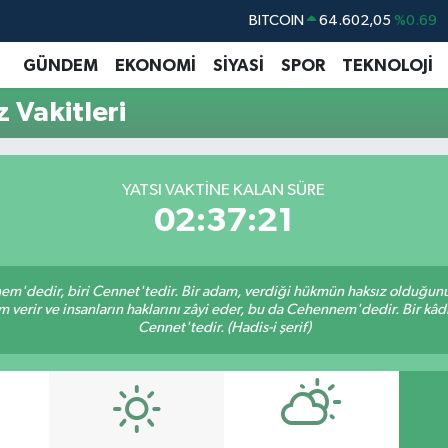
BITCOIN
64.602,05
%0.69
DOLAR
47,6006
%0.06
GÜNDEM
EKONOMİ
SİYASİ
SPOR
TEKNOLOJİ
EURO
55,0250
%0.02
 Vakitleri
STERLİN
64,2398
%0.2
GRAM ALTIN
6513.94
%0.32
YATSI VAKTINE KALAN SÜRE
BİST100
13.768
%48
02:37:20
nem'dedir, biri Cennet'tedir. Bir adam, verdiği hükmün haksız olduğunu 
verir ve insanların haklarını zâyi eder, bu da Cehennem'dedir. Bir kâdı 
Cennet'tedir. (Hadis-i şerif)