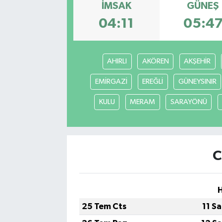
İMSAK
GÜNEŞ
04:11
05:4
AHIRLI
AKÖREN
AKŞEHİR
EMİRGAZİ
EREĞLİ
GÜNEYSINIR
KULU
MERAM
SARAYÖNÜ
C
25 Tem Cts
11 S