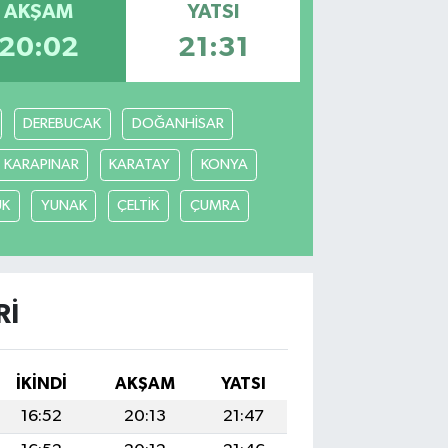
AKŞAM
YATSI
20:02
21:31
DEREBUCAK
DOĞANHİSAR
KARAPINAR
KARATAY
KONYA
ÜK
YUNAK
ÇELTİK
ÇUMRA
RI
İKINDI
AKŞAM
YATSI
16:52
20:13
21:47