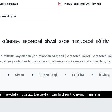
afik Durumu
Puan Durumu ve Fikstür
ber Arşivi
GÜNDEM
EKONOMİ
SİYASİ
SPOR
TEKNOLOJİ
EĞİTİM
orumludur. Yayınlanan yorumlardan Ataşehir | Ataşehir Haber - Ataşehir Habe
ber, köşe yazıları ve fotoğraflar izin alınmaksızın kaynak gösterilse dahi, 
İ
SPOR
TEKNOLOJİ
EĞİTİM
İLGİNÇ
n faydalanıyoruz. Detaylar için lütfen tıklayın.
Tamam