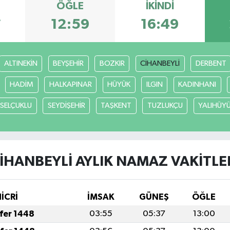
ÖĞLE
İKINDI
7
12:59
16:49
ALTINEKİN
BEYŞEHİR
BOZKIR
CİHANBEYLİ
DERBENT
HADİM
HALKAPINAR
HÜYÜK
ILGIN
KADINHANI
SELÇUKLU
SEYDİŞEHİR
TAŞKENT
TUZLUKÇU
YALIHÜY
İHANBEYLİ AYLIK NAMAZ VAKITLE
HİCRİ
İMSAK
GÜNEŞ
ÖĞLE
afer 1448
03:55
05:37
13:00