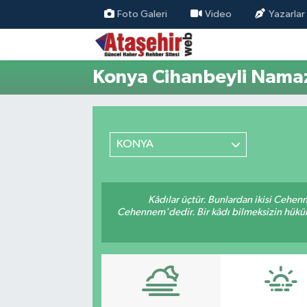
Foto Galeri
Video
Yazarlar
Hava Durumu
Konya Cihanbeyli Namaz
Trafik Durumu
Süper Lig Puan Durumu ve Fikstür
KONYA
Tüm Manşetler
Son Dakika Haberleri
Kâdılar üçtür. Bunlardan ikisi Cehen
Cehennem'dedir. Bir kâdı bilmeksizin hüküm 
Haber Arşivi