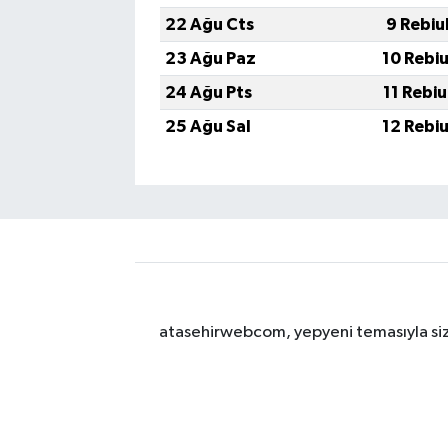
22 Ağu Cts
9 Rebiu
23 Ağu Paz
10 Rebi
24 Ağu Pts
11 Rebi
25 Ağu Sal
12 Rebi
atasehirwebcom, yepyeni temasıyla sizle