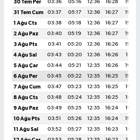
30 Tem Per
03:36
05:16
12:36
16:28
19:46
31 Tem Cum
03:37
05:17
12:36
16:27
19:45
1 Ağu Cts
03:38
05:18
12:36
16:27
19:44
2 Ağu Paz
03:40
05:19
12:36
16:27
19:43
3 Ağu Pts
03:41
05:20
12:36
16:26
19:42
4 Ağu Sal
03:43
05:20
12:36
16:26
19:41
5 Ağu Çar
03:44
05:21
12:35
16:26
19:40
6 Ağu Per
03:45
05:22
12:35
16:25
19:39
7 Ağu Cum
03:47
05:23
12:35
16:25
19:37
8 Ağu Cts
03:48
05:24
12:35
16:25
19:36
9 Ağu Paz
03:49
05:25
12:35
16:24
19:35
10 Ağu Pts
03:51
05:26
12:35
16:24
19:34
11 Ağu Sal
03:52
05:27
12:35
16:23
19:33
12 Ağu Çar
03:53
05:28
12:35
16:23
19:31