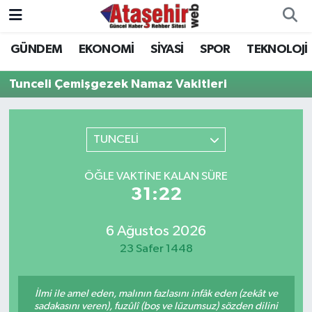
GÜNDEM
EKONOMİ
SİYASİ
SPOR
TEKNOLOJİ
Hava Durumu
Tunceli Çemişgezek Namaz Vakitleri
Trafik Durumu
Süper Lig Puan Durumu ve Fikstür
TUNCELİ
Tüm Manşetler
ÖĞLE VAKTINE KALAN SÜRE
31:22
Son Dakika Haberleri
6 Ağustos 2026
Haber Arşivi
23 Safer 1448
İlmi ile amel eden, malının fazlasını infâk eden (zekât ve
sadakasını veren), fuzûlî (boş ve lüzumsuz) sözden dilini