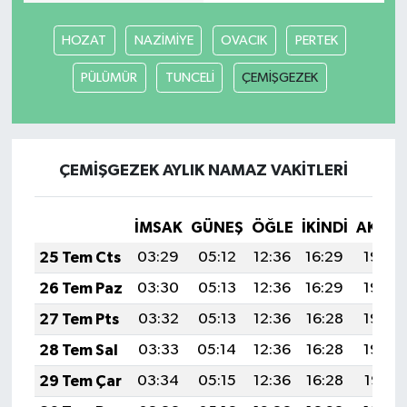
HOZAT
NAZİMİYE
OVACIK
PERTEK
PÜLÜMÜR
TUNCELİ
ÇEMİŞGEZEK
ÇEMİŞGEZEK AYLIK NAMAZ VAKITLERI
İMSAK
GÜNEŞ
ÖĞLE
İKINDI
AKŞA
25 Tem Cts
03:29
05:12
12:36
16:29
19:50
26 Tem Paz
03:30
05:13
12:36
16:29
19:49
27 Tem Pts
03:32
05:13
12:36
16:28
19:49
28 Tem Sal
03:33
05:14
12:36
16:28
19:48
29 Tem Çar
03:34
05:15
12:36
16:28
19:47