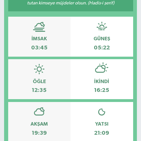
tutan kimseye müjdeler olsun. (Hadis-i şerif)
İMSAK
GÜNEŞ
03:45
05:22
ÖĞLE
İKINDI
12:35
16:25
AKŞAM
YATSI
19:39
21:09