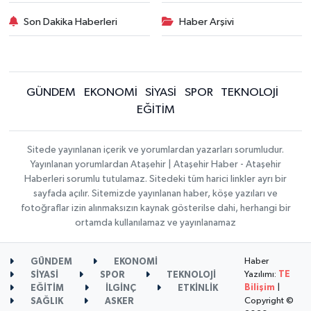
Son Dakika Haberleri
Haber Arşivi
GÜNDEM
EKONOMİ
SİYASİ
SPOR
TEKNOLOJİ
EĞİTİM
Sitede yayınlanan içerik ve yorumlardan yazarları sorumludur.
Yayınlanan yorumlardan Ataşehir | Ataşehir Haber - Ataşehir
Haberleri sorumlu tutulamaz. Sitedeki tüm harici linkler ayrı bir
sayfada açılır. Sitemizde yayınlanan haber, köşe yazıları ve
fotoğraflar izin alınmaksızın kaynak gösterilse dahi, herhangi bir
ortamda kullanılamaz ve yayınlanamaz
Haber
GÜNDEM
EKONOMİ
Yazılımı:
TE
SİYASİ
SPOR
TEKNOLOJİ
Bilişim
|
EĞİTİM
İLGİNÇ
ETKİNLİK
Copyright ©
SAĞLIK
ASKER