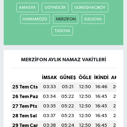
AMASYA
GÖYNÜCEK
GÜMÜŞHACIKÖY
HAMAMÖZÜ
MERZİFON
SULUOVA
TAŞOVA
MERZİFON AYLIK NAMAZ VAKITLERI
İMSAK
GÜNEŞ
ÖĞLE
İKINDI
AKŞA
25 Tem Cts
03:33
05:21
12:50
16:46
20:09
26 Tem Paz
03:34
05:22
12:50
16:45
20:08
27 Tem Pts
03:35
05:22
12:50
16:45
20:07
28 Tem Sal
03:37
05:23
12:50
16:45
20:06
29 Tem Çar
03:38
05:24
12:50
16:45
20:05