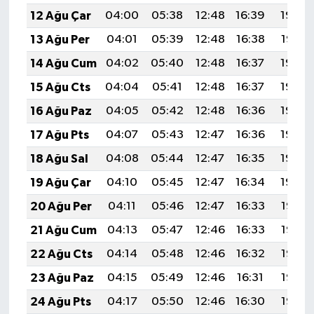
12 Ağu Çar
04:00
05:38
12:48
16:39
19:49
13 Ağu Per
04:01
05:39
12:48
16:38
19:47
14 Ağu Cum
04:02
05:40
12:48
16:37
19:46
15 Ağu Cts
04:04
05:41
12:48
16:37
19:45
16 Ağu Paz
04:05
05:42
12:48
16:36
19:43
17 Ağu Pts
04:07
05:43
12:47
16:36
19:42
18 Ağu Sal
04:08
05:44
12:47
16:35
19:40
19 Ağu Çar
04:10
05:45
12:47
16:34
19:39
20 Ağu Per
04:11
05:46
12:47
16:33
19:38
21 Ağu Cum
04:13
05:47
12:46
16:33
19:36
22 Ağu Cts
04:14
05:48
12:46
16:32
19:35
23 Ağu Paz
04:15
05:49
12:46
16:31
19:33
24 Ağu Pts
04:17
05:50
12:46
16:30
19:32