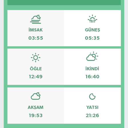
İMSAK
GÜNEŞ
03:55
05:35
ÖĞLE
İKINDI
12:49
16:40
AKŞAM
YATSI
19:53
21:26