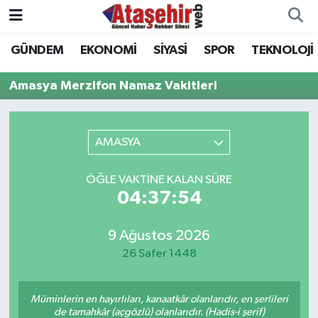
GÜNDEM
EKONOMİ
SİYASİ
SPOR
TEKNOLOJİ
Hava Durumu
Amasya Merzifon Namaz Vakitleri
Trafik Durumu
Süper Lig Puan Durumu ve Fikstür
AMASYA
Tüm Manşetler
ÖĞLE VAKTINE KALAN SÜRE
04:37:54
Son Dakika Haberleri
9 Ağustos 2026
Haber Arşivi
26 Safer 1448
Müminlerin en hayırlıları, kanaatkâr olanlarıdır, en şerlileri
de tamahkâr (açgözlü) olanlarıdır. (Hadis-i şerif)