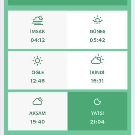
İMSAK
GÜNEŞ
04:12
05:42
ÖĞLE
İKINDI
12:46
16:31
AKŞAM
YATSI
19:40
21:04