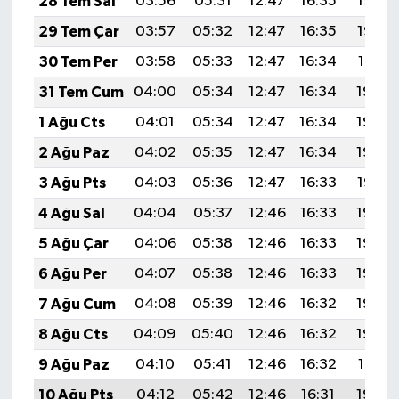
28 Tem Sal
03:56
05:31
12:47
16:35
19:52
29 Tem Çar
03:57
05:32
12:47
16:35
19:52
30 Tem Per
03:58
05:33
12:47
16:34
19:51
31 Tem Cum
04:00
05:34
12:47
16:34
19:50
1 Ağu Cts
04:01
05:34
12:47
16:34
19:49
2 Ağu Paz
04:02
05:35
12:47
16:34
19:48
3 Ağu Pts
04:03
05:36
12:47
16:33
19:47
4 Ağu Sal
04:04
05:37
12:46
16:33
19:46
5 Ağu Çar
04:06
05:38
12:46
16:33
19:45
6 Ağu Per
04:07
05:38
12:46
16:33
19:44
7 Ağu Cum
04:08
05:39
12:46
16:32
19:43
8 Ağu Cts
04:09
05:40
12:46
16:32
19:42
9 Ağu Paz
04:10
05:41
12:46
16:32
19:41
10 Ağu Pts
04:12
05:42
12:46
16:31
19:40