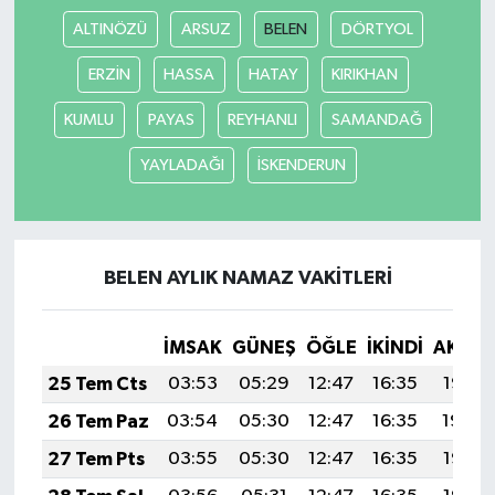
ALTINÖZÜ
ARSUZ
BELEN
DÖRTYOL
ERZİN
HASSA
HATAY
KIRIKHAN
KUMLU
PAYAS
REYHANLI
SAMANDAĞ
YAYLADAĞI
İSKENDERUN
BELEN AYLIK NAMAZ VAKITLERI
İMSAK
GÜNEŞ
ÖĞLE
İKINDI
AKŞA
25 Tem Cts
03:53
05:29
12:47
16:35
19:55
26 Tem Paz
03:54
05:30
12:47
16:35
19:54
27 Tem Pts
03:55
05:30
12:47
16:35
19:53