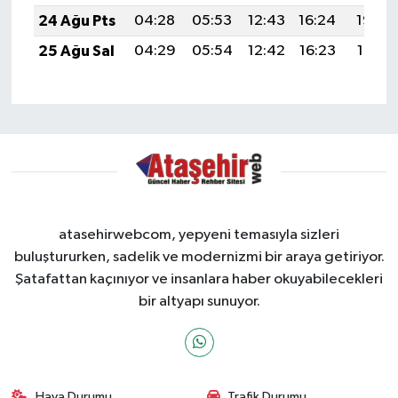
24 Ağu Pts
04:28
05:53
12:43
16:24
19:23
25 Ağu Sal
04:29
05:54
12:42
16:23
19:21
atasehirwebcom, yepyeni temasıyla sizleri
buluştururken, sadelik ve modernizmi bir araya getiriyor.
Şatafattan kaçınıyor ve insanlara haber okuyabilecekleri
bir altyapı sunuyor.
Hava Durumu
Trafik Durumu