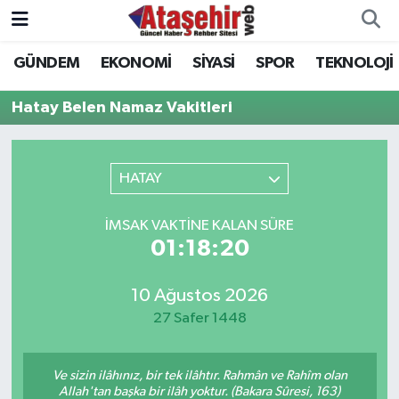
GÜNDEM
EKONOMİ
SİYASİ
SPOR
TEKNOLOJİ
Hava Durumu
Hatay Belen Namaz Vakitleri
Trafik Durumu
Süper Lig Puan Durumu ve Fikstür
HATAY
Tüm Manşetler
İMSAK VAKTINE KALAN SÜRE
01:18:20
Son Dakika Haberleri
10 Ağustos 2026
Haber Arşivi
27 Safer 1448
Ve sizin ilâhınız, bir tek ilâhtır. Rahmân ve Rahîm olan
Allah'tan başka bir ilâh yoktur. (Bakara Sûresi, 163)