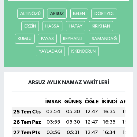
ALTINÖZÜ
ARSUZ
BELEN
DÖRTYOL
ERZİN
HASSA
HATAY
KIRIKHAN
KUMLU
PAYAS
REYHANLI
SAMANDAĞ
YAYLADAĞI
İSKENDERUN
ARSUZ AYLIK NAMAZ VAKITLERI
İMSAK
GÜNEŞ
ÖĞLE
İKINDI
AKŞA
25 Tem Cts
03:54
05:30
12:47
16:35
19:54
26 Tem Paz
03:55
05:30
12:47
16:35
19:54
27 Tem Pts
03:56
05:31
12:47
16:34
19:53