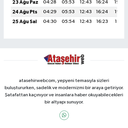
23 Ağu Paz
04:28
05:53
12:43
16:24
19:24
24 Ağu Pts
04:29
05:53
12:43
16:24
19:22
25 Ağu Sal
04:30
05:54
12:43
16:23
19:21
atasehirwebcom, yepyeni temasıyla sizleri
buluştururken, sadelik ve modernizmi bir araya getiriyor.
Şatafattan kaçınıyor ve insanlara haber okuyabilecekleri
bir altyapı sunuyor.