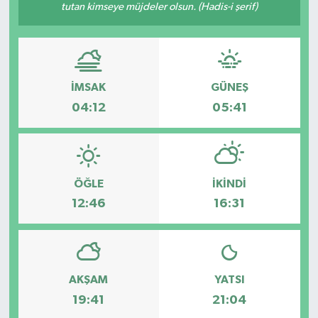
tutan kimseye müjdeler olsun. (Hadis-i şerif)
İMSAK
GÜNEŞ
04:12
05:41
ÖĞLE
İKINDI
12:46
16:31
AKŞAM
YATSI
19:41
21:04