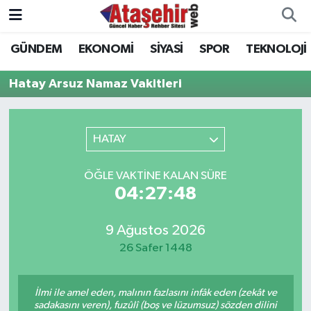
GÜNDEM
EKONOMİ
SİYASİ
SPOR
TEKNOLOJİ
Hava Durumu
Hatay Arsuz Namaz Vakitleri
Trafik Durumu
Süper Lig Puan Durumu ve Fikstür
HATAY
Tüm Manşetler
ÖĞLE VAKTINE KALAN SÜRE
04:27:48
Son Dakika Haberleri
9 Ağustos 2026
Haber Arşivi
26 Safer 1448
İlmi ile amel eden, malının fazlasını infâk eden (zekât ve
sadakasını veren), fuzûlî (boş ve lüzumsuz) sözden dilini