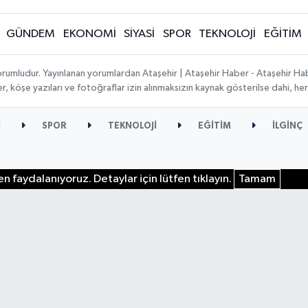
GÜNDEM
EKONOMİ
SİYASİ
SPOR
TEKNOLOJİ
EĞİTİM
orumludur. Yayınlanan yorumlardan Ataşehir | Ataşehir Haber - Ataşehir Habe
ber, köşe yazıları ve fotoğraflar izin alınmaksızın kaynak gösterilse dahi, 
İ
SPOR
TEKNOLOJİ
EĞİTİM
İLGİNÇ
n faydalanıyoruz. Detaylar için lütfen tıklayın.
Tamam