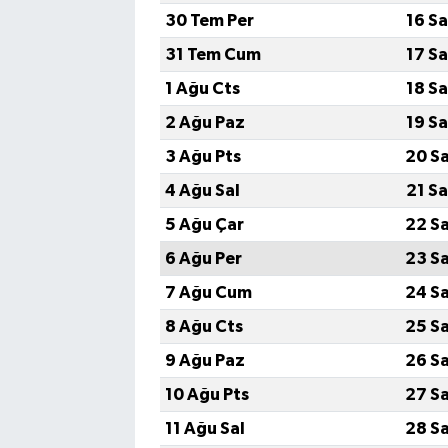
30 Tem Per
16 S
31 Tem Cum
17 S
1 Ağu Cts
18 S
2 Ağu Paz
19 S
3 Ağu Pts
20 S
4 Ağu Sal
21 S
5 Ağu Çar
22 S
6 Ağu Per
23 S
7 Ağu Cum
24 S
8 Ağu Cts
25 S
9 Ağu Paz
26 S
10 Ağu Pts
27 S
11 Ağu Sal
28 S