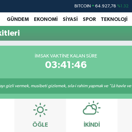
BITCOIN
64.927,78
%1.32
DOLAR
47,5894
%0.08
GÜNDEM
EKONOMİ
SİYASİ
SPOR
TEKNOLOJİ
EURO
55,0398
%-0.02
itleri
STERLİN
64,1581
%0.16
GRAM ALTIN
6508.83
%4.44
İMSAK VAKTINE KALAN SÜRE
BİST100
13.703
%11
03:41:45
ı gizli vermek, musibeti gizlemek, sıla-i rahim yapmak ve "Lâ havle ve lâ
ÖĞLE
İKINDI