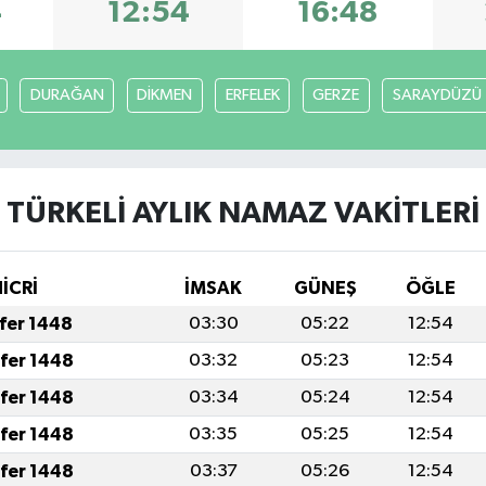
4
12:54
16:48
DURAĞAN
DİKMEN
ERFELEK
GERZE
SARAYDÜZÜ
TÜRKELİ AYLIK NAMAZ VAKITLERI
HİCRİ
İMSAK
GÜNEŞ
ÖĞLE
afer 1448
03:30
05:22
12:54
afer 1448
03:32
05:23
12:54
afer 1448
03:34
05:24
12:54
afer 1448
03:35
05:25
12:54
afer 1448
03:37
05:26
12:54