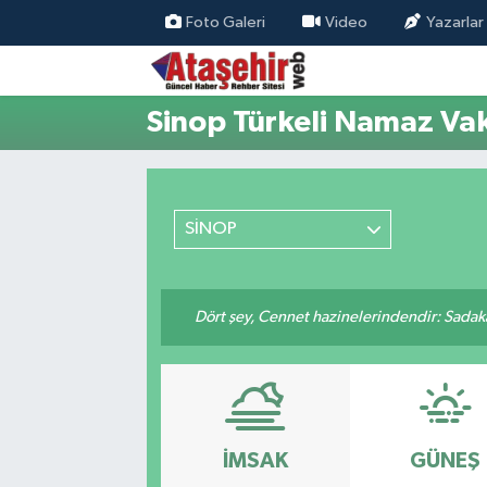
Foto Galeri
Video
Yazarlar
Hava Durumu
Sinop Türkeli Namaz Vak
Trafik Durumu
Süper Lig Puan Durumu ve Fikstür
SİNOP
Tüm Manşetler
Son Dakika Haberleri
Dört şey, Cennet hazinelerindendir: Sadakay
Haber Arşivi
İMSAK
GÜNEŞ