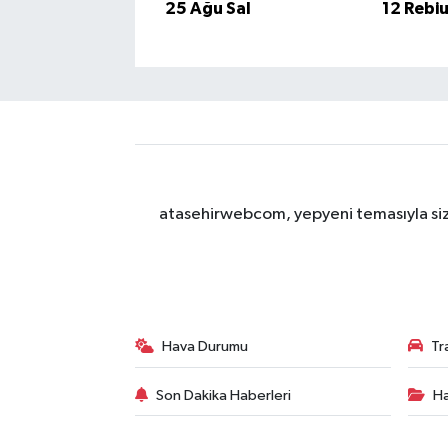
25 Ağu Sal
12 Rebi
atasehirwebcom, yepyeni temasıyla sizle
Hava Durumu
Tr
Son Dakika Haberleri
Ha