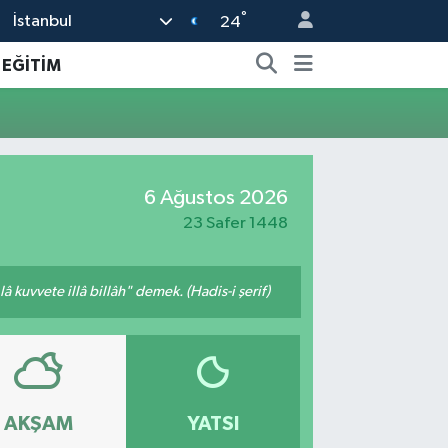
°
İstanbul
24
EĞİTİM
6 Ağustos 2026
23 Safer 1448
 kuvvete illâ billâh" demek. (Hadis-i şerif)
AKŞAM
YATSI