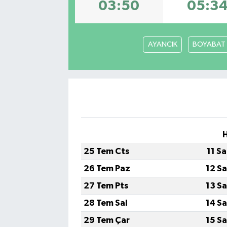
03:50
05:3
AYANCIK
BOYABAT
25 Tem Cts
11 S
26 Tem Paz
12 S
27 Tem Pts
13 S
28 Tem Sal
14 S
29 Tem Çar
15 S