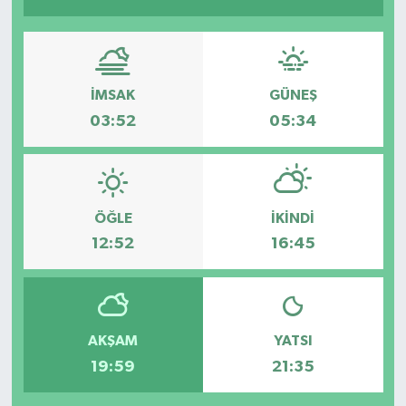
İMSAK
GÜNEŞ
03:52
05:34
ÖĞLE
İKINDI
12:52
16:45
AKŞAM
YATSI
19:59
21:35