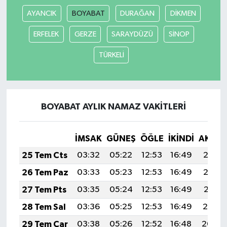
AYANCIK
BOYABAT
DURAĞAN
DİKMEN
ERFELEK
GERZE
SARAYDÜZÜ
SİNOP
TÜRKELİ
BOYABAT AYLIK NAMAZ VAKITLERI
İMSAK
GÜNEŞ
ÖĞLE
İKINDI
AKŞA
25 Tem Cts
03:32
05:22
12:53
16:49
20:13
26 Tem Paz
03:33
05:23
12:53
16:49
20:12
27 Tem Pts
03:35
05:24
12:53
16:49
20:11
28 Tem Sal
03:36
05:25
12:53
16:49
20:10
29 Tem Çar
03:38
05:26
12:52
16:48
20:09