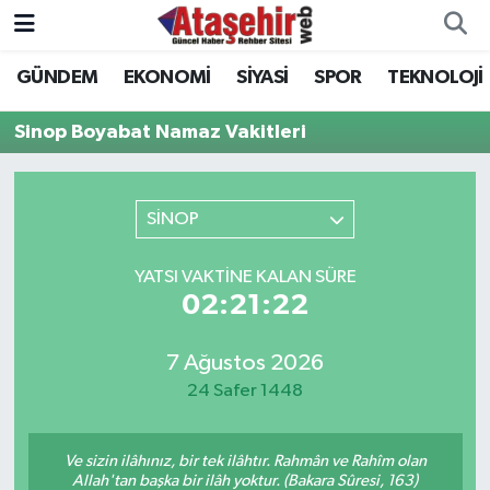
GÜNDEM
EKONOMİ
SİYASİ
SPOR
TEKNOLOJİ
Hava Durumu
Sinop Boyabat Namaz Vakitleri
Trafik Durumu
Süper Lig Puan Durumu ve Fikstür
SİNOP
Tüm Manşetler
YATSI VAKTINE KALAN SÜRE
02:21:22
Son Dakika Haberleri
7 Ağustos 2026
Haber Arşivi
24 Safer 1448
Ve sizin ilâhınız, bir tek ilâhtır. Rahmân ve Rahîm olan
Allah'tan başka bir ilâh yoktur. (Bakara Sûresi, 163)