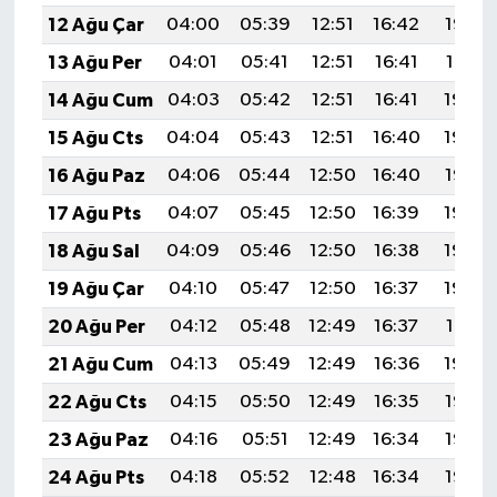
12 Ağu Çar
04:00
05:39
12:51
16:42
19:53
13 Ağu Per
04:01
05:41
12:51
16:41
19:51
14 Ağu Cum
04:03
05:42
12:51
16:41
19:50
15 Ağu Cts
04:04
05:43
12:51
16:40
19:49
16 Ağu Paz
04:06
05:44
12:50
16:40
19:47
17 Ağu Pts
04:07
05:45
12:50
16:39
19:46
18 Ağu Sal
04:09
05:46
12:50
16:38
19:44
19 Ağu Çar
04:10
05:47
12:50
16:37
19:43
20 Ağu Per
04:12
05:48
12:49
16:37
19:41
21 Ağu Cum
04:13
05:49
12:49
16:36
19:40
22 Ağu Cts
04:15
05:50
12:49
16:35
19:38
23 Ağu Paz
04:16
05:51
12:49
16:34
19:37
24 Ağu Pts
04:18
05:52
12:48
16:34
19:35