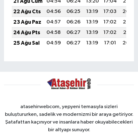
21 Ağu Cum
04:54
06:24
13:20
17:04
20:06
22 Ağu Cts
04:56
06:25
13:19
17:03
20:04
23 Ağu Paz
04:57
06:26
13:19
17:02
20:03
24 Ağu Pts
04:58
06:27
13:19
17:02
20:01
25 Ağu Sal
04:59
06:27
13:19
17:01
20:00
atasehirwebcom, yepyeni temasıyla sizleri
buluştururken, sadelik ve modernizmi bir araya getiriyor.
Şatafattan kaçınıyor ve insanlara haber okuyabilecekleri
bir altyapı sunuyor.