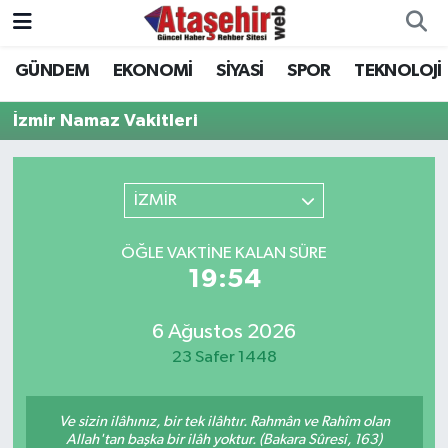
GÜNDEM
EKONOMİ
SİYASİ
SPOR
TEKNOLOJİ
Hava Durumu
İzmir Namaz Vakitleri
Trafik Durumu
Süper Lig Puan Durumu ve Fikstür
İZMİR
Tüm Manşetler
ÖĞLE VAKTINE KALAN SÜRE
19:54
Son Dakika Haberleri
6 Ağustos 2026
Haber Arşivi
23 Safer 1448
Ve sizin ilâhınız, bir tek ilâhtır. Rahmân ve Rahîm olan
Allah'tan başka bir ilâh yoktur. (Bakara Sûresi, 163)