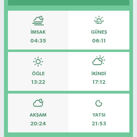
İMSAK
GÜNEŞ
04:35
06:11
ÖĞLE
İKINDI
13:22
17:12
AKŞAM
YATSI
20:24
21:53