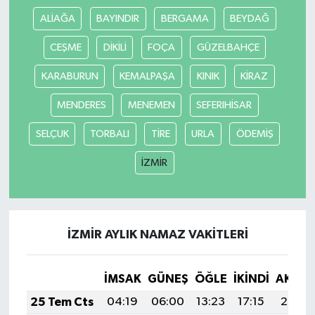
ALİAĞA
BAYINDIR
BERGAMA
BEYDAĞ
CEŞME
DİKİLİ
FOÇA
GÜZELBAHÇE
KARABURUN
KEMALPAŞA
KINIK
KİRAZ
MENDERES
MENEMEN
SEFERIHİSAR
SELÇUK
TORBALI
TİRE
URLA
ÖDEMİŞ
İZMİR
İZMİR AYLIK NAMAZ VAKITLERI
İMSAK
GÜNEŞ
ÖĞLE
İKINDI
AKŞA
25 Tem Cts
04:19
06:00
13:23
17:15
20:36