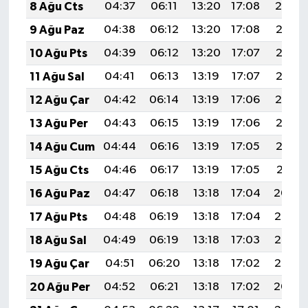
8 Ağu Cts
04:37
06:11
13:20
17:08
20:19
9 Ağu Paz
04:38
06:12
13:20
17:08
20:18
10 Ağu Pts
04:39
06:12
13:20
17:07
20:17
11 Ağu Sal
04:41
06:13
13:19
17:07
20:16
12 Ağu Çar
04:42
06:14
13:19
17:06
20:14
13 Ağu Per
04:43
06:15
13:19
17:06
20:13
14 Ağu Cum
04:44
06:16
13:19
17:05
20:12
15 Ağu Cts
04:46
06:17
13:19
17:05
20:11
16 Ağu Paz
04:47
06:18
13:18
17:04
20:09
17 Ağu Pts
04:48
06:19
13:18
17:04
20:08
18 Ağu Sal
04:49
06:19
13:18
17:03
20:07
19 Ağu Çar
04:51
06:20
13:18
17:02
20:05
20 Ağu Per
04:52
06:21
13:18
17:02
20:04