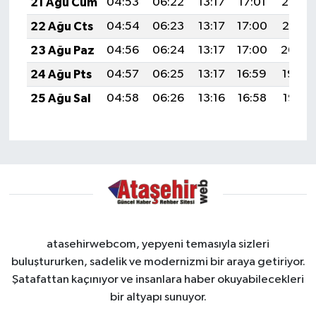
21 Ağu Cum
04:53
06:22
13:17
17:01
20:03
22 Ağu Cts
04:54
06:23
13:17
17:00
20:01
23 Ağu Paz
04:56
06:24
13:17
17:00
20:00
24 Ağu Pts
04:57
06:25
13:17
16:59
19:59
25 Ağu Sal
04:58
06:26
13:16
16:58
19:57
atasehirwebcom, yepyeni temasıyla sizleri
buluştururken, sadelik ve modernizmi bir araya getiriyor.
Şatafattan kaçınıyor ve insanlara haber okuyabilecekleri
bir altyapı sunuyor.