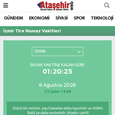
GÜNDEM
EKONOMİ
SİYASİ
SPOR
TEKNOLOJİ
Hava Durumu
İzmir Tire Namaz Vakitleri
Trafik Durumu
Süper Lig Puan Durumu ve Fikstür
İZMİR
Tüm Manşetler
İMSAK VAKTINE KALAN SÜRE
01:20:25
Son Dakika Haberleri
6 Ağustos 2026
Haber Arşivi
23 Safer 1448
Güçlü bir mümin, zayıf olandan daha hayırlıdır ve Allâhü
Teâlâ'ya daha sevimlidir. (Hadis-i şerif)