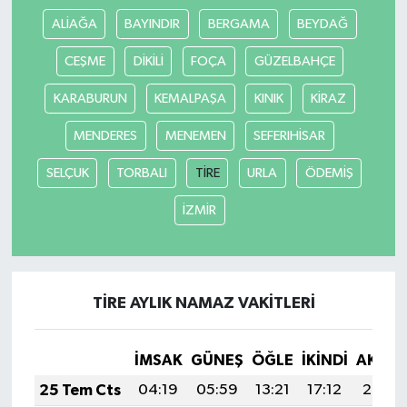
ALİAĞA
BAYINDIR
BERGAMA
BEYDAĞ
CEŞME
DİKİLİ
FOÇA
GÜZELBAHÇE
KARABURUN
KEMALPAŞA
KINIK
KİRAZ
MENDERES
MENEMEN
SEFERIHİSAR
SELÇUK
TORBALI
TİRE
URLA
ÖDEMİŞ
İZMİR
TİRE AYLIK NAMAZ VAKITLERI
İMSAK
GÜNEŞ
ÖĞLE
İKINDI
AKŞA
25 Tem Cts
04:19
05:59
13:21
17:12
20:33