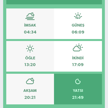
İMSAK
GÜNEŞ
04:34
06:09
ÖĞLE
İKINDI
13:20
17:09
AKŞAM
YATSI
20:21
21:49