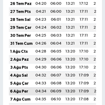
26 Tem Paz
04:20
06:00
13:21
17:12
20:32
27 Tem Pts
04:21
06:00
13:21
17:11
20:31
28 Tem Sal
04:23
06:01
13:21
17:11
20:30
29 Tem Çar
04:24
06:02
13:21
17:11
20:29
30 Tem Per
04:25
06:03
13:21
17:11
20:28
31 Tem Cum
04:26
06:04
13:21
17:11
20:27
1 Ağu Cts
04:28
06:05
13:20
17:10
20:26
2 Ağu Paz
04:29
06:06
13:20
17:10
20:25
3 Ağu Pts
04:30
06:06
13:20
17:10
20:24
4 Ağu Sal
04:32
06:07
13:20
17:09
20:23
5 Ağu Çar
04:33
06:08
13:20
17:09
20:22
6 Ağu Per
04:34
06:09
13:20
17:09
20:21
7 Ağu Cum
04:35
06:10
13:20
17:08
20:20