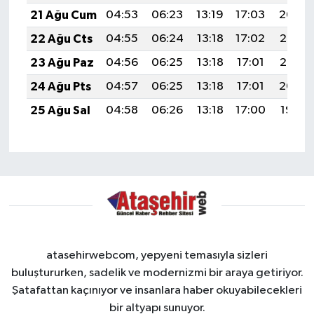
21 Ağu Cum
04:53
06:23
13:19
17:03
20:04
22 Ağu Cts
04:55
06:24
13:18
17:02
20:03
23 Ağu Paz
04:56
06:25
13:18
17:01
20:02
24 Ağu Pts
04:57
06:25
13:18
17:01
20:00
25 Ağu Sal
04:58
06:26
13:18
17:00
19:59
atasehirwebcom, yepyeni temasıyla sizleri
buluştururken, sadelik ve modernizmi bir araya getiriyor.
Şatafattan kaçınıyor ve insanlara haber okuyabilecekleri
bir altyapı sunuyor.