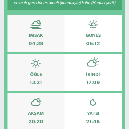
ve malı geri döner, ameli (kendisiyle) kalır. (Hadis-i şerif)
İMSAK
GÜNEŞ
04:38
06:12
ÖĞLE
İKINDI
13:21
17:09
AKŞAM
YATSI
20:20
21:48