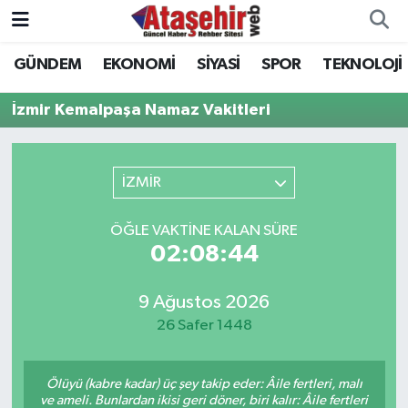
GÜNDEM
EKONOMİ
SİYASİ
SPOR
TEKNOLOJİ
Hava Durumu
İzmir Kemalpaşa Namaz Vakitleri
Trafik Durumu
Süper Lig Puan Durumu ve Fikstür
İZMİR
Tüm Manşetler
ÖĞLE VAKTINE KALAN SÜRE
02:08:44
Son Dakika Haberleri
9 Ağustos 2026
Haber Arşivi
26 Safer 1448
Ölüyü (kabre kadar) üç şey takip eder: Âile fertleri, malı
ve ameli. Bunlardan ikisi geri döner, biri kalır: Âile fertleri