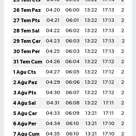
26 Tem Paz
04:20
06:00
13:22
17:13
20:34
27 Tem Pts
04:21
06:01
13:22
17:13
20:33
28 Tem Sal
04:22
06:02
13:22
17:13
20:32
29 Tem Çar
04:23
06:03
13:22
17:13
20:31
30 Tem Per
04:25
06:03
13:22
17:13
20:30
31 Tem Cum
04:26
06:04
13:22
17:12
20:29
1 Ağu Cts
04:27
06:05
13:22
17:12
20:28
2 Ağu Paz
04:29
06:06
13:22
17:12
20:27
3 Ağu Pts
04:30
06:07
13:22
17:12
20:26
4 Ağu Sal
04:31
06:08
13:22
17:11
20:25
5 Ağu Çar
04:33
06:09
13:21
17:11
20:24
6 Ağu Per
04:34
06:10
13:21
17:10
20:23
7 Ağu Cum
04:35
06:10
13:21
17:10
20:22