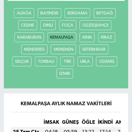
ALİAĞA
BAYINDIR
BERGAMA
BEYDAĞ
CEŞME
DİKİLİ
FOÇA
GÜZELBAHÇE
KARABURUN
KEMALPAŞA
KINIK
KİRAZ
MENDERES
MENEMEN
SEFERIHİSAR
SELÇUK
TORBALI
TİRE
URLA
ÖDEMİŞ
İZMİR
KEMALPAŞA AYLIK NAMAZ VAKITLERI
İMSAK
GÜNEŞ
ÖĞLE
İKINDI
AKŞA
25 Tem Cts
04:18
05:59
13:22
17:14
20:35