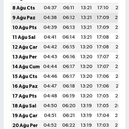
8 Ağu Cts
04:37
06:11
13:21
17:10
20:21
9 Ağu Paz
04:38
06:12
13:21
17:09
20:20
10 Ağu Pts
04:39
06:13
13:21
17:09
20:19
11 Ağu Sal
04:41
06:14
13:21
17:08
20:17
12 Ağu Çar
04:42
06:15
13:20
17:08
20:16
13 Ağu Per
04:43
06:16
13:20
17:07
20:15
14 Ağu Cum
04:44
06:17
13:20
17:07
20:14
15 Ağu Cts
04:46
06:17
13:20
17:06
20:12
16 Ağu Paz
04:47
06:18
13:20
17:06
20:11
17 Ağu Pts
04:48
06:19
13:20
17:05
20:10
18 Ağu Sal
04:50
06:20
13:19
17:05
20:09
19 Ağu Çar
04:51
06:21
13:19
17:04
20:07
20 Ağu Per
04:52
06:22
13:19
17:03
20:06