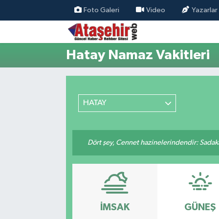
Foto Galeri
Video
Yazarlar
Hava Durumu
Hatay Namaz Vakitleri
Trafik Durumu
Süper Lig Puan Durumu ve Fikstür
HATAY
Tüm Manşetler
Son Dakika Haberleri
Dört şey, Cennet hazinelerindendir: Sadakay
Haber Arşivi
İMSAK
GÜNEŞ