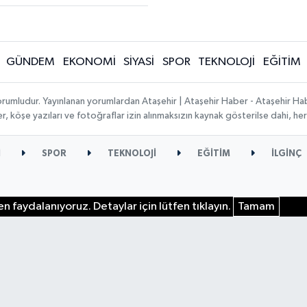
GÜNDEM
EKONOMİ
SİYASİ
SPOR
TEKNOLOJİ
EĞİTİM
orumludur. Yayınlanan yorumlardan Ataşehir | Ataşehir Haber - Ataşehir Habe
ber, köşe yazıları ve fotoğraflar izin alınmaksızın kaynak gösterilse dahi, 
İ
SPOR
TEKNOLOJİ
EĞİTİM
İLGİNÇ
n faydalanıyoruz. Detaylar için lütfen tıklayın.
Tamam