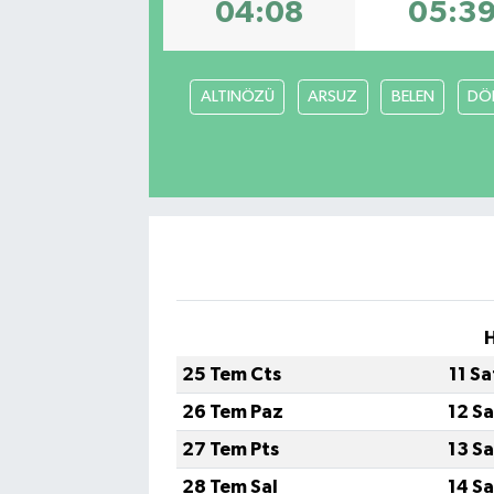
04:08
05:3
ALTINÖZÜ
ARSUZ
BELEN
DÖ
H
25 Tem Cts
11 S
26 Tem Paz
12 S
27 Tem Pts
13 S
28 Tem Sal
14 S