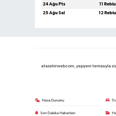
24 Ağu Pts
11 Rebi
25 Ağu Sal
12 Rebi
atasehirwebcom, yepyeni temasıyla sizle
Hava Durumu
Tr
Son Dakika Haberleri
Ha