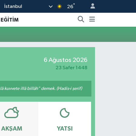
°
İstanbul
26
EĞİTİM
6 Ağustos 2026
23 Safer 1448
 kuvvete illâ billâh" demek. (Hadis-i şerif)
AKŞAM
YATSI