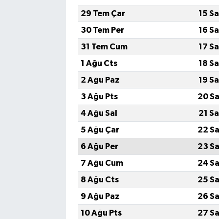
29 Tem Çar
15 S
30 Tem Per
16 S
31 Tem Cum
17 S
1 Ağu Cts
18 S
2 Ağu Paz
19 S
3 Ağu Pts
20 Sa
4 Ağu Sal
21 S
5 Ağu Çar
22 Sa
6 Ağu Per
23 Sa
7 Ağu Cum
24 Sa
8 Ağu Cts
25 Sa
9 Ağu Paz
26 Sa
10 Ağu Pts
27 Sa