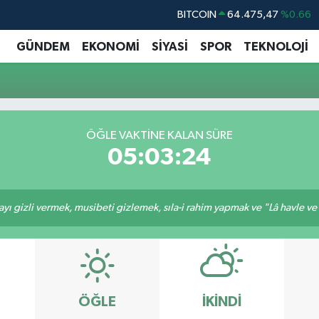
BITCOIN
64.475,47
%0.66
DOLAR
47,5971
%0.05
GÜNDEM
EKONOMİ
SİYASİ
SPOR
TEKNOLOJİ
EURO
55,1336
%0.18
STERLİN
64,2534
%0.22
GRAM ALTIN
6518.23
%0.39
ÖĞLE VAKTINE KALAN SÜRE
BİST100
13.703
%0
05:03:23
ı gizli vermek, musibeti gizlemek, sıla-i rahim yapmak ve "Lâ havle ve lâ
ÖĞLE
İKINDI