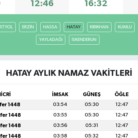
9
12:46
16:32
RTYOL
ERZİN
HASSA
HATAY
KIRIKHAN
KUMLU
YAYLADAĞI
İSKENDERUN
HATAY AYLIK NAMAZ VAKITLERI
İCRİ
İMSAK
GÜNEŞ
ÖĞLE
afer 1448
03:54
05:30
12:47
afer 1448
03:55
05:30
12:47
afer 1448
03:56
05:31
12:47
afer 1448
03:58
05:32
12:47