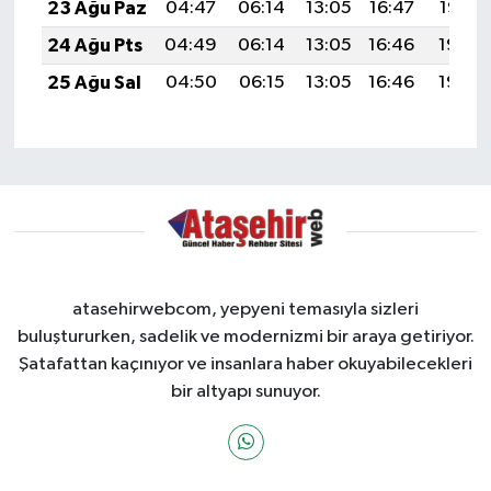
23 Ağu Paz
04:47
06:14
13:05
16:47
19:47
24 Ağu Pts
04:49
06:14
13:05
16:46
19:45
25 Ağu Sal
04:50
06:15
13:05
16:46
19:44
atasehirwebcom, yepyeni temasıyla sizleri
buluştururken, sadelik ve modernizmi bir araya getiriyor.
Şatafattan kaçınıyor ve insanlara haber okuyabilecekleri
bir altyapı sunuyor.