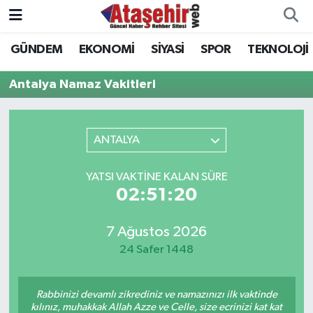
GÜNDEM
EKONOMİ
SİYASİ
SPOR
TEKNOLOJİ
Hava Durumu
Antalya Namaz Vakitleri
Trafik Durumu
Süper Lig Puan Durumu ve Fikstür
ANTALYA
Tüm Manşetler
YATSI VAKTINE KALAN SÜRE
02:51:20
Son Dakika Haberleri
7 Ağustos 2026
Haber Arşivi
24 Safer 1448
Rabbinizi devamlı zikrediniz ve namazınızı ilk vaktinde
kılınız, muhakkak Allah Azze ve Celle, size ecrinizi kat kat