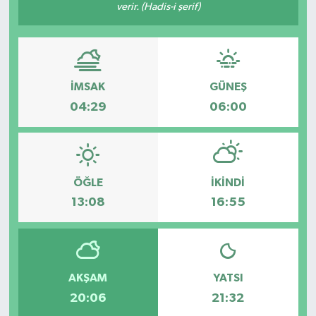
verir. (Hadis-i şerif)
İMSAK
GÜNEŞ
04:29
06:00
ÖĞLE
İKINDI
13:08
16:55
AKŞAM
YATSI
20:06
21:32