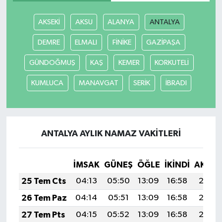
AKSEKİ
AKSU
ALANYA
ANTALYA
DEMRE
ELMALI
FİNİKE
GAZİPAŞA
GÜNDOĞMUŞ
KAŞ
KEMER
KORKUTELİ
KUMLUCA
MANAVGAT
SERİK
İBRADI
ANTALYA AYLIK NAMAZ VAKITLERI
İMSAK
GÜNEŞ
ÖĞLE
İKINDI
AKŞA
25 Tem Cts
04:13
05:50
13:09
16:58
20:18
26 Tem Paz
04:14
05:51
13:09
16:58
20:17
27 Tem Pts
04:15
05:52
13:09
16:58
20:16