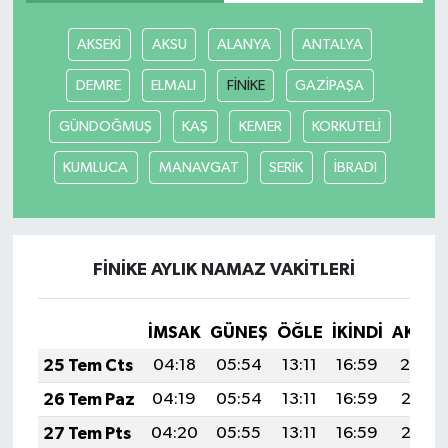
AKSEKİ
AKSU
ALANYA
ANTALYA
DEMRE
ELMALI
FİNİKE
GAZİPAŞA
GÜNDOĞMUŞ
KAŞ
KEMER
KORKUTELİ
KUMLUCA
MANAVGAT
SERİK
İBRADI
FİNİKE AYLIK NAMAZ VAKITLERI
İMSAK
GÜNEŞ
ÖĞLE
İKINDI
AKŞA
25 Tem Cts
04:18
05:54
13:11
16:59
20:19
26 Tem Paz
04:19
05:54
13:11
16:59
20:18
27 Tem Pts
04:20
05:55
13:11
16:59
20:17