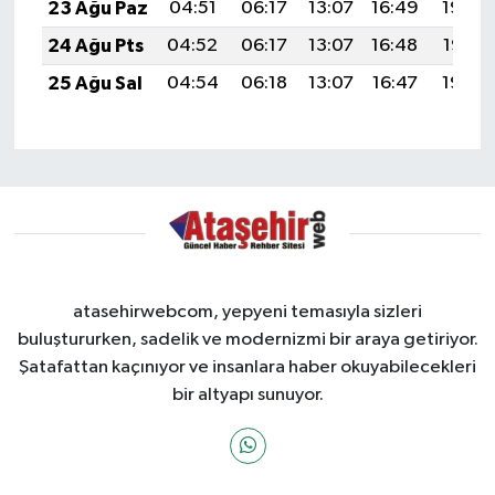
23 Ağu Paz
04:51
06:17
13:07
16:49
19:48
24 Ağu Pts
04:52
06:17
13:07
16:48
19:47
25 Ağu Sal
04:54
06:18
13:07
16:47
19:45
atasehirwebcom, yepyeni temasıyla sizleri
buluştururken, sadelik ve modernizmi bir araya getiriyor.
Şatafattan kaçınıyor ve insanlara haber okuyabilecekleri
bir altyapı sunuyor.