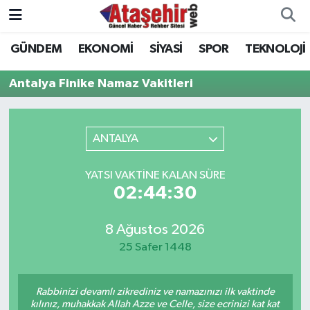
GÜNDEM
EKONOMİ
SİYASİ
SPOR
TEKNOLOJİ
Hava Durumu
Antalya Finike Namaz Vakitleri
Trafik Durumu
Süper Lig Puan Durumu ve Fikstür
ANTALYA
Tüm Manşetler
YATSI VAKTINE KALAN SÜRE
02:44:30
Son Dakika Haberleri
8 Ağustos 2026
Haber Arşivi
25 Safer 1448
Rabbinizi devamlı zikrediniz ve namazınızı ilk vaktinde
kılınız, muhakkak Allah Azze ve Celle, size ecrinizi kat kat