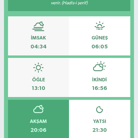
verir. (Hadis-i şerif)
İMSAK
GÜNEŞ
04:34
06:05
ÖĞLE
İKINDI
13:10
16:56
AKŞAM
YATSI
20:06
21:30