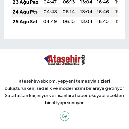
23 Ağu Paz
04:47
06:13
13:04
16:46
19:46
24 Ağu Pts
04:48
06:14
13:04
16:46
19:45
25 Ağu Sal
04:49
06:15
13:04
16:45
19:43
atasehirwebcom, yepyeni temasıyla sizleri
buluştururken, sadelik ve modernizmi bir araya getiriyor.
Şatafattan kaçınıyor ve insanlara haber okuyabilecekleri
bir altyapı sunuyor.