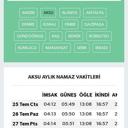
AKSEKİ
AKSU
ALANYA
ANTALYA
DEMRE
ELMALI
FİNİKE
GAZİPAŞA
GÜNDOĞMUŞ
KAŞ
KEMER
KORKUTELİ
KUMLUCA
MANAVGAT
SERİK
İBRADI
AKSU AYLIK NAMAZ VAKITLERI
İMSAK
GÜNEŞ
ÖĞLE
İKINDI
AKŞA
25 Tem Cts
04:12
05:49
13:08
16:57
20:17
26 Tem Paz
04:13
05:50
13:08
16:57
20:17
27 Tem Pts
04:14
05:51
13:08
16:57
20:16