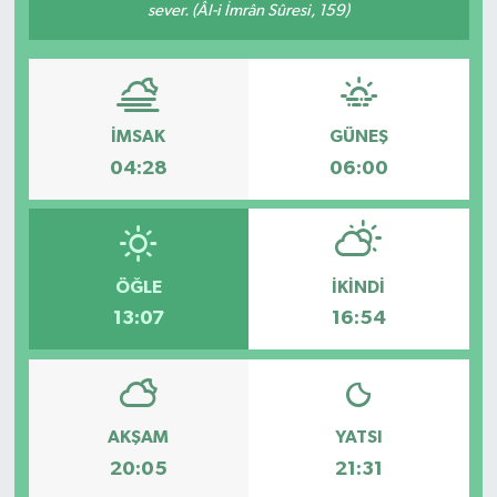
sever. (Âl-i İmrân Sûresi, 159)
İMSAK
GÜNEŞ
04:28
06:00
ÖĞLE
İKINDI
13:07
16:54
AKŞAM
YATSI
20:05
21:31