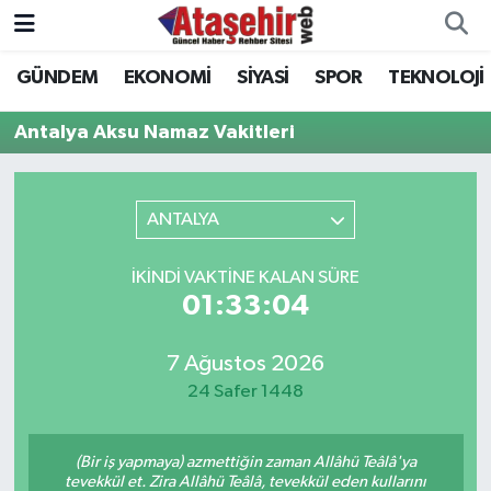
GÜNDEM
EKONOMİ
SİYASİ
SPOR
TEKNOLOJİ
Hava Durumu
Antalya Aksu Namaz Vakitleri
Trafik Durumu
Süper Lig Puan Durumu ve Fikstür
ANTALYA
Tüm Manşetler
İKINDI VAKTINE KALAN SÜRE
01:33:04
Son Dakika Haberleri
7 Ağustos 2026
Haber Arşivi
24 Safer 1448
(Bir iş yapmaya) azmettiğin zaman Allâhü Teâlâ'ya
tevekkül et. Zira Allâhü Teâlâ, tevekkül eden kullarını