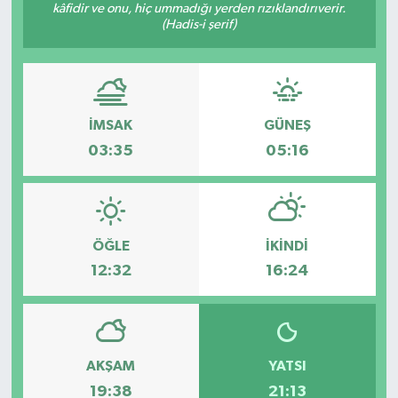
kâfidir ve onu, hiç ummadığı yerden rızıklandırıverir.
(Hadis-i şerif)
İMSAK
GÜNEŞ
03:35
05:16
ÖĞLE
İKINDI
12:32
16:24
AKŞAM
YATSI
19:38
21:13