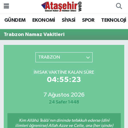
GÜNDEM
EKONOMİ
SİYASİ
SPOR
TEKNOLOJİ
Hava Durumu
Trabzon Namaz Vakitleri
Trafik Durumu
Süper Lig Puan Durumu ve Fikstür
TRABZON
Tüm Manşetler
İMSAK VAKTINE KALAN SÜRE
04:55:23
Son Dakika Haberleri
7 Ağustos 2026
Haber Arşivi
24 Safer 1448
Kim Allâhü Teâlâ'nın dininde tefakkuh ederse (dînî
ilimleri öğrenirse) Allah Azze ve Celle, ona (her işinde)