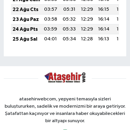
22 Ağu Cts
03:57
05:31
12:29
16:15
19:18
23 Ağu Paz
03:58
05:32
12:29
16:14
19:16
24 Ağu Pts
03:59
05:33
12:29
16:14
19:15
25 Ağu Sal
04:01
05:34
12:28
16:13
19:13
atasehirwebcom, yepyeni temasıyla sizleri
buluştururken, sadelik ve modernizmi bir araya getiriyor.
Şatafattan kaçınıyor ve insanlara haber okuyabilecekleri
bir altyapı sunuyor.