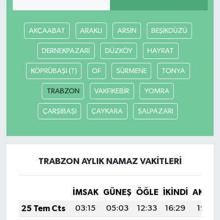
AKÇAABAT
ARAKLI
ARSİN
BEŞİKDÜZÜ
DERNEKPAZARI
DÜZKÖY
HAYRAT
KÖPRÜBAŞI (T)
OF
SÜRMENE
TONYA
TRABZON
VAKFIKEBİR
YOMRA
ÇARŞIBAŞI
ÇAYKARA
ŞALPAZARI
TRABZON AYLIK NAMAZ VAKITLERI
İMSAK
GÜNEŞ
ÖĞLE
İKINDI
AKŞA
25 Tem Cts
03:15
05:03
12:33
16:29
19:52