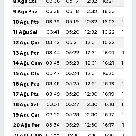
8 Ağu Cts
03:36
05:17
12:32
16:24
19:37
9 Ağu Paz
03:38
05:18
12:32
16:23
19:36
10 Ağu Pts
03:39
05:19
12:32
16:23
19:35
11 Ağu Sal
03:41
05:20
12:32
16:22
19:33
12 Ağu Çar
03:42
05:21
12:31
16:22
19:32
13 Ağu Per
03:44
05:22
12:31
16:21
19:31
14 Ağu Cum
03:45
05:23
12:31
16:21
19:29
15 Ağu Cts
03:47
05:24
12:31
16:20
19:28
16 Ağu Paz
03:48
05:25
12:31
16:19
19:27
17 Ağu Pts
03:49
05:26
12:30
16:19
19:25
18 Ağu Sal
03:51
05:27
12:30
16:18
19:24
19 Ağu Çar
03:52
05:28
12:30
16:17
19:22
20 Ağu Per
03:54
05:29
12:30
16:17
19:21
21 Ağu Cum
03:55
05:30
12:30
16:16
19:19