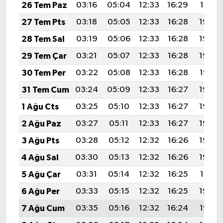
26 Tem Paz
03:16
05:04
12:33
16:29
19:51
27 Tem Pts
03:18
05:05
12:33
16:28
19:50
28 Tem Sal
03:19
05:06
12:33
16:28
19:49
29 Tem Çar
03:21
05:07
12:33
16:28
19:48
30 Tem Per
03:22
05:08
12:33
16:28
19:47
31 Tem Cum
03:24
05:09
12:33
16:27
19:46
1 Ağu Cts
03:25
05:10
12:33
16:27
19:45
2 Ağu Paz
03:27
05:11
12:33
16:27
19:44
3 Ağu Pts
03:28
05:12
12:32
16:26
19:43
4 Ağu Sal
03:30
05:13
12:32
16:26
19:42
5 Ağu Çar
03:31
05:14
12:32
16:25
19:41
6 Ağu Per
03:33
05:15
12:32
16:25
19:40
7 Ağu Cum
03:35
05:16
12:32
16:24
19:38