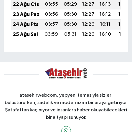
22 Ağu Cts
03:55
05:29
12:27
16:13
19:16
23 Ağu Paz
03:56
05:30
12:27
16:12
19:14
24 Ağu Pts
03:57
05:30
12:26
16:11
19:12
25 Ağu Sal
03:59
05:31
12:26
16:10
19:11
atasehirwebcom, yepyeni temasıyla sizleri
buluştururken, sadelik ve modernizmi bir araya getiriyor.
Şatafattan kaçınıyor ve insanlara haber okuyabilecekleri
bir altyapı sunuyor.