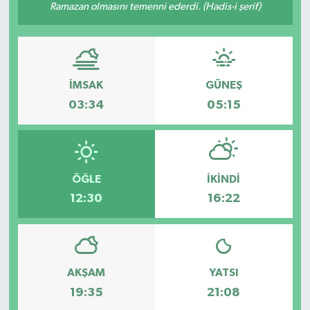
Ramazan olmasını temenni ederdi. (Hadis-i şerif)
İMSAK
GÜNEŞ
03:34
05:15
ÖĞLE
İKINDI
12:30
16:22
AKŞAM
YATSI
19:35
21:08