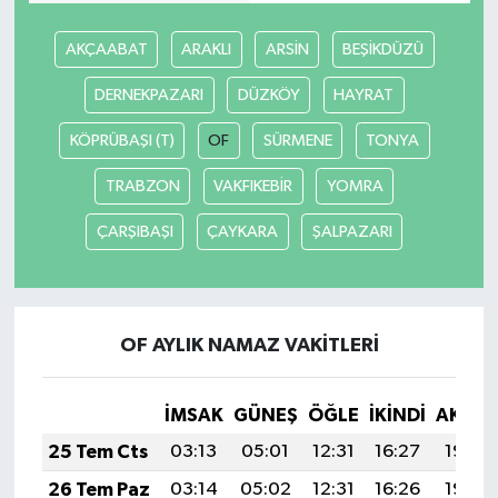
AKÇAABAT
ARAKLI
ARSİN
BEŞİKDÜZÜ
DERNEKPAZARI
DÜZKÖY
HAYRAT
KÖPRÜBAŞI (T)
OF
SÜRMENE
TONYA
TRABZON
VAKFIKEBİR
YOMRA
ÇARŞIBAŞI
ÇAYKARA
ŞALPAZARI
OF AYLIK NAMAZ VAKITLERI
İMSAK
GÜNEŞ
ÖĞLE
İKINDI
AKŞA
25 Tem Cts
03:13
05:01
12:31
16:27
19:50
26 Tem Paz
03:14
05:02
12:31
16:26
19:49