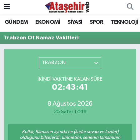
GÜNDEM
EKONOMİ
SİYASİ
SPOR
TEKNOLOJİ
Hava Durumu
Trabzon Of Namaz Vakitleri
Trafik Durumu
Süper Lig Puan Durumu ve Fikstür
TRABZON
Tüm Manşetler
İKINDI VAKTINE KALAN SÜRE
02:43:41
Son Dakika Haberleri
8 Ağustos 2026
Haber Arşivi
25 Safer 1448
Kullar, Ramazan ayında ne (kadar sevap ve fazilet)
olduğunu bilselerdi, ümmetim, senenin tamamının