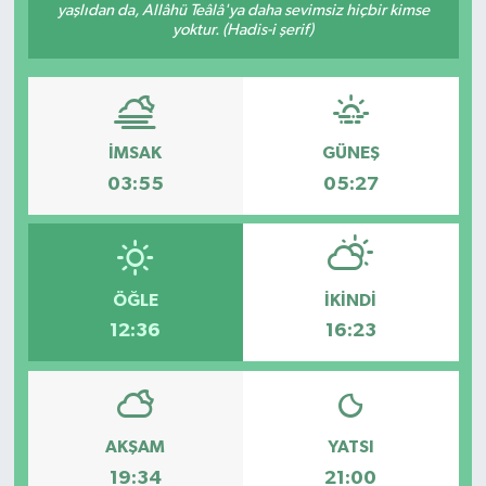
yaşlıdan da, Allâhü Teâlâ'ya daha sevimsiz hiçbir kimse
yoktur. (Hadis-i şerif)
İMSAK
GÜNEŞ
03:55
05:27
ÖĞLE
İKINDI
12:36
16:23
AKŞAM
YATSI
19:34
21:00