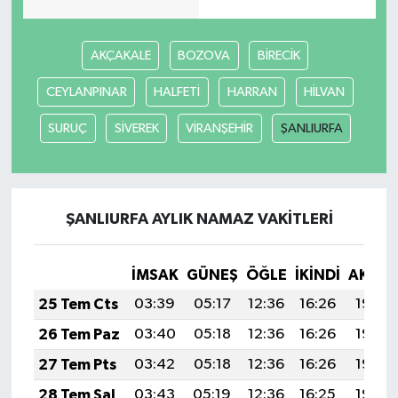
AKÇAKALE
BOZOVA
BİRECİK
CEYLANPINAR
HALFETİ
HARRAN
HİLVAN
SURUÇ
SİVEREK
VİRANŞEHİR
ŞANLIURFA
ŞANLIURFA AYLIK NAMAZ VAKITLERI
İMSAK
GÜNEŞ
ÖĞLE
İKINDI
AKŞA
25 Tem Cts
03:39
05:17
12:36
16:26
19:46
26 Tem Paz
03:40
05:18
12:36
16:26
19:45
27 Tem Pts
03:42
05:18
12:36
16:26
19:44
28 Tem Sal
03:43
05:19
12:36
16:25
19:44