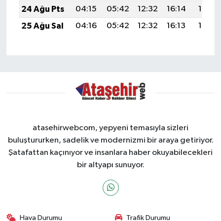
24 Ağu Pts
04:15
05:42
12:32
16:14
19:13
25 Ağu Sal
04:16
05:42
12:32
16:13
19:12
atasehirwebcom, yepyeni temasıyla sizleri
buluştururken, sadelik ve modernizmi bir araya getiriyor.
Şatafattan kaçınıyor ve insanlara haber okuyabilecekleri
bir altyapı sunuyor.
Hava Durumu
Trafik Durumu