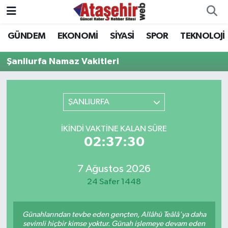
GÜNDEM
EKONOMİ
SİYASİ
SPOR
TEKNOLOJİ
Hava Durumu
Şanliurfa Namaz Vakitleri
Trafik Durumu
Süper Lig Puan Durumu ve Fikstür
ŞANLIURFA
Tüm Manşetler
İKINDI VAKTINE KALAN SÜRE
02:37:30
Son Dakika Haberleri
7 Ağustos 2026
Haber Arşivi
24 Safer 1448
Günahlarından tevbe eden gençten, Allâhü Teâlâ'ya daha
sevimli hiçbir kimse yoktur. Günah işlemeye devam eden