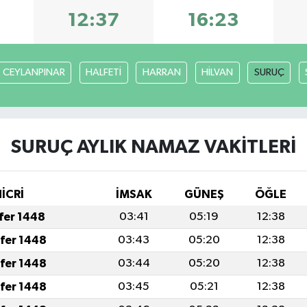
12:37
16:23
CEYLANPINAR
HALFETİ
HARRAN
HİLVAN
SURUÇ
SURUÇ AYLIK NAMAZ VAKITLERI
İCRİ
İMSAK
GÜNEŞ
ÖĞLE
afer 1448
03:41
05:19
12:38
afer 1448
03:43
05:20
12:38
afer 1448
03:44
05:20
12:38
afer 1448
03:45
05:21
12:38