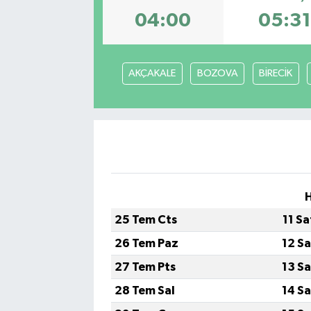
04:00
05:31
AKÇAKALE
BOZOVA
BİRECİK
H
25 Tem Cts
11 S
26 Tem Paz
12 S
27 Tem Pts
13 S
28 Tem Sal
14 S