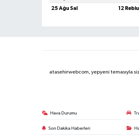
25 Ağu Sal
12 Rebi
atasehirwebcom, yepyeni temasıyla sizle
Hava Durumu
Tr
Son Dakika Haberleri
Ha