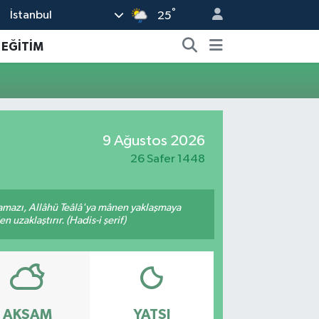
°
İstanbul
25
EĞİTİM
9 Ağustos 2026
26 Safer 1448
amazı, Allâhü Teâlâ'ya mânen yaklaşmaya
 uzaklaştırır. (Hadis-i şerif)
AKŞAM
YATSI