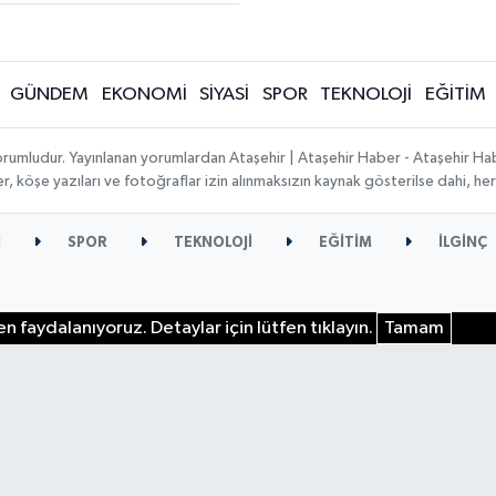
GÜNDEM
EKONOMİ
SİYASİ
SPOR
TEKNOLOJİ
EĞİTİM
orumludur. Yayınlanan yorumlardan Ataşehir | Ataşehir Haber - Ataşehir Habe
ber, köşe yazıları ve fotoğraflar izin alınmaksızın kaynak gösterilse dahi, 
İ
SPOR
TEKNOLOJİ
EĞİTİM
İLGİNÇ
n faydalanıyoruz. Detaylar için lütfen tıklayın.
Tamam