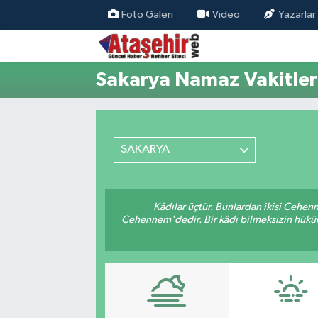
Foto Galeri
Video
Yazarlar
Hava Durumu
Sakarya Namaz Vakitler
Trafik Durumu
Süper Lig Puan Durumu ve Fikstür
SAKARYA
Tüm Manşetler
Son Dakika Haberleri
Kâdılar üçtür. Bunlardan ikisi Cehen
Cehennem'dedir. Bir kâdı bilmeksizin hüküm 
Haber Arşivi