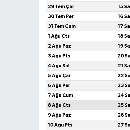
29 Tem Çar
15 S
30 Tem Per
16 S
31 Tem Cum
17 S
1 Ağu Cts
18 S
2 Ağu Paz
19 S
3 Ağu Pts
20 S
4 Ağu Sal
21 S
5 Ağu Çar
22 S
6 Ağu Per
23 S
7 Ağu Cum
24 S
8 Ağu Cts
25 S
9 Ağu Paz
26 S
10 Ağu Pts
27 S