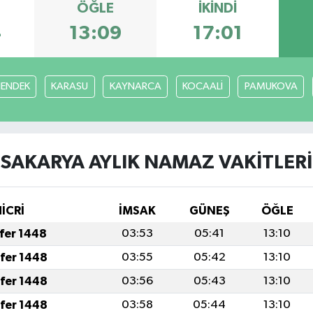
ÖĞLE
İKINDI
4
13:09
17:01
ENDEK
KARASU
KAYNARCA
KOCAALİ
PAMUKOVA
SAKARYA AYLIK NAMAZ VAKITLERI
HİCRİ
İMSAK
GÜNEŞ
ÖĞLE
afer 1448
03:53
05:41
13:10
afer 1448
03:55
05:42
13:10
afer 1448
03:56
05:43
13:10
afer 1448
03:58
05:44
13:10