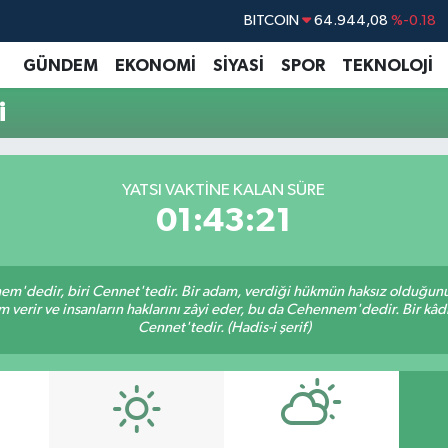
BITCOIN
64.944,08
%-0.18
DOLAR
47,7436
%0.18
GÜNDEM
EKONOMİ
SİYASİ
SPOR
TEKNOLOJİ
EURO
55,2510
%0.32
i
STERLİN
64,4811
%0.38
GRAM ALTIN
6660.55
%0.03
YATSI VAKTINE KALAN SÜRE
BİST100
13.779
%-14
01:43:20
nem'dedir, biri Cennet'tedir. Bir adam, verdiği hükmün haksız olduğunu 
verir ve insanların haklarını zâyi eder, bu da Cehennem'dedir. Bir kâdı 
Cennet'tedir. (Hadis-i şerif)