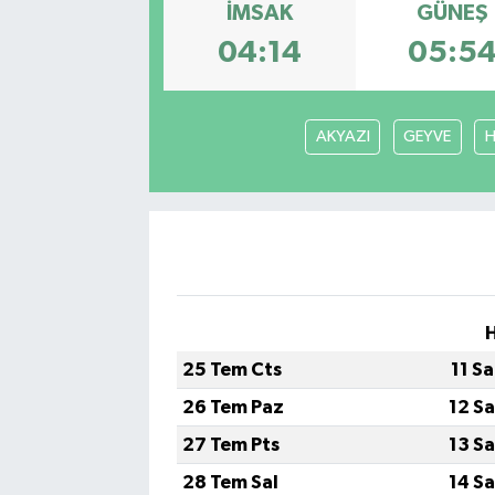
İMSAK
GÜNEŞ
04:14
05:5
AKYAZI
GEYVE
H
25 Tem Cts
11 S
26 Tem Paz
12 S
27 Tem Pts
13 S
28 Tem Sal
14 S