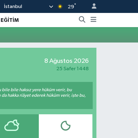
°
İstanbul
29
EĞİTİM
8 Ağustos 2026
25 Safer 1448
bile bile haksız yere hüküm verir, bu
da hakka riâyet ederek hüküm verir, işte bu,