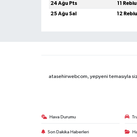
24 Ağu Pts
11 Rebi
25 Ağu Sal
12 Rebi
atasehirwebcom, yepyeni temasıyla sizle
Hava Durumu
Tr
Son Dakika Haberleri
Ha