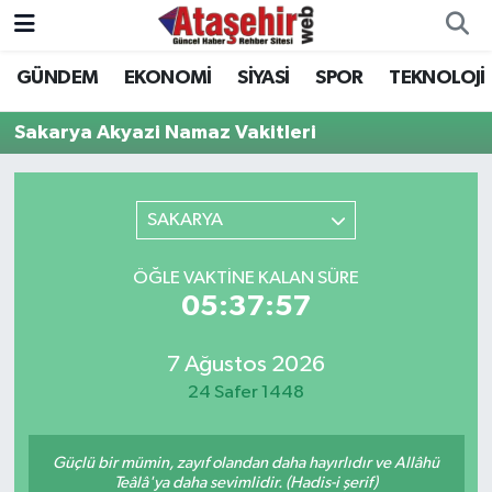
GÜNDEM
EKONOMİ
SİYASİ
SPOR
TEKNOLOJİ
Hava Durumu
Sakarya Akyazi Namaz Vakitleri
Trafik Durumu
Süper Lig Puan Durumu ve Fikstür
SAKARYA
Tüm Manşetler
ÖĞLE VAKTINE KALAN SÜRE
05:37:57
Son Dakika Haberleri
7 Ağustos 2026
Haber Arşivi
24 Safer 1448
Güçlü bir mümin, zayıf olandan daha hayırlıdır ve Allâhü
Teâlâ'ya daha sevimlidir. (Hadis-i şerif)