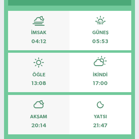
İMSAK
GÜNEŞ
04:12
05:53
ÖĞLE
İKINDI
13:08
17:00
AKŞAM
YATSI
20:14
21:47