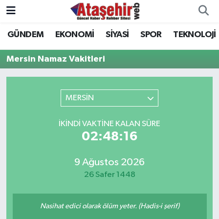
GÜNDEM
EKONOMİ
SİYASİ
SPOR
TEKNOLOJİ
Hava Durumu
Mersin Namaz Vakitleri
Trafik Durumu
Süper Lig Puan Durumu ve Fikstür
MERSİN
Tüm Manşetler
İKINDI VAKTINE KALAN SÜRE
02:48:16
Son Dakika Haberleri
9 Ağustos 2026
Haber Arşivi
26 Safer 1448
Nasihat edici olarak ölüm yeter. (Hadis-i şerif)