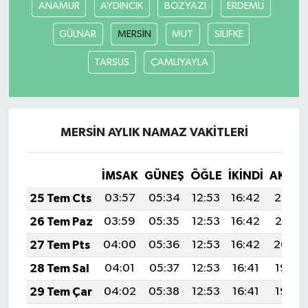
ANAMUR
AYDINCIK
BOZYAZI
ERDEMLİ
GÜLNAR
MERSİN
MUT
SİLİFKE
TARSUS
ÇAMLIYAYLA
MERSİN AYLIK NAMAZ VAKITLERI
İMSAK
GÜNEŞ
ÖĞLE
İKINDI
AKŞA
25 Tem Cts
03:57
05:34
12:53
16:42
20:02
26 Tem Paz
03:59
05:35
12:53
16:42
20:01
27 Tem Pts
04:00
05:36
12:53
16:42
20:00
28 Tem Sal
04:01
05:37
12:53
16:41
19:59
29 Tem Çar
04:02
05:38
12:53
16:41
19:59