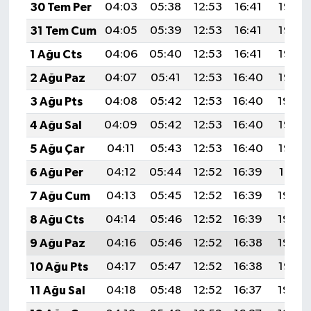
30 Tem Per
04:03
05:38
12:53
16:41
19:58
31 Tem Cum
04:05
05:39
12:53
16:41
19:57
1 Ağu Cts
04:06
05:40
12:53
16:41
19:56
2 Ağu Paz
04:07
05:41
12:53
16:40
19:55
3 Ağu Pts
04:08
05:42
12:53
16:40
19:54
4 Ağu Sal
04:09
05:42
12:53
16:40
19:53
5 Ağu Çar
04:11
05:43
12:53
16:40
19:52
6 Ağu Per
04:12
05:44
12:52
16:39
19:51
7 Ağu Cum
04:13
05:45
12:52
16:39
19:50
8 Ağu Cts
04:14
05:46
12:52
16:39
19:49
9 Ağu Paz
04:16
05:46
12:52
16:38
19:48
10 Ağu Pts
04:17
05:47
12:52
16:38
19:47
11 Ağu Sal
04:18
05:48
12:52
16:37
19:46