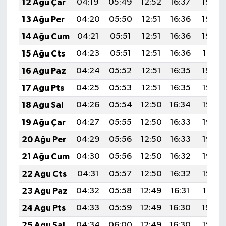
12 Ağu Çar
04:19
05:49
12:52
16:37
19:44
13 Ağu Per
04:20
05:50
12:51
16:36
19:43
14 Ağu Cum
04:21
05:51
12:51
16:36
19:42
15 Ağu Cts
04:23
05:51
12:51
16:36
19:41
16 Ağu Paz
04:24
05:52
12:51
16:35
19:40
17 Ağu Pts
04:25
05:53
12:51
16:35
19:38
18 Ağu Sal
04:26
05:54
12:50
16:34
19:37
19 Ağu Çar
04:27
05:55
12:50
16:33
19:36
20 Ağu Per
04:29
05:56
12:50
16:33
19:35
21 Ağu Cum
04:30
05:56
12:50
16:32
19:33
22 Ağu Cts
04:31
05:57
12:50
16:32
19:32
23 Ağu Paz
04:32
05:58
12:49
16:31
19:31
24 Ağu Pts
04:33
05:59
12:49
16:30
19:29
25 Ağu Sal
04:34
06:00
12:49
16:30
19:28