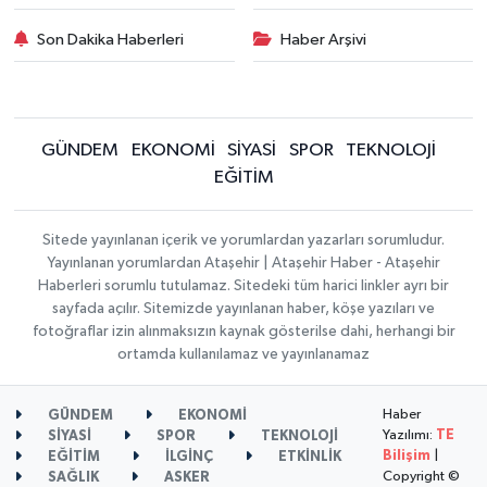
Son Dakika Haberleri
Haber Arşivi
GÜNDEM
EKONOMİ
SİYASİ
SPOR
TEKNOLOJİ
EĞİTİM
Sitede yayınlanan içerik ve yorumlardan yazarları sorumludur.
Yayınlanan yorumlardan Ataşehir | Ataşehir Haber - Ataşehir
Haberleri sorumlu tutulamaz. Sitedeki tüm harici linkler ayrı bir
sayfada açılır. Sitemizde yayınlanan haber, köşe yazıları ve
fotoğraflar izin alınmaksızın kaynak gösterilse dahi, herhangi bir
ortamda kullanılamaz ve yayınlanamaz
Haber
GÜNDEM
EKONOMİ
Yazılımı:
TE
SİYASİ
SPOR
TEKNOLOJİ
Bilişim
|
EĞİTİM
İLGİNÇ
ETKİNLİK
Copyright ©
SAĞLIK
ASKER