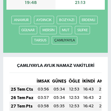
19:48
21:13
ANAMUR
AYDINCIK
BOZYAZI
ERDEMLİ
GÜLNAR
MERSİN
MUT
SİLİFKE
TARSUS
ÇAMLIYAYLA
ÇAMLIYAYLA AYLIK NAMAZ VAKITLERI
İMSAK
GÜNEŞ
ÖĞLE
İKINDI
AKŞA
25 Tem Cts
03:56
05:34
12:53
16:43
20:03
26 Tem Paz
03:57
05:34
12:53
16:43
20:02
27 Tem Pts
03:58
05:35
12:53
16:42
20:01