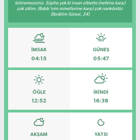
bitiremezsiniz. Şüphe yok ki insan elbette (nefsine karşı)
çok zâlim, (Rabb'inin nimetlerine karşı) çok nankördür.
(İbrâhîm Sûresi, 34)
İMSAK
GÜNEŞ
04:15
05:47
ÖĞLE
İKINDI
12:52
16:38
AKŞAM
YATSI