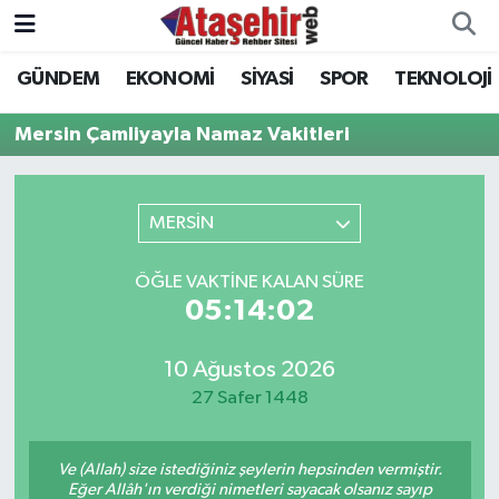
GÜNDEM
EKONOMİ
SİYASİ
SPOR
TEKNOLOJİ
Hava Durumu
Mersin Çamliyayla Namaz Vakitleri
Trafik Durumu
Süper Lig Puan Durumu ve Fikstür
MERSİN
Tüm Manşetler
ÖĞLE VAKTINE KALAN SÜRE
05:14:02
Son Dakika Haberleri
10 Ağustos 2026
Haber Arşivi
27 Safer 1448
Ve (Allah) size istediğiniz şeylerin hepsinden vermiştir.
Eğer Allâh'ın verdiği nimetleri sayacak olsanız sayıp