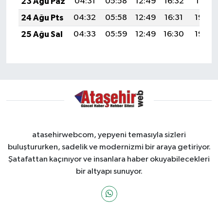
23 Ağu Paz
04:31
05:58
12:49
16:32
19:31
24 Ağu Pts
04:32
05:58
12:49
16:31
19:30
25 Ağu Sal
04:33
05:59
12:49
16:30
19:29
atasehirwebcom, yepyeni temasıyla sizleri
buluştururken, sadelik ve modernizmi bir araya getiriyor.
Şatafattan kaçınıyor ve insanlara haber okuyabilecekleri
bir altyapı sunuyor.