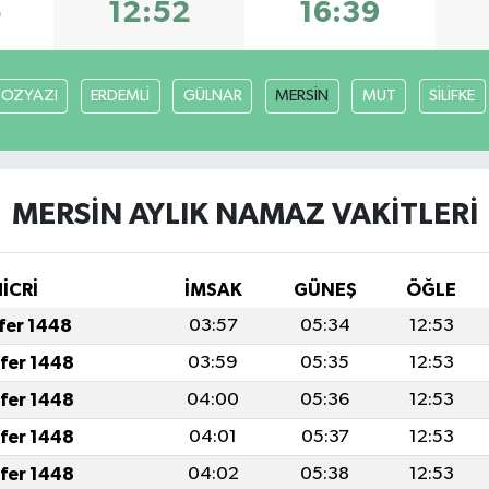
5
12:52
16:39
BOZYAZI
ERDEMLİ
GÜLNAR
MERSİN
MUT
SİLİFKE
MERSİN AYLIK NAMAZ VAKITLERI
İCRİ
İMSAK
GÜNEŞ
ÖĞLE
afer 1448
03:57
05:34
12:53
afer 1448
03:59
05:35
12:53
afer 1448
04:00
05:36
12:53
afer 1448
04:01
05:37
12:53
afer 1448
04:02
05:38
12:53