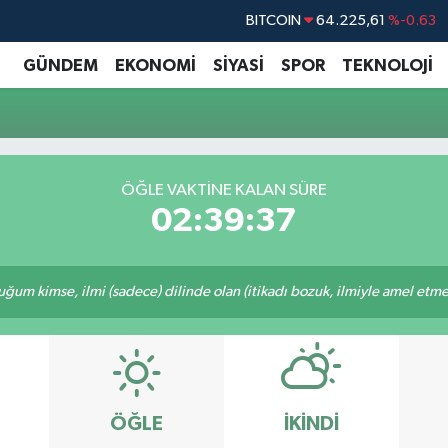
BITCOIN
64.225,61
%-0.63
DOLAR
47,6704
%0
GÜNDEM
EKONOMİ
SİYASİ
SPOR
TEKNOLOJİ
EURO
55,0406
%-0.08
STERLİN
64,2143
%0
GRAM ALTIN
6510.40
%0.45
ÖĞLE VAKTINE KALAN SÜRE
BİST100
13.799
%70
02:39:36
m kimse, ilmi (sadece) dilinde olan (itikadı bozuk, ilmiyle amel etmeye
ÖĞLE
İKINDI