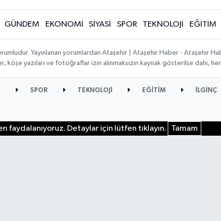
GÜNDEM
EKONOMİ
SİYASİ
SPOR
TEKNOLOJİ
EĞİTİM
orumludur. Yayınlanan yorumlardan Ataşehir | Ataşehir Haber - Ataşehir Habe
ber, köşe yazıları ve fotoğraflar izin alınmaksızın kaynak gösterilse dahi, 
İ
SPOR
TEKNOLOJİ
EĞİTİM
İLGİNÇ
n faydalanıyoruz. Detaylar için lütfen tıklayın.
Tamam