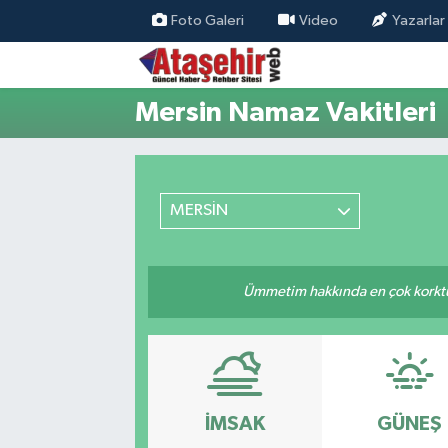
Foto Galeri
Video
Yazarlar
Hava Durumu
Mersin Namaz Vakitleri
Trafik Durumu
Süper Lig Puan Durumu ve Fikstür
MERSİN
Tüm Manşetler
Son Dakika Haberleri
Ümmetim hakkında en çok korktuğu
Haber Arşivi
İMSAK
GÜNEŞ