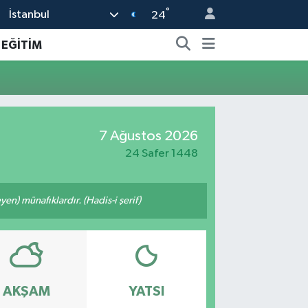
°
İstanbul
24
EĞİTİM
7 Ağustos 2026
24 Safer 1448
n) münafıklardır. (Hadis-i şerif)
AKŞAM
YATSI