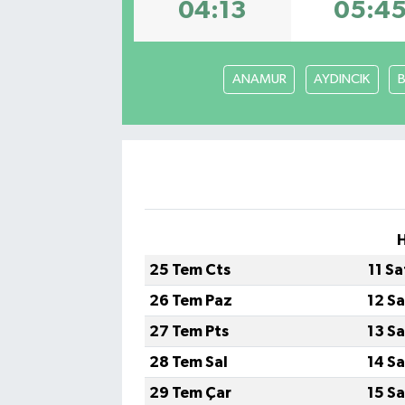
04:13
05:4
ANAMUR
AYDINCIK
H
25 Tem Cts
11 S
26 Tem Paz
12 S
27 Tem Pts
13 S
28 Tem Sal
14 S
29 Tem Çar
15 S