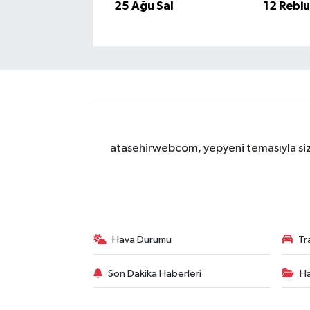
25 Ağu Sal
12 Rebi
atasehirwebcom, yepyeni temasıyla sizle
Hava Durumu
Tr
Son Dakika Haberleri
Ha