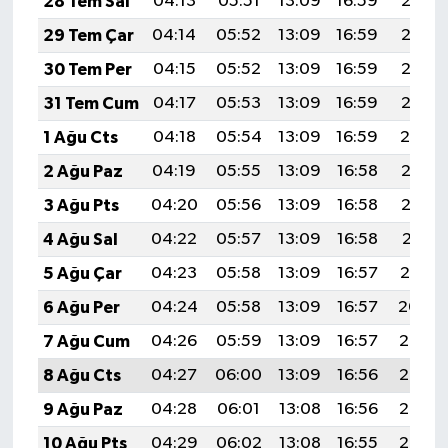
28 Tem Sal
04:13
05:51
13:09
16:59
20:18
29 Tem Çar
04:14
05:52
13:09
16:59
20:17
30 Tem Per
04:15
05:52
13:09
16:59
20:16
31 Tem Cum
04:17
05:53
13:09
16:59
20:15
1 Ağu Cts
04:18
05:54
13:09
16:59
20:14
2 Ağu Paz
04:19
05:55
13:09
16:58
20:13
3 Ağu Pts
04:20
05:56
13:09
16:58
20:12
4 Ağu Sal
04:22
05:57
13:09
16:58
20:11
5 Ağu Çar
04:23
05:58
13:09
16:57
20:10
6 Ağu Per
04:24
05:58
13:09
16:57
20:09
7 Ağu Cum
04:26
05:59
13:09
16:57
20:08
8 Ağu Cts
04:27
06:00
13:09
16:56
20:07
9 Ağu Paz
04:28
06:01
13:08
16:56
20:06
10 Ağu Pts
04:29
06:02
13:08
16:55
20:05