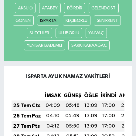
AKSU (I)
ATABEY
EĞİRDİR
GELENDOST
GÖNEN
ISPARTA
KEÇİBORLU
SENİRKENT
SÜTCÜLER
ULUBORLU
YALVAÇ
YENİSAR BADEMLİ
ŞARKİ KARAAĞAÇ
ISPARTA AYLIK NAMAZ VAKITLERI
İMSAK
GÜNEŞ
ÖĞLE
İKINDI
AKŞA
25 Tem Cts
04:09
05:48
13:09
17:00
20:20
26 Tem Paz
04:10
05:49
13:09
17:00
20:20
27 Tem Pts
04:12
05:50
13:09
17:00
20:19