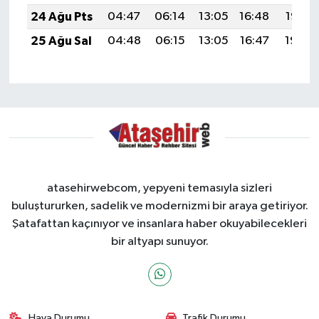
24 Ağu Pts
04:47
06:14
13:05
16:48
19:47
25 Ağu Sal
04:48
06:15
13:05
16:47
19:45
atasehirwebcom, yepyeni temasıyla sizleri
buluştururken, sadelik ve modernizmi bir araya getiriyor.
Şatafattan kaçınıyor ve insanlara haber okuyabilecekleri
bir altyapı sunuyor.
Hava Durumu
Trafik Durumu