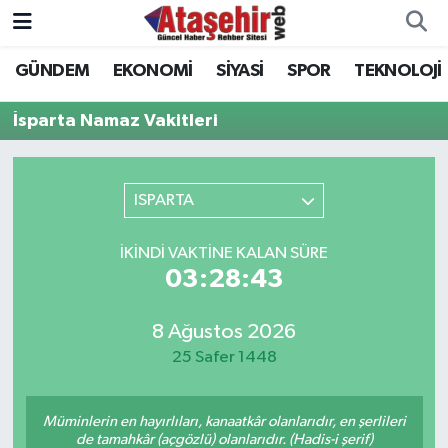
GÜNDEM
EKONOMİ
SİYASİ
SPOR
TEKNOLOJİ
Hava Durumu
İsparta Namaz Vakitleri
Trafik Durumu
Süper Lig Puan Durumu ve Fikstür
ISPARTA
Tüm Manşetler
İKINDI VAKTINE KALAN SÜRE
03:28:43
Son Dakika Haberleri
8 Ağustos 2026
Haber Arşivi
25 Safer 1448
Müminlerin en hayırlıları, kanaatkâr olanlarıdır, en şerlileri
de tamahkâr (açgözlü) olanlarıdır. (Hadis-i şerif)