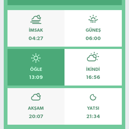
İMSAK
GÜNEŞ
04:27
06:00
ÖĞLE
İKINDI
13:09
16:56
AKŞAM
YATSI
20:07
21:34