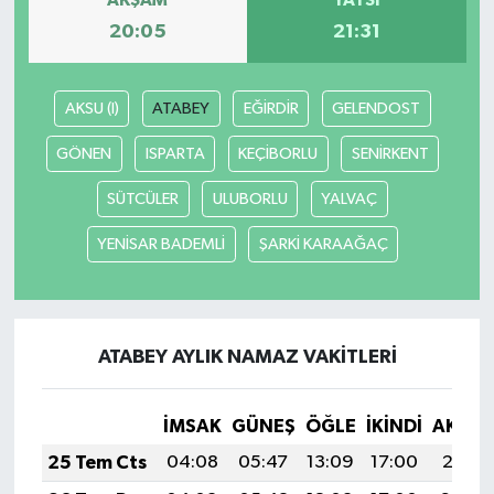
AKŞAM
YATSI
20:05
21:31
AKSU (I)
ATABEY
EĞİRDİR
GELENDOST
GÖNEN
ISPARTA
KEÇİBORLU
SENİRKENT
SÜTCÜLER
ULUBORLU
YALVAÇ
YENİSAR BADEMLİ
ŞARKİ KARAAĞAÇ
ATABEY AYLIK NAMAZ VAKITLERI
İMSAK
GÜNEŞ
ÖĞLE
İKINDI
AKŞA
25 Tem Cts
04:08
05:47
13:09
17:00
20:21