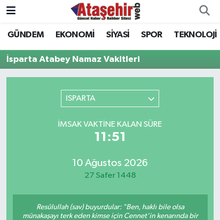
GÜNDEM
EKONOMİ
SİYASİ
SPOR
TEKNOLOJİ
Hava Durumu
İsparta Atabey Namaz Vakitleri
Trafik Durumu
Süper Lig Puan Durumu ve Fikstür
ISPARTA
Tüm Manşetler
İMSAK VAKTINE KALAN SÜRE
11:51
Son Dakika Haberleri
10 Ağustos 2026
Haber Arşivi
27 Safer 1448
Resûlullah (sav) buyurdular: "Ben, haklı bile olsa
münakaşayı terk eden kimse için Cennet'in kenarında bir