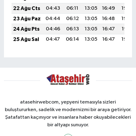
22 Ağu Cts
04:43
06:11
13:05
16:49
19:50
23 Ağu Paz
04:44
06:12
13:05
16:48
19:48
24 Ağu Pts
04:46
06:13
13:05
16:47
19:47
25 Ağu Sal
04:47
06:14
13:05
16:47
19:45
atasehirwebcom, yepyeni temasıyla sizleri
buluştururken, sadelik ve modernizmi bir araya getiriyor.
Şatafattan kaçınıyor ve insanlara haber okuyabilecekleri
bir altyapı sunuyor.