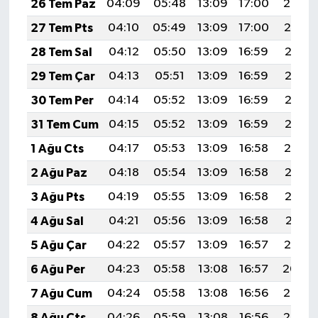
26 Tem Paz
04:09
05:48
13:09
17:00
20:20
27 Tem Pts
04:10
05:49
13:09
17:00
20:19
28 Tem Sal
04:12
05:50
13:09
16:59
20:18
29 Tem Çar
04:13
05:51
13:09
16:59
20:17
30 Tem Per
04:14
05:52
13:09
16:59
20:16
31 Tem Cum
04:15
05:52
13:09
16:59
20:15
1 Ağu Cts
04:17
05:53
13:09
16:58
20:14
2 Ağu Paz
04:18
05:54
13:09
16:58
20:13
3 Ağu Pts
04:19
05:55
13:09
16:58
20:12
4 Ağu Sal
04:21
05:56
13:09
16:58
20:11
5 Ağu Çar
04:22
05:57
13:09
16:57
20:10
6 Ağu Per
04:23
05:58
13:08
16:57
20:09
7 Ağu Cum
04:24
05:58
13:08
16:56
20:08
8 Ağu Cts
04:26
05:59
13:08
16:56
20:07