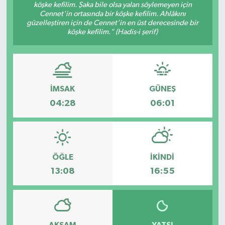
köşke kefilim. Şaka bile olsa yalan söylemeyen için
Cennet'in ortasında bir köşke kefilim. Ahlâkını
güzelleştiren için de Cennet'in en üst derecesinde bir
köşke kefilim." (Hadis-i şerif)
İMSAK
GÜNEŞ
04:28
06:01
ÖĞLE
İKINDI
13:08
16:55