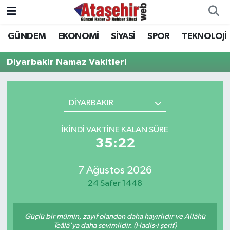
GÜNDEM
EKONOMİ
SİYASİ
SPOR
TEKNOLOJİ
Hava Durumu
Diyarbakir Namaz Vakitleri
Trafik Durumu
Süper Lig Puan Durumu ve Fikstür
DİYARBAKIR
Tüm Manşetler
İKINDI VAKTINE KALAN SÜRE
35:22
Son Dakika Haberleri
7 Ağustos 2026
Haber Arşivi
24 Safer 1448
Güçlü bir mümin, zayıf olandan daha hayırlıdır ve Allâhü
Teâlâ'ya daha sevimlidir. (Hadis-i şerif)