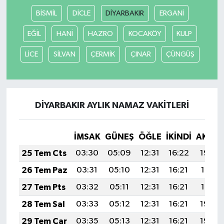
BİSMİL
DİCLE
DİYARBAKIR
ERGANİ
EĞİL
HANİ
HAZRO
KOCAKÖY
KULP
LİCE
SİLVAN
ÇERMİK
ÇINAR
ÇÜNGÜŞ
DİYARBAKIR AYLIK NAMAZ VAKITLERI
İMSAK
GÜNEŞ
ÖĞLE
İKINDI
AKŞA
25 Tem Cts
03:30
05:09
12:31
16:22
19:42
26 Tem Paz
03:31
05:10
12:31
16:21
19:41
27 Tem Pts
03:32
05:11
12:31
16:21
19:41
28 Tem Sal
03:33
05:12
12:31
16:21
19:40
29 Tem Çar
03:35
05:13
12:31
16:21
19:39