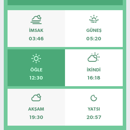
İMSAK
GÜNEŞ
03:46
05:20
ÖĞLE
İKINDI
12:30
16:18
AKŞAM
YATSI
19:30
20:57