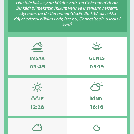
bile bile haksız yere hüküm verir, bu Cehennem'dedir.
Bir kâdı bilmeksizin hüküm verir ve insanların haklarını
zâyi eder, bu da Cehennem'dedir. Bir kâdı da hakka
riâyet ederek hüküm verir, işte bu, Cennet'tedir. (Hadis-i
şerif)
İMSAK
GÜNEŞ
03:45
05:19
ÖĞLE
İKINDI
12:28
16:16