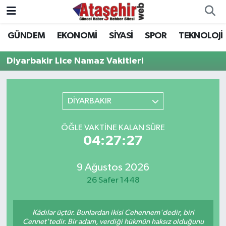
GÜNDEM
EKONOMİ
SİYASİ
SPOR
TEKNOLOJİ
Hava Durumu
Diyarbakir Lice Namaz Vakitleri
Trafik Durumu
Süper Lig Puan Durumu ve Fikstür
DİYARBAKIR
Tüm Manşetler
ÖĞLE VAKTINE KALAN SÜRE
04:27:27
Son Dakika Haberleri
9 Ağustos 2026
Haber Arşivi
26 Safer 1448
Kâdılar üçtür. Bunlardan ikisi Cehennem'dedir, biri
Cennet'tedir. Bir adam, verdiği hükmün haksız olduğunu