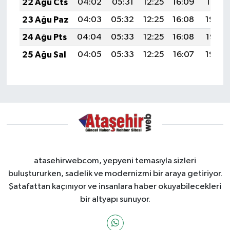
22 Ağu Cts
04:02
05:31
12:25
16:09
19:10
23 Ağu Paz
04:03
05:32
12:25
16:08
19:09
24 Ağu Pts
04:04
05:33
12:25
16:08
19:07
25 Ağu Sal
04:05
05:33
12:25
16:07
19:06
atasehirwebcom, yepyeni temasıyla sizleri
buluştururken, sadelik ve modernizmi bir araya getiriyor.
Şatafattan kaçınıyor ve insanlara haber okuyabilecekleri
bir altyapı sunuyor.