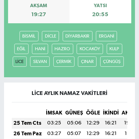
AKŞAM
YATSI
19:27
20:55
BİSMİL
DİCLE
DİYARBAKIR
ERGANİ
EĞİL
HANİ
HAZRO
KOCAKÖY
KULP
LİCE
SİLVAN
ÇERMİK
ÇINAR
ÇÜNGÜŞ
LİCE AYLIK NAMAZ VAKITLERI
İMSAK
GÜNEŞ
ÖĞLE
İKINDI
AKŞA
25 Tem Cts
03:25
05:06
12:29
16:21
19:42
26 Tem Paz
03:27
05:07
12:29
16:21
19:41