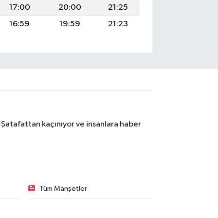
17:00
20:00
21:25
16:59
19:59
21:23
 Şatafattan kaçınıyor ve insanlara haber
Tüm Manşetler