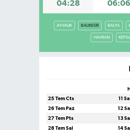
04:28
06:0
AYVALIK
BALIKESİR
BALYA
HAVRAN
KEPS
25 Tem Cts
11 S
26 Tem Paz
12 S
27 Tem Pts
13 S
28 Tem Sal
14 S