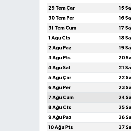
29 Tem Çar
15 S
30 Tem Per
16 S
31 Tem Cum
17 S
1 Ağu Cts
18 S
2 Ağu Paz
19 S
3 Ağu Pts
20 S
4 Ağu Sal
21 S
5 Ağu Çar
22 S
6 Ağu Per
23 S
7 Ağu Cum
24 S
8 Ağu Cts
25 S
9 Ağu Paz
26 S
10 Ağu Pts
27 S