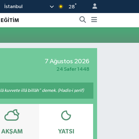
°
İstanbul
28
EĞİTİM
7 Ağustos 2026
24 Safer 1448
 kuvvete illâ billâh" demek. (Hadis-i şerif)
AKŞAM
YATSI