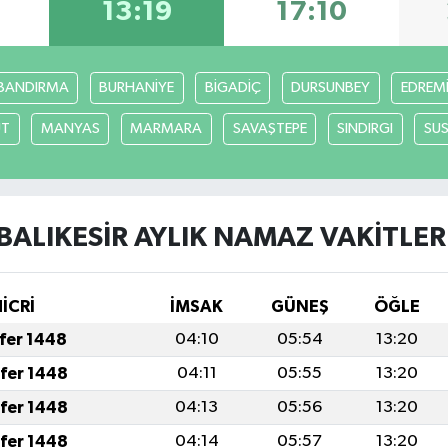
6
13:19
17:10
BANDIRMA
BURHANİYE
BİGADİÇ
DURSUNBEY
EDREM
UT
MANYAS
MARMARA
SAVAŞTEPE
SINDIRGI
SUS
BALIKESİR AYLIK NAMAZ VAKITLER
HİCRİ
İMSAK
GÜNEŞ
ÖĞLE
afer 1448
04:10
05:54
13:20
afer 1448
04:11
05:55
13:20
afer 1448
04:13
05:56
13:20
afer 1448
04:14
05:57
13:20