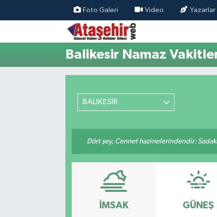
Foto Galeri
Video
Yazarlar
Hava Durumu
Balikesir Namaz Vakitler
Trafik Durumu
Süper Lig Puan Durumu ve Fikstür
BALIKESİR
Tüm Manşetler
Son Dakika Haberleri
Dört şey, Cennet hazinelerindendir: Sadakay
Haber Arşivi
İMSAK
GÜNEŞ