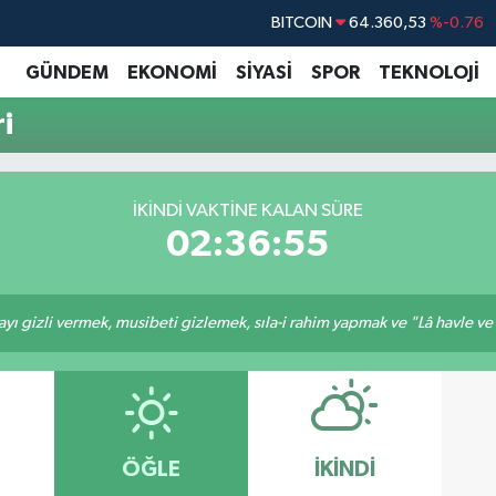
BITCOIN
64.360,53
%-0.76
DOLAR
47,7069
%0.17
GÜNDEM
EKONOMİ
SİYASİ
SPOR
TEKNOLOJİ
EURO
55,0265
%0.01
i
STERLİN
64,1897
%0.02
GRAM ALTIN
6574.81
%1.44
İKINDI VAKTINE KALAN SÜRE
BİST100
13.887
%64
02:36:54
ı gizli vermek, musibeti gizlemek, sıla-i rahim yapmak ve "Lâ havle ve lâ
ÖĞLE
İKINDI