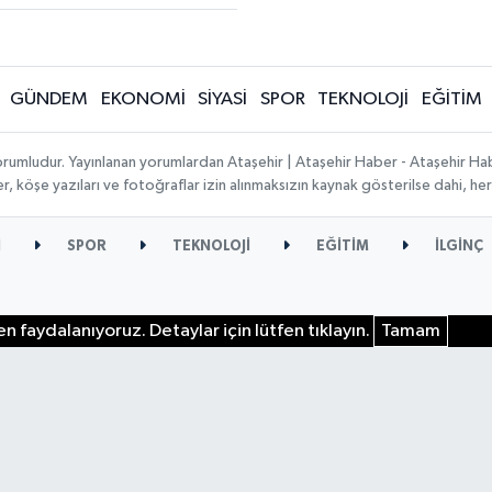
GÜNDEM
EKONOMİ
SİYASİ
SPOR
TEKNOLOJİ
EĞİTİM
orumludur. Yayınlanan yorumlardan Ataşehir | Ataşehir Haber - Ataşehir Habe
ber, köşe yazıları ve fotoğraflar izin alınmaksızın kaynak gösterilse dahi, 
İ
SPOR
TEKNOLOJİ
EĞİTİM
İLGİNÇ
n faydalanıyoruz. Detaylar için lütfen tıklayın.
Tamam