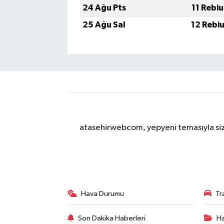
24 Ağu Pts
11 Rebi
25 Ağu Sal
12 Rebi
atasehirwebcom, yepyeni temasıyla sizle
Hava Durumu
Tr
Son Dakika Haberleri
Ha