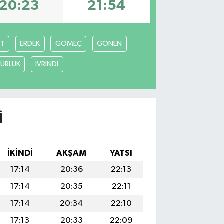
20:23
21:54
İT
ERDEK
GÖMEÇ
GÖNEN
URLUK
İVRİNDİ
I
İKINDI
AKŞAM
YATSI
17:14
20:36
22:13
17:14
20:35
22:11
17:14
20:34
22:10
17:13
20:33
22:09