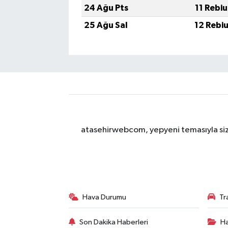
24 Ağu Pts
11 Rebi
25 Ağu Sal
12 Rebi
atasehirwebcom, yepyeni temasıyla sizle
Hava Durumu
Tr
Son Dakika Haberleri
Ha