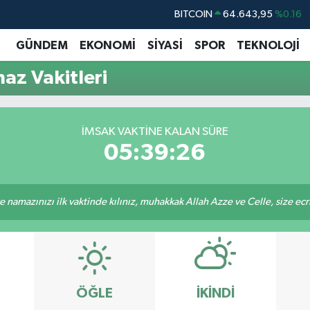
BITCOIN
64.643,95
%0.16
DOLAR
47,6704
%0
GÜNDEM
EKONOMİ
SİYASİ
SPOR
TEKNOLOJİ
EURO
55,0406
%-0.08
az Vakitleri
STERLİN
64,2143
%0
GRAM ALTIN
6500.87
%0.12
İMSAK VAKTINE KALAN SÜRE
BİST100
13.799
%70
05:39:25
 namazınızı ilk vaktinde kılınız, muhakkak Allah Azze ve Celle, size ecriniz
ÖĞLE
İKINDI