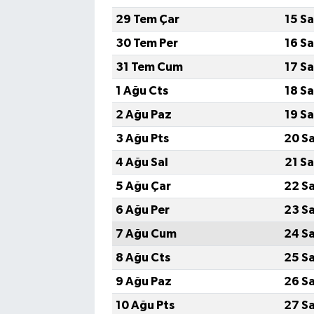
29 Tem Çar
15 S
30 Tem Per
16 S
31 Tem Cum
17 S
1 Ağu Cts
18 S
2 Ağu Paz
19 S
3 Ağu Pts
20 S
4 Ağu Sal
21 S
5 Ağu Çar
22 S
6 Ağu Per
23 S
7 Ağu Cum
24 S
8 Ağu Cts
25 S
9 Ağu Paz
26 S
10 Ağu Pts
27 S