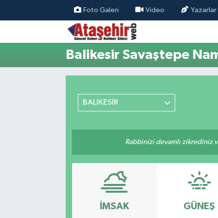
Foto Galeri
Video
Yazarlar
Hava Durumu
Balikesir Savaştepe Nam
Trafik Durumu
Süper Lig Puan Durumu ve Fikstür
BALIKESİR
Tüm Manşetler
Son Dakika Haberleri
Rabbinizi devamlı zikrediniz ve
Haber Arşivi
İMSAK
GÜNEŞ