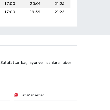
17:00
20:01
21:25
17:00
19:59
21:23
 Şatafattan kaçınıyor ve insanlara haber
Tüm Manşetler