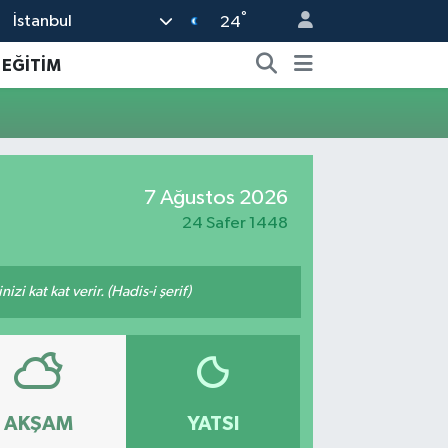
°
İstanbul
24
EĞİTİM
7 Ağustos 2026
24 Safer 1448
i kat kat verir. (Hadis-i şerif)
AKŞAM
YATSI