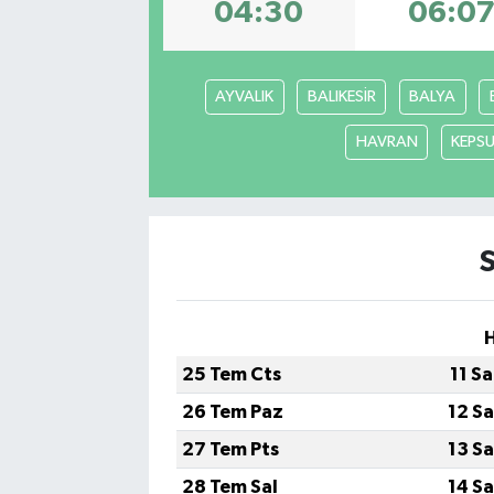
04:30
06:0
AYVALIK
BALIKESİR
BALYA
HAVRAN
KEPS
25 Tem Cts
11 S
26 Tem Paz
12 S
27 Tem Pts
13 S
28 Tem Sal
14 S