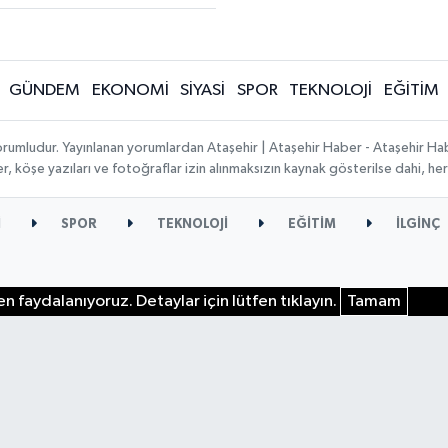
GÜNDEM
EKONOMİ
SİYASİ
SPOR
TEKNOLOJİ
EĞİTİM
orumludur. Yayınlanan yorumlardan Ataşehir | Ataşehir Haber - Ataşehir Habe
ber, köşe yazıları ve fotoğraflar izin alınmaksızın kaynak gösterilse dahi, 
İ
SPOR
TEKNOLOJİ
EĞİTİM
İLGİNÇ
n faydalanıyoruz. Detaylar için lütfen tıklayın.
Tamam