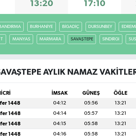
7
13:20
17:10
BANDIRMA
BURHANİYE
BİGADİÇ
DURSUNBEY
EDREM
UT
MANYAS
MARMARA
SAVAŞTEPE
SINDIRGI
SUS
SAVAŞTEPE AYLIK NAMAZ VAKITLER
HİCRİ
İMSAK
GÜNEŞ
ÖĞLE
afer 1448
04:12
05:56
13:21
afer 1448
04:14
05:57
13:21
afer 1448
04:15
05:58
13:21
afer 1448
04:16
05:58
13:21