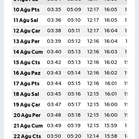
10 Ağu Pts
03:35
05:09
12:17
16:05
19:15
11 Ağu Sal
03:36
05:10
12:17
16:05
19:14
12 Ağu Çar
03:38
05:11
12:17
16:04
19:12
13 Ağu Per
03:39
05:12
12:16
16:04
19:11
14 Ağu Cum
03:40
05:13
12:16
16:03
19:10
15 Ağu Cts
03:42
05:13
12:16
16:02
19:09
16 Ağu Paz
03:43
05:14
12:16
16:02
19:07
17 Ağu Pts
03:44
05:15
12:16
16:01
19:06
18 Ağu Sal
03:45
05:16
12:15
16:01
19:05
19 Ağu Çar
03:47
05:17
12:15
16:00
19:03
20 Ağu Per
03:48
05:18
12:15
16:00
19:02
21 Ağu Cum
03:49
05:19
12:15
15:59
19:01
22 Ağu Cts
03:50
05:20
12:14
15:58
18:59