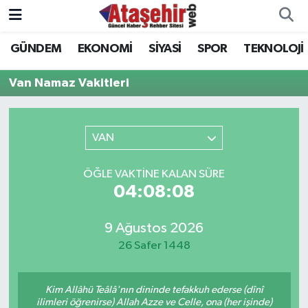
GÜNDEM
EKONOMİ
SİYASİ
SPOR
TEKNOLOJİ
Hava Durumu
Van Namaz Vakitleri
Trafik Durumu
Süper Lig Puan Durumu ve Fikstür
VAN
Tüm Manşetler
ÖĞLE VAKTINE KALAN SÜRE
04:08:08
Son Dakika Haberleri
9 Ağustos 2026
Haber Arşivi
26 Safer 1448
Kim Allâhü Teâlâ'nın dininde tefakkuh ederse (dînî
ilimleri öğrenirse) Allah Azze ve Celle, ona (her işinde)