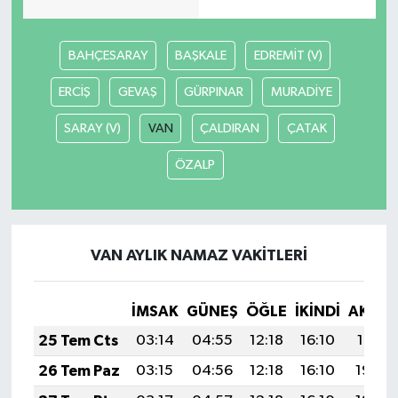
BAHÇESARAY
BAŞKALE
EDREMİT (V)
ERCİŞ
GEVAŞ
GÜRPINAR
MURADİYE
SARAY (V)
VAN
ÇALDIRAN
ÇATAK
ÖZALP
VAN AYLIK NAMAZ VAKITLERI
İMSAK
GÜNEŞ
ÖĞLE
İKINDI
AKŞA
25 Tem Cts
03:14
04:55
12:18
16:10
19:31
26 Tem Paz
03:15
04:56
12:18
16:10
19:30