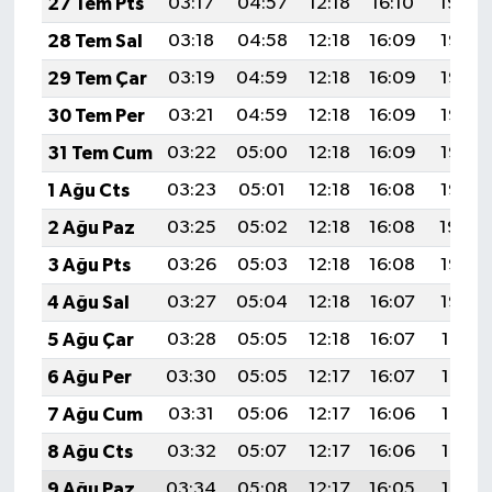
27 Tem Pts
03:17
04:57
12:18
16:10
19:29
28 Tem Sal
03:18
04:58
12:18
16:09
19:28
29 Tem Çar
03:19
04:59
12:18
16:09
19:27
30 Tem Per
03:21
04:59
12:18
16:09
19:27
31 Tem Cum
03:22
05:00
12:18
16:09
19:26
1 Ağu Cts
03:23
05:01
12:18
16:08
19:25
2 Ağu Paz
03:25
05:02
12:18
16:08
19:24
3 Ağu Pts
03:26
05:03
12:18
16:08
19:23
4 Ağu Sal
03:27
05:04
12:18
16:07
19:22
5 Ağu Çar
03:28
05:05
12:18
16:07
19:21
6 Ağu Per
03:30
05:05
12:17
16:07
19:19
7 Ağu Cum
03:31
05:06
12:17
16:06
19:18
8 Ağu Cts
03:32
05:07
12:17
16:06
19:17
9 Ağu Paz
03:34
05:08
12:17
16:05
19:16