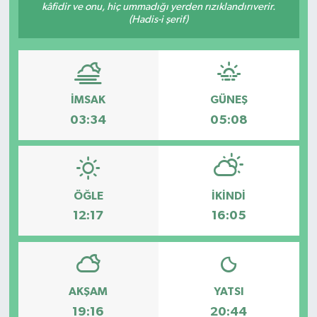
kâfidir ve onu, hiç ummadığı yerden rızıklandırıverir.
(Hadis-i şerif)
İMSAK
GÜNEŞ
03:34
05:08
ÖĞLE
İKINDI
12:17
16:05
AKŞAM
YATSI
19:16
20:44