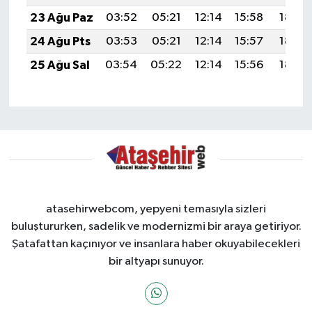
23 Ağu Paz
03:52
05:21
12:14
15:58
18:58
24 Ağu Pts
03:53
05:21
12:14
15:57
18:57
25 Ağu Sal
03:54
05:22
12:14
15:56
18:55
atasehirwebcom, yepyeni temasıyla sizleri
buluştururken, sadelik ve modernizmi bir araya getiriyor.
Şatafattan kaçınıyor ve insanlara haber okuyabilecekleri
bir altyapı sunuyor.