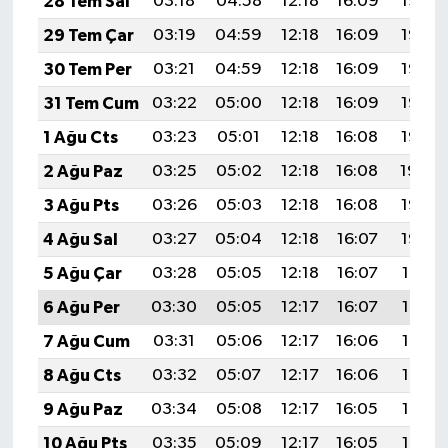
28 Tem Sal
03:18
04:58
12:18
16:09
19:28
29 Tem Çar
03:19
04:59
12:18
16:09
19:27
30 Tem Per
03:21
04:59
12:18
16:09
19:27
31 Tem Cum
03:22
05:00
12:18
16:09
19:26
1 Ağu Cts
03:23
05:01
12:18
16:08
19:25
2 Ağu Paz
03:25
05:02
12:18
16:08
19:24
3 Ağu Pts
03:26
05:03
12:18
16:08
19:23
4 Ağu Sal
03:27
05:04
12:18
16:07
19:22
5 Ağu Çar
03:28
05:05
12:18
16:07
19:21
6 Ağu Per
03:30
05:05
12:17
16:07
19:19
7 Ağu Cum
03:31
05:06
12:17
16:06
19:18
8 Ağu Cts
03:32
05:07
12:17
16:06
19:17
9 Ağu Paz
03:34
05:08
12:17
16:05
19:16
10 Ağu Pts
03:35
05:09
12:17
16:05
19:15