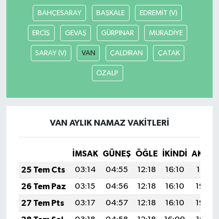
BAHÇESARAY
BAŞKALE
EDREMİT (V)
ERCİŞ
GEVAŞ
GÜRPINAR
MURADİYE
SARAY (V)
VAN
ÇALDIRAN
ÇATAK
ÖZALP
VAN AYLIK NAMAZ VAKITLERI
İMSAK
GÜNEŞ
ÖĞLE
İKINDI
AKŞA
25 Tem Cts
03:14
04:55
12:18
16:10
19:31
26 Tem Paz
03:15
04:56
12:18
16:10
19:30
27 Tem Pts
03:17
04:57
12:18
16:10
19:29