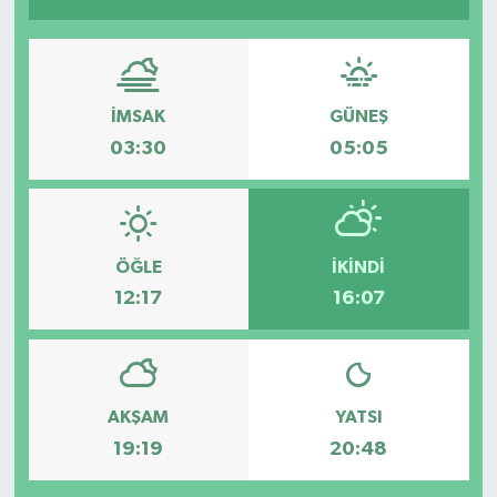
İMSAK
GÜNEŞ
03:30
05:05
ÖĞLE
İKINDI
12:17
16:07
AKŞAM
YATSI
19:19
20:48