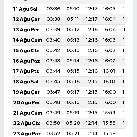
11 Ağu Sal
03:36
05:10
12:17
16:05
19:14
12 Ağu Çar
03:38
05:11
12:17
16:04
19:12
13 Ağu Per
03:39
05:12
12:16
16:04
19:11
14 Ağu Cum
03:40
05:13
12:16
16:03
19:10
15 Ağu Cts
03:42
05:13
12:16
16:02
19:09
16 Ağu Paz
03:43
05:14
12:16
16:02
19:07
17 Ağu Pts
03:44
05:15
12:16
16:01
19:06
18 Ağu Sal
03:45
05:16
12:15
16:01
19:05
19 Ağu Çar
03:47
05:17
12:15
16:00
19:03
20 Ağu Per
03:48
05:18
12:15
16:00
19:02
21 Ağu Cum
03:49
05:19
12:15
15:59
19:01
22 Ağu Cts
03:50
05:20
12:14
15:58
18:59
23 Ağu Paz
03:52
05:21
12:14
15:58
18:58