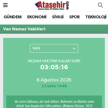
GÜNDEM
EKONOMİ
SİYASİ
SPOR
TEKNOLOJİ
Hava Durumu
Van Namaz Vakitleri
Trafik Durumu
Süper Lig Puan Durumu ve Fikstür
VAN
Tüm Manşetler
AKŞAM VAKTINE KALAN SÜRE
03:05:16
Son Dakika Haberleri
6 Ağustos 2026
Haber Arşivi
23 Safer 1448
Ve sizin ilâhınız, bir tek ilâhtır. Rahmân ve Rahîm olan
Allah'tan başka bir ilâh yoktur. (Bakara Sûresi, 163)