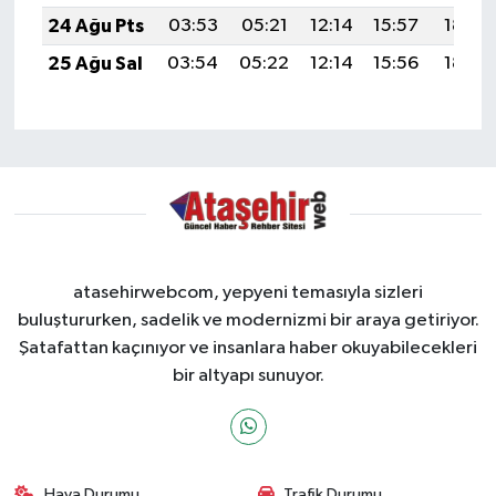
24 Ağu Pts
03:53
05:21
12:14
15:57
18:57
25 Ağu Sal
03:54
05:22
12:14
15:56
18:55
atasehirwebcom, yepyeni temasıyla sizleri
buluştururken, sadelik ve modernizmi bir araya getiriyor.
Şatafattan kaçınıyor ve insanlara haber okuyabilecekleri
bir altyapı sunuyor.
Hava Durumu
Trafik Durumu