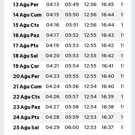
13 Ağu Per
04:13
05:49
12:56
16:45
19:53
14 Ağu Cum
04:15
05:50
12:56
16:44
19:52
15 Ağu Cts
04:16
05:51
12:56
16:44
19:51
16 Ağu Paz
04:17
05:52
12:55
16:43
19:49
17 Ağu Pts
04:19
05:53
12:55
16:42
19:48
18 Ağu Sal
04:20
05:53
12:55
16:42
19:47
19 Ağu Çar
04:21
05:54
12:55
16:41
19:45
20 Ağu Per
04:23
05:55
12:55
16:40
19:44
21 Ağu Cum
04:24
05:56
12:54
16:40
19:42
22 Ağu Cts
04:26
05:57
12:54
16:39
19:41
23 Ağu Paz
04:27
05:58
12:54
16:38
19:39
24 Ağu Pts
04:28
05:59
12:53
16:37
19:38
25 Ağu Sal
04:29
06:00
12:53
16:37
19:36