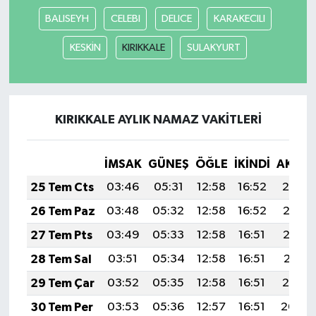
BALISEYH
CELEBI
DELICE
KARAKECILI
KESKİN
KIRIKKALE
SULAKYURT
KIRIKKALE AYLIK NAMAZ VAKITLERI
İMSAK
GÜNEŞ
ÖĞLE
İKINDI
AKŞA
25 Tem Cts
03:46
05:31
12:58
16:52
20:14
26 Tem Paz
03:48
05:32
12:58
16:52
20:13
27 Tem Pts
03:49
05:33
12:58
16:51
20:12
28 Tem Sal
03:51
05:34
12:58
16:51
20:11
29 Tem Çar
03:52
05:35
12:58
16:51
20:10
30 Tem Per
03:53
05:36
12:57
16:51
20:09