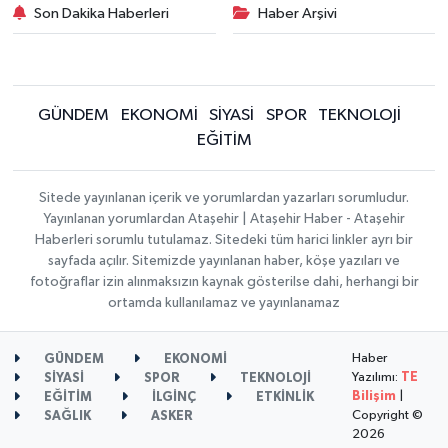
Son Dakika Haberleri
Haber Arşivi
GÜNDEM
EKONOMİ
SİYASİ
SPOR
TEKNOLOJİ
EĞİTİM
Sitede yayınlanan içerik ve yorumlardan yazarları sorumludur.
Yayınlanan yorumlardan Ataşehir | Ataşehir Haber - Ataşehir
Haberleri sorumlu tutulamaz. Sitedeki tüm harici linkler ayrı bir
sayfada açılır. Sitemizde yayınlanan haber, köşe yazıları ve
fotoğraflar izin alınmaksızın kaynak gösterilse dahi, herhangi bir
ortamda kullanılamaz ve yayınlanamaz
Haber
GÜNDEM
EKONOMİ
Yazılımı:
TE
SİYASİ
SPOR
TEKNOLOJİ
Bilişim
|
EĞİTİM
İLGİNÇ
ETKİNLİK
Copyright ©
SAĞLIK
ASKER
2026