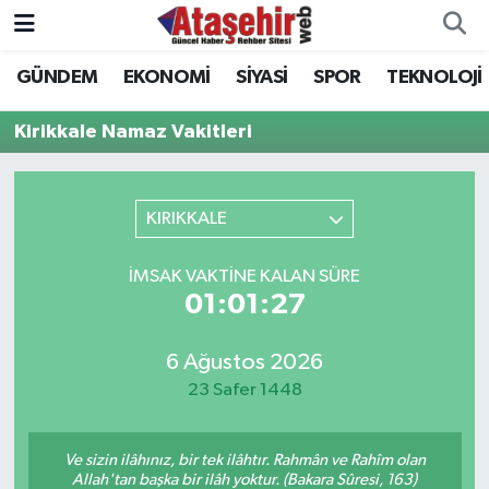
GÜNDEM
EKONOMİ
SİYASİ
SPOR
TEKNOLOJİ
Hava Durumu
Kirikkale Namaz Vakitleri
Trafik Durumu
Süper Lig Puan Durumu ve Fikstür
KIRIKKALE
Tüm Manşetler
İMSAK VAKTINE KALAN SÜRE
01:01:27
Son Dakika Haberleri
6 Ağustos 2026
Haber Arşivi
23 Safer 1448
Ve sizin ilâhınız, bir tek ilâhtır. Rahmân ve Rahîm olan
Allah'tan başka bir ilâh yoktur. (Bakara Sûresi, 163)