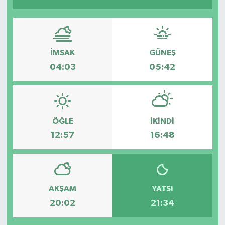
İMSAK
GÜNEŞ
04:03
05:42
ÖĞLE
İKINDI
12:57
16:48
AKŞAM
YATSI
20:02
21:34