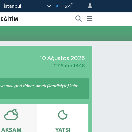
°
İstanbul
24
EĞİTİM
10 Ağustos 2026
27 Safer 1448
 ve malı geri döner, ameli (kendisiyle) kalır.
AKŞAM
YATSI