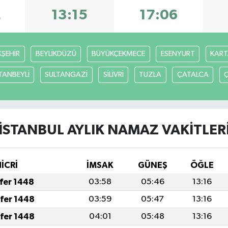
2
13:15
17:06
ŞEHİR
BEYLİKDÜZÜ
BÜYÜKÇEKMECE
ESENYURT
KART
TANBEYLİ
SULTANGAZİ
SİLİVRİ
TUZLA
ÇATALCA
İSTANBUL AYLIK NAMAZ VAKITLER
HİCRİ
İMSAK
GÜNEŞ
ÖĞLE
afer 1448
03:58
05:46
13:16
afer 1448
03:59
05:47
13:16
afer 1448
04:01
05:48
13:16