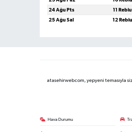
24 Ağu Pts
11 Rebi
25 Ağu Sal
12 Rebi
atasehirwebcom, yepyeni temasıyla sizle
Hava Durumu
Tr