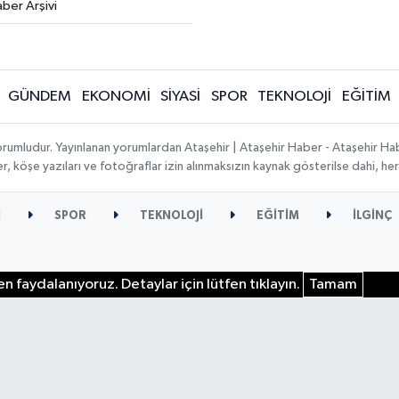
ber Arşivi
GÜNDEM
EKONOMİ
SİYASİ
SPOR
TEKNOLOJİ
EĞİTİM
orumludur. Yayınlanan yorumlardan Ataşehir | Ataşehir Haber - Ataşehir Habe
ber, köşe yazıları ve fotoğraflar izin alınmaksızın kaynak gösterilse dahi, 
İ
SPOR
TEKNOLOJİ
EĞİTİM
İLGİNÇ
n faydalanıyoruz. Detaylar için lütfen tıklayın.
Tamam