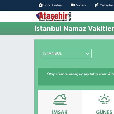
Foto Galeri
Video
Yazarlar
Hava Durumu
İstanbul Namaz Vakitler
Trafik Durumu
Süper Lig Puan Durumu ve Fikstür
İSTANBUL
Tüm Manşetler
Son Dakika Haberleri
Ölüyü (kabre kadar) üç şey takip eder: Âile f
Haber Arşivi
İMSAK
GÜNEŞ