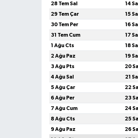
28 Tem Sal
14 S
29 Tem Çar
15 S
30 Tem Per
16 S
31 Tem Cum
17 S
1 Ağu Cts
18 S
2 Ağu Paz
19 S
3 Ağu Pts
20 S
4 Ağu Sal
21 S
5 Ağu Çar
22 S
6 Ağu Per
23 S
7 Ağu Cum
24 S
8 Ağu Cts
25 S
9 Ağu Paz
26 S