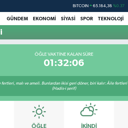
BITCOIN
65.184,38
%0.37
DOLAR
47,7370
%-0.01
GÜNDEM
EKONOMİ
SİYASİ
SPOR
TEKNOLOJİ
EURO
55,2510
%0.32
i
STERLİN
64,4811
%0.38
GRAM ALTIN
6664.02
%0.05
ÖĞLE VAKTINE KALAN SÜRE
BİST100
13.779
%-14
01:32:05
ertleri, malı ve ameli. Bunlardan ikisi geri döner, biri kalır: Âile fertleri
(Hadis-i şerif)
ÖĞLE
İKINDI