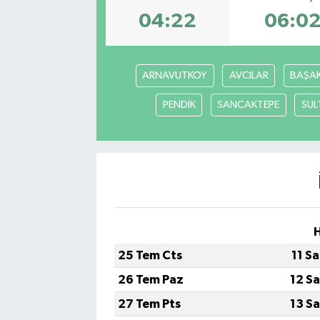
04:22
06:0
ARNAVUTKOY
AVCILAR
BAŞAK
PENDİK
SANCAKTEPE
SUL
25 Tem Cts
11 S
26 Tem Paz
12 S
27 Tem Pts
13 S