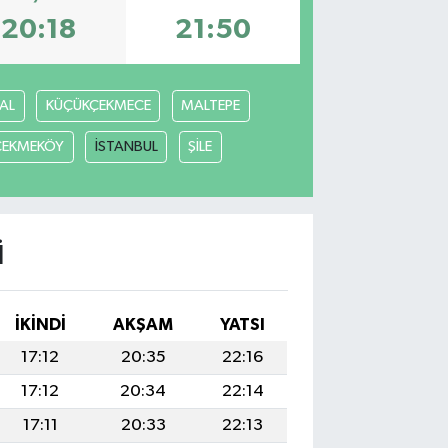
20:18
21:50
AL
KÜÇÜKÇEKMECE
MALTEPE
ÇEKMEKÖY
İSTANBUL
ŞİLE
I
İKINDI
AKŞAM
YATSI
17:12
20:35
22:16
17:12
20:34
22:14
17:11
20:33
22:13